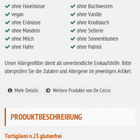
vegan
ohne Haselnüsse
ohne Buchweizen
ohne Erdnüsse
vegan
ohne Vanille
ohne Erdnüsse
ohne Knoblauch
eiweißarm / PKU
ohne Mandeln
ohne Sellerie
ohne Mandeln
ohne Milch
ohne Sonnenblumen
ohne Hafer
ohne Palmöl
ohne Milch
ohne Hafer
Unser Allergenfilter dient als unverbindliche Einkaufshilfe. Bitte
ohne Zuckerzusatz
überprüfen Sie die Zutaten und Allergene im jeweiligen Artikel.
ohne Reis
Mehr Details
Weitere Produkte von De Cecco
ohne Mais
ohne Senf
ohne Sesam
PRODUKTBESCHREIBUNG
ohne Lupinen
Tortiglioni n.23 glutenfrei
ohne Guarkernmehl