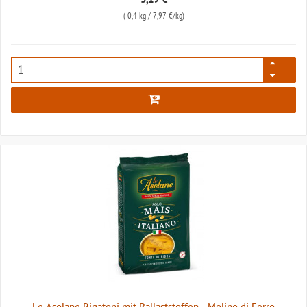
3,19 €
(
0,4 kg
/ 7,97 €/kg)
2239