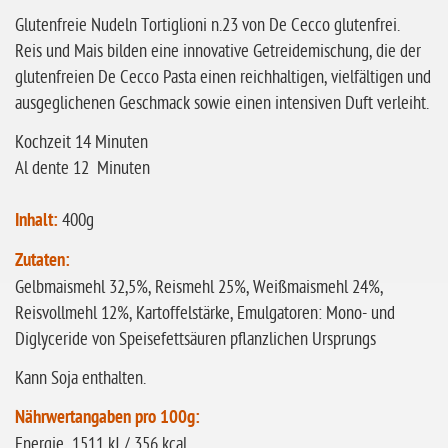
Glutenfreie Nudeln Tortiglioni n.23 von De Cecco glutenfrei.
ohne Buchweizen
Reis und Mais bilden eine innovative Getreidemischung, die der
ohne Vanille
glutenfreien De Cecco Pasta einen reichhaltigen, vielfältigen und
ohne Knoblauch
ausgeglichenen Geschmack sowie einen intensiven Duft verleiht.
ohne Sellerie
Kochzeit 14 Minuten
Al dente 12 Minuten
glutenfrei
ohne
Inhalt:
400g
Sonnenblumen
Zutaten:
ohne Palmöl
Gelbmaismehl 32,5%, Reismehl 25%, Weißmaismehl 24%,
Reisvollmehl 12%, Kartoffelstärke, Emulgatoren: Mono- und
Diglyceride von Speisefettsäuren pflanzlichen Ursprungs
Kann Soja enthalten.
Nährwertangaben pro 100g:
Energie 1511 kJ / 356 kcal