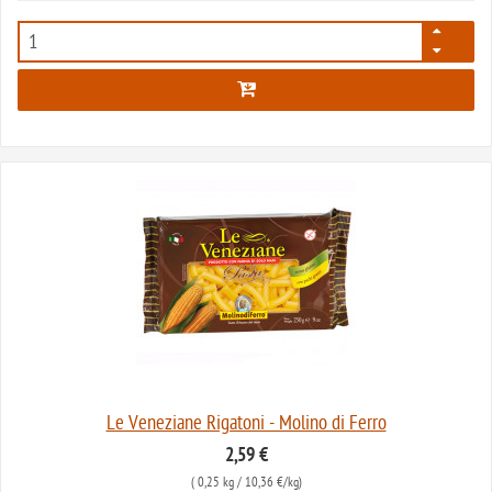
542
Le Veneziane Rigatoni - Molino di Ferro
2,59 €
(
0,25 kg
/ 10,36 €/kg)