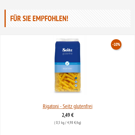
FÜR SIE EMPFOHLEN!
-10%
Rigatoni - Seitz glutenfrei
2,49 €
(
0,5 kg
/ 4,98 €/kg)