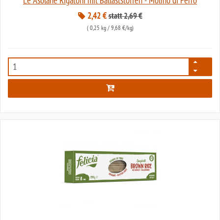
Le Asolane Rigatoni mit Ballaststoffen - Molino di Ferro
2,42 €
statt 2,69 €
(
0,25 kg
/ 9,68 €/kg)
2596