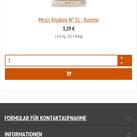
Mezzi Rigatoni N° 51 - Rummo
3,29 €
(
0,4 kg
/ 8,23 €/kg)
5848
FORMULAR FÜR KONTAKTAUFNAHME
INFORMATIONEN