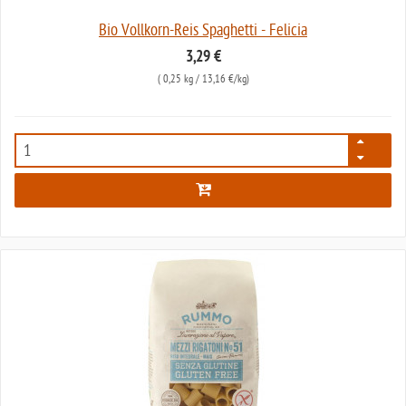
Bio Vollkorn-Reis Spaghetti - Felicia
3,29 €
(
0,25 kg
/ 13,16 €/kg)
2868