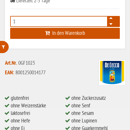
Lieferzeit 2-3 Tage
In den Warenkorb
ohne Weizenstärke
Art.Nr.
0GF1023
laktosefrei
EAN:
8001250014177
ohne Hefe
ohne Ei
glutenfrei
ohne Zuckerzusatz
ohne Soja
ohne Weizenstärke
ohne Senf
ohne Haselnüsse
laktosefrei
ohne Sesam
ohne Hefe
ohne Lupinen
Bio
ohne Ei
ohne Guarkernmehl