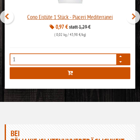
ohne Lupinen
Cono Eistüte 1 Stück - Piaceri Mediterranei
ohne Guarkernmehl
0,97 €
statt 1,29 €
ohne Buchweizen
(
0,02 kg
/ 43,98 €/kg)
ohne Vanille
ohne Knoblauch
8107
ohne Sellerie
glutenfrei
ohne
Sonnenblumen
ohne Palmöl
BEI