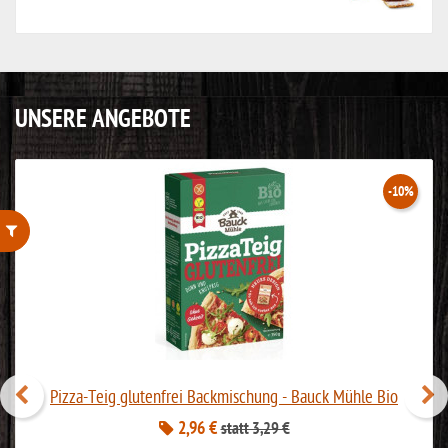
UNSERE ANGEBOTE
-10%
ohne Weizenstärke
laktosefrei
ohne Hefe
ohne Ei
Pizza-Teig glutenfrei Backmischung - Bauck Mühle Bio
ohne Soja
2,96 €
statt 3,29 €