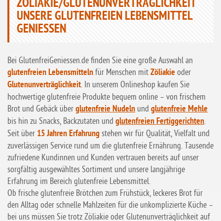
ZÖLIAKIE/GLUTENUNVERTRÄGLICHKEIT
UNSERE GLUTENFREIEN LEBENSMITTEL
GENIESSEN
Bei GlutenfreiGeniessen.de finden Sie eine große Auswahl an
glutenfreien Lebensmitteln
für Menschen mit
Zöliakie
oder
Glutenunverträglichkeit
. In unserem Onlineshop kaufen Sie
hochwertige glutenfreie Produkte bequem online – von frischem
Brot und Gebäck über
glutenfreie Nudeln
und
glutenfreie Mehle
bis hin zu Snacks, Backzutaten und
glutenfreien Fertiggerichten
.
Seit über
15 Jahren Erfahrung
stehen wir für Qualität, Vielfalt und
zuverlässigen Service rund um die glutenfreie Ernährung. Tausende
zufriedene Kundinnen und Kunden vertrauen bereits auf unser
sorgfältig ausgewähltes Sortiment und unsere langjährige
Erfahrung im Bereich glutenfreie Lebensmittel.
Ob frische glutenfreie Brötchen zum Frühstück, leckeres Brot für
den Alltag oder schnelle Mahlzeiten für die unkomplizierte Küche –
bei uns müssen Sie trotz Zöliakie oder Glutenunverträglichkeit auf