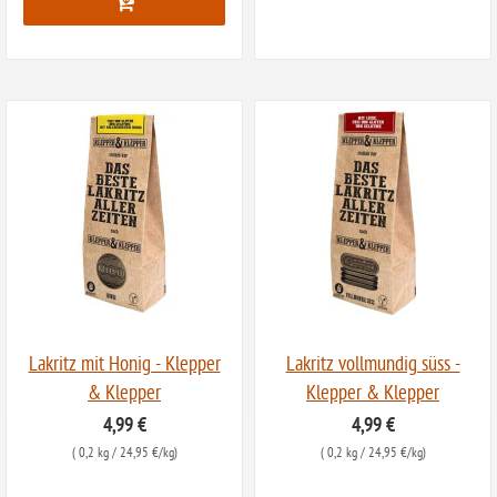
Lakritz mit Honig - Klepper
Lakritz vollmundig süss -
& Klepper
Klepper & Klepper
4,99 €
4,99 €
(
0,2 kg
/ 24,95 €/kg)
(
0,2 kg
/ 24,95 €/kg)