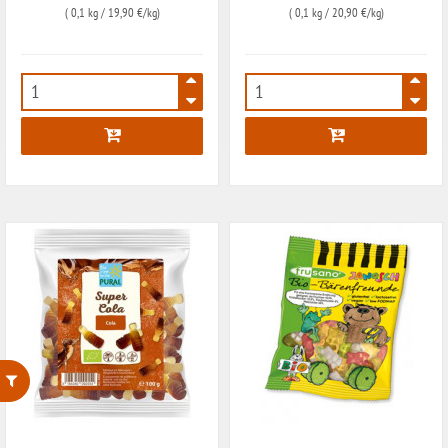
(
0,1 kg
/ 19,90 €/kg)
(
0,1 kg
/ 20,90 €/kg)
407
408
ohne Weizenstärke