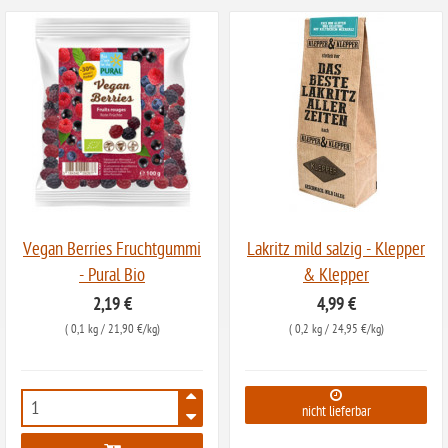
Vegan Berries Fruchtgummi
Lakritz mild salzig - Klepper
- Pural Bio
& Klepper
2,19 €
4,99 €
(
0,1 kg
/ 21,90 €/kg)
(
0,2 kg
/ 24,95 €/kg)
6913
nicht lieferbar