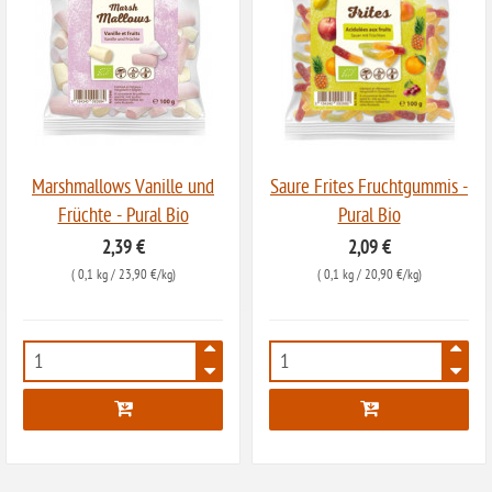
Sonnenblumen
ohne Palmöl
Marshmallows Vanille und
Saure Frites Fruchtgummis -
Früchte - Pural Bio
Pural Bio
2,39 €
2,09 €
(
0,1 kg
/ 23,90 €/kg)
(
0,1 kg
/ 20,90 €/kg)
6911
6912