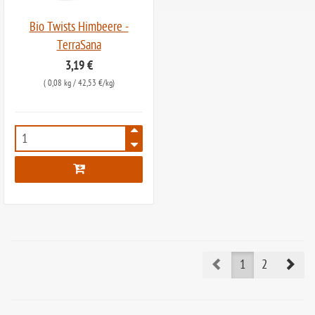
Bio Twists Himbeere -
TerraSana
3,19 €
(
0,08 kg
/ 42,53 €/kg)
7906
Prev
Nex
1
2