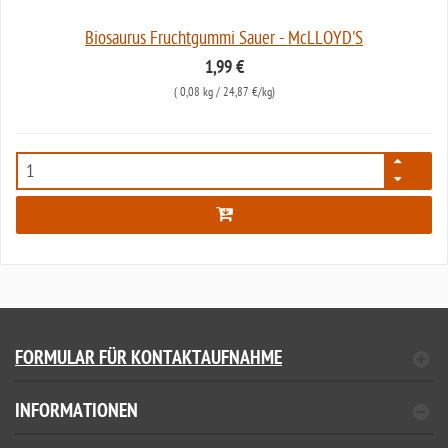
Biosaurus Fruchtgummi Sauer - McLLOYD'S
1,99 €
(
0,08 kg
/ 24,87 €/kg)
7993
FORMULAR FÜR KONTAKTAUFNAHME
INFORMATIONEN