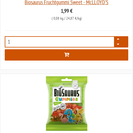
Biosaurus Fruchtgummi Sweet - McLLOYD'S
1,99 €
(
0,08 kg
/ 24,87 €/kg)
7992