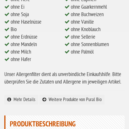
ohne Milch
ohne Ei
ohne Guarkernmehl
ohne Soja
ohne Buchweizen
ohne Hafer
ohne Haselnüsse
ohne Vanille
ohne Zuckerzusatz
Bio
ohne Knoblauch
ohne Reis
ohne Erdnüsse
ohne Sellerie
ohne Mandeln
ohne Sonnenblumen
ohne Mais
ohne Milch
ohne Palmöl
ohne Senf
ohne Hafer
ohne Sesam
Unser Allergenfilter dient als unverbindliche Einkaufshilfe. Bitte
ohne Lupinen
überprüfen Sie die Zutaten und Allergene im jeweiligen Artikel.
ohne Guarkernmehl
ohne Buchweizen
Mehr Details
Weitere Produkte von Pural Bio
ohne Vanille
ohne Knoblauch
PRODUKTBESCHREIBUNG
ohne Sellerie