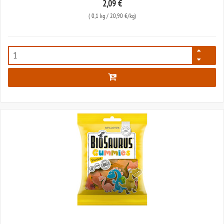
2,09 €
(
0,1 kg
/ 20,90 €/kg)
408