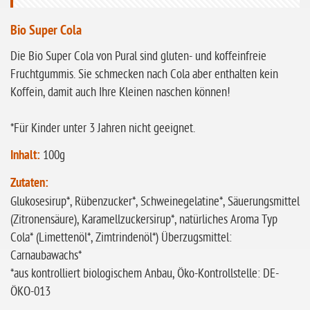
glutenfrei
Bio Super Cola
ohne
Die Bio Super Cola von Pural sind gluten- und koffeinfreie
Sonnenblumen
Fruchtgummis. Sie schmecken nach Cola aber enthalten kein
ohne Palmöl
Koffein, damit auch Ihre Kleinen naschen können!
*Für Kinder unter 3 Jahren nicht geeignet.
Inhalt:
100g
Zutaten:
Glukosesirup*, Rübenzucker*, Schweinegelatine*, Säuerungsmittel
(Zitronensäure), Karamellzuckersirup*, natürliches Aroma Typ
Cola* (Limettenöl*, Zimtrindenöl*) Überzugsmittel:
Carnaubawachs*
*aus kontrolliert biologischem Anbau, Öko-Kontrollstelle: DE-
ÖKO-013