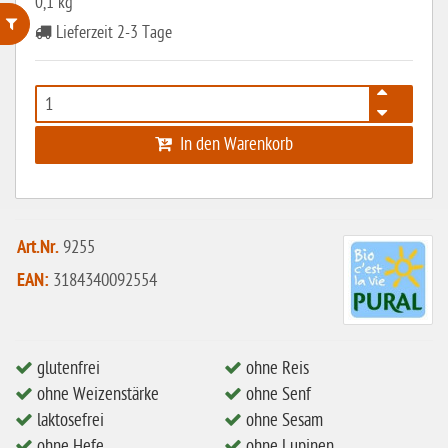
0,1 kg
Lieferzeit 2-3 Tage
ohne Weizenstärke
laktosefrei
ohne Hefe
In den Warenkorb
ohne Ei
ohne Soja
ohne Haselnüsse
Art.Nr.
9255
EAN:
3184340092554
Bio
vegan
ohne Erdnüsse
glutenfrei
ohne Reis
eiweißarm / PKU
ohne Weizenstärke
ohne Senf
laktosefrei
ohne Sesam
ohne Mandeln
ohne Hefe
ohne Lupinen