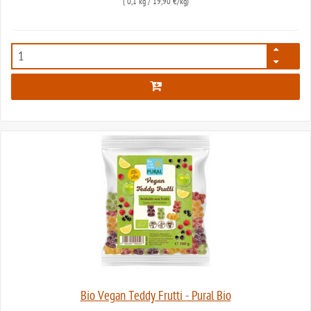
(
0,1 kg
/ 19,90 €/kg)
407
Bio Vegan Teddy Frutti - Pural Bio