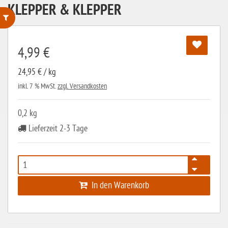
KLEPPER & KLEPPER
ohne Weizenstärke
4,99 €
laktosefrei
24,95 € / kg
ohne Hefe
inkl. 7 % MwSt.
zzgl. Versandkosten
ohne Ei
ohne Soja
0,2 kg
Lieferzeit 2-3 Tage
ohne Haselnüsse
Bio
vegan
In den Warenkorb
ohne Erdnüsse
eiweißarm / PKU
ohne Mandeln