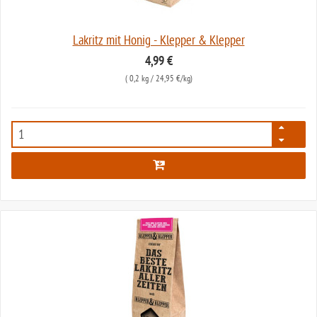
Lakritz mit Honig - Klepper & Klepper
4,99 €
(
0,2 kg
/ 24,95 €/kg)
7742