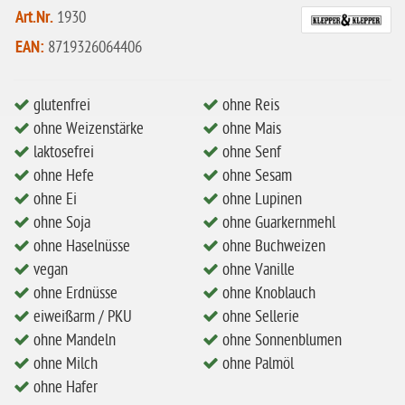
Art.Nr.
1930
ohne Milch
EAN:
8719326064406
ohne Hafer
ohne Zuckerzusatz
glutenfrei
ohne Reis
ohne Reis
ohne Weizenstärke
ohne Mais
laktosefrei
ohne Senf
ohne Mais
ohne Hefe
ohne Sesam
ohne Senf
ohne Ei
ohne Lupinen
ohne Sesam
ohne Soja
ohne Guarkernmehl
ohne Haselnüsse
ohne Buchweizen
ohne Lupinen
vegan
ohne Vanille
ohne Guarkernmehl
ohne Erdnüsse
ohne Knoblauch
eiweißarm / PKU
ohne Sellerie
ohne Buchweizen
ohne Mandeln
ohne Sonnenblumen
ohne Vanille
ohne Milch
ohne Palmöl
ohne Knoblauch
ohne Hafer