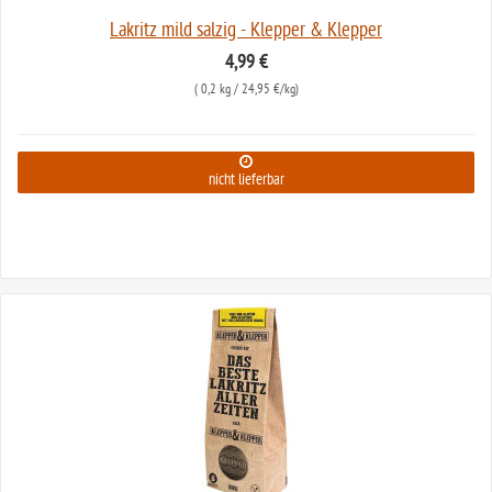
Lakritz mild salzig - Klepper & Klepper
4,99 €
(
0,2 kg
/ 24,95 €/kg)
nicht lieferbar