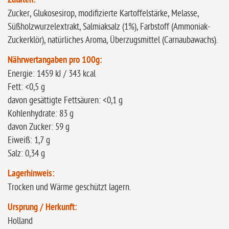
Zutaten:
Zucker, Glukosesirop, modifizierte Kartoffelstärke, Melasse,
Süßholzwurzelextrakt, Salmiaksalz (1%), Farbstoff (Ammoniak-
Zuckerklör), natürliches Aroma, Überzugsmittel (Carnaubawachs).
Nährwertangaben pro 100g:
Energie: 1459 kJ / 343 kcal
Fett: <0,5 g
davon gesättigte Fettsäuren: <0,1 g
Kohlenhydrate: 83 g
davon Zucker: 59 g
Eiweiß: 1,7 g
Salz: 0,34 g
Lagerhinweis:
Trocken und Wärme geschützt lagern.
Ursprung / Herkunft:
Holland