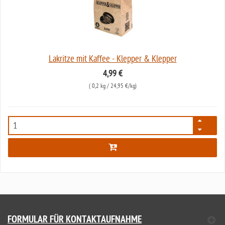
Lakritze mit Kaffee - Klepper & Klepper
4,99 €
(
0,2 kg
/ 24,95 €/kg)
7745
FORMULAR FÜR KONTAKTAUFNAHME