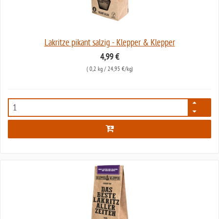
Lakritze pikant salzig - Klepper & Klepper
4,99 €
(
0,2 kg
/ 24,95 €/kg)
7744