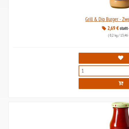
Grill & Dip Burger - Z
2,69 €
statt
(
0,2 kg
/ 13,46 