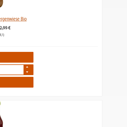
wergenwiese Bio
 2,99 €
€/l)
7979