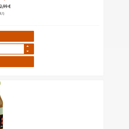
 2,99 €
€/l)
7978