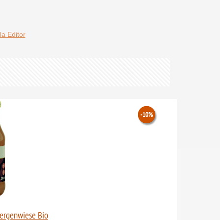
la Editor
-10%
-10%
-10%
Zwergenwiese Bio