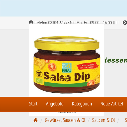
Telefon 08104-6477510 | Mo.-Fr.: 09:00 - 16:00 Uhr
Start
Angebote
Kategorien
Neue Artikel
Abbildung ähnlich
S
Gewürze, Saucen & Öl
Saucen & Öl
S