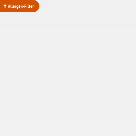
Allergen-Filter
ohne Weizenstärke
laktosefrei
ohne Hefe
ohne Ei
ohne Soja
ohne Haselnüsse
Bio
vegan
ohne Erdnüsse
eiweißarm / PKU
ohne Mandeln