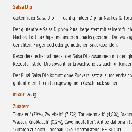
Salsa Dip
Glutenfreier Salsa Dip – Fruchtig-milder Dip für Nachos & Torti
Der glutenfreie Salsa Dip von Pural begeistert mit seinem fru
Nachos, Tortilla Chips und anderen Snacks geeignet. Die würzi
Gerichten, Fingerfood oder gemütlichen Snackabenden.
Besonders lecker schmeckt der Salsa Dip zusammen mit den glut
Rezeptur ist der Dip sowohl für Erwachsene als auch für Kinder
Der Pural Salsa Dip kommt ohne Zuckerzusatz aus und enthält von
glutenfreien Dip mit ausgewogenem Geschmack suchen.
Inhalt:
260g
Zutaten:
Tomaten* (79%), Zwiebeln* (7,7%), Tomatenmark* (4,8%), Branntw
Wasser, Knoblauch* (0,2%), Cayennepfeffer*, Antioxidationsmitt
*Zutaten aus ökol. Landbau, Öko-Kontrollstelle: BE-BIO-01