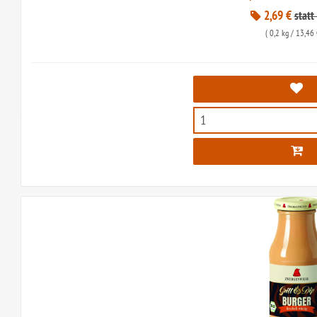
2,69 €
statt
(
0,2 kg
/ 13,46 