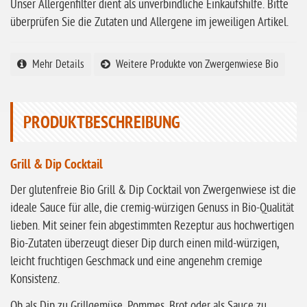
ohne Vanille
Unser Allergenfilter dient als unverbindliche Einkaufshilfe. Bitte
überprüfen Sie die Zutaten und Allergene im jeweiligen Artikel.
ohne Knoblauch
ohne Sellerie
Mehr Details
Weitere Produkte von Zwergenwiese Bio
glutenfrei
ohne
Sonnenblumen
PRODUKTBESCHREIBUNG
ohne Palmöl
Grill & Dip Cocktail
Der glutenfreie Bio Grill & Dip Cocktail von Zwergenwiese ist die
ideale Sauce für alle, die cremig-würzigen Genuss in Bio-Qualität
lieben. Mit seiner fein abgestimmten Rezeptur aus hochwertigen
Bio-Zutaten überzeugt dieser Dip durch einen mild-würzigen,
leicht fruchtigen Geschmack und eine angenehm cremige
Konsistenz.
Ob als Dip zu Grillgemüse, Pommes, Brot oder als Sauce zu