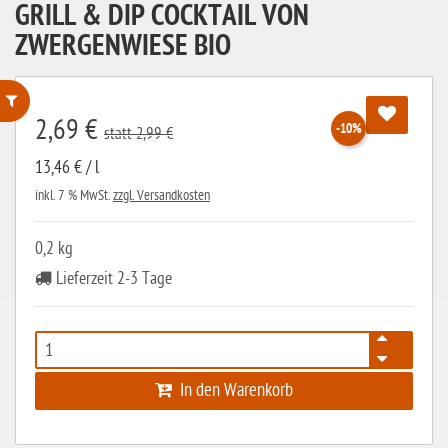
GRILL & DIP COCKTAIL VON
ZWERGENWIESE BIO
2,69 €
-10%
statt 2,99 €
ohne Weizenstärke
13,46 € / l
laktosefrei
inkl. 7 % MwSt.
zzgl. Versandkosten
ohne Hefe
0,2 kg
ohne Ei
Lieferzeit 2-3 Tage
ohne Soja
ohne Haselnüsse
Bio
In den Warenkorb
vegan
ohne Erdnüsse