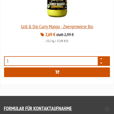
Grill & Dip Curry Mango - Zwergenwiese Bio
2,69 €
statt 2,99 €
(
0,2 kg
/ 13,46 €/l)
7984
FORMULAR FÜR KONTAKTAUFNAHME