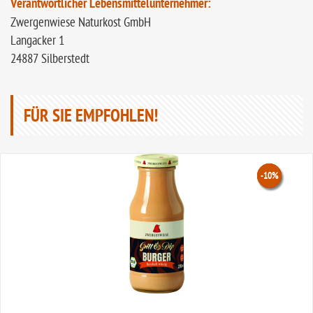
Verantwortlicher Lebensmittelunternehmer:
Zwergenwiese Naturkost GmbH
Langacker 1
24887 Silberstedt
FÜR SIE EMPFOHLEN!
-10%
-10%
-10%
-10%