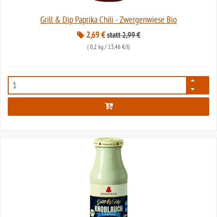
Grill & Dip Paprika Chili - Zwergenwiese Bio
2,69 €
statt 2,99 €
(
0,2 kg
/ 13,46 €/l)
7980