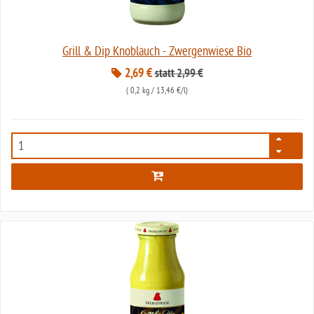
Grill & Dip Knoblauch - Zwergenwiese Bio
2,69 €
statt 2,99 €
(
0,2 kg
/ 13,46 €/l)
7983