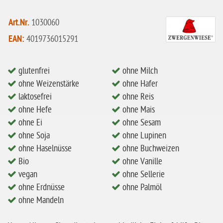
eiweißarm / PKU
Art.Nr.
1030060
ohne Mandeln
EAN:
4019736015291
ohne Milch
ohne Hafer
glutenfrei
ohne Milch
ohne Zuckerzusatz
ohne Weizenstärke
ohne Hafer
laktosefrei
ohne Reis
ohne Reis
ohne Hefe
ohne Mais
ohne Mais
ohne Ei
ohne Sesam
ohne Soja
ohne Lupinen
ohne Senf
ohne Haselnüsse
ohne Buchweizen
ohne Sesam
Bio
ohne Vanille
ohne Lupinen
vegan
ohne Sellerie
ohne Erdnüsse
ohne Palmöl
ohne Guarkernmehl
ohne Mandeln
ohne Buchweizen