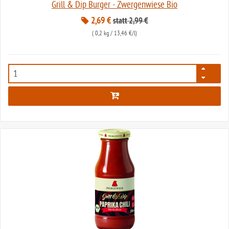
Grill & Dip Burger - Zwergenwiese Bio
2,69 €
statt 2,99 €
(
0,2 kg
/ 13,46 €/l)
7979