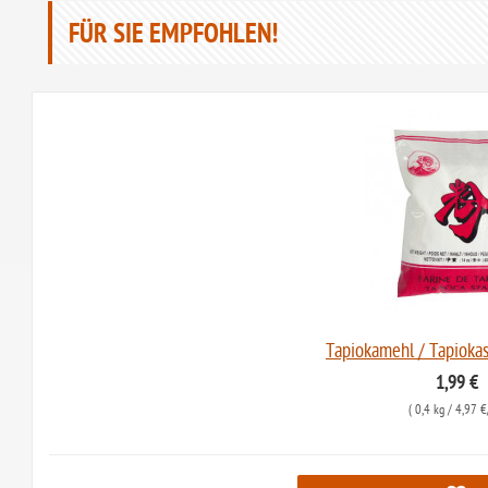
FÜR SIE EMPFOHLEN!
Tapiokamehl / Tapiokas
1,99 €
(
0,4 kg
/ 4,97 €