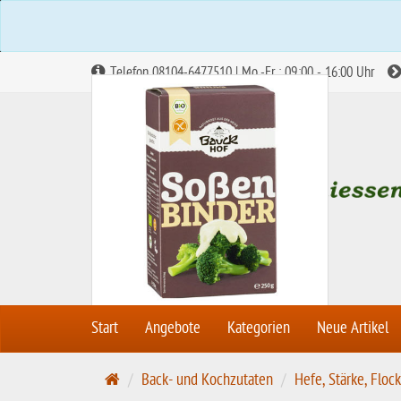
Telefon 08104-6477510 | Mo.-Fr.: 09:00 - 16:00 Uhr
Abbildung ähnlich
Start
Angebote
Kategorien
Neue Artikel
S
Back- und Kochzutaten
Hefe, Stärke, Floc