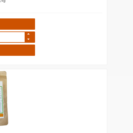
/kg)
4733