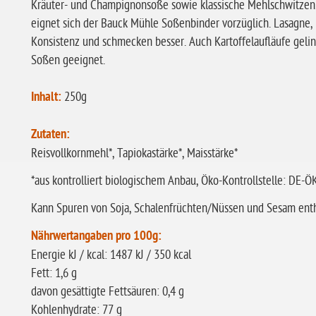
Kräuter- und Champignonsoße sowie klassische Mehlschwitzen
eignet sich der Bauck Mühle Soßenbinder vorzüglich. Lasagne
Konsistenz und schmecken besser. Auch Kartoffelaufläufe gelin
Soßen geeignet.
Inhalt:
250g
Zutaten:
Reisvollkornmehl*, Tapiokastärke*, Maisstärke*
*aus kontrolliert biologischem Anbau, Öko-Kontrollstelle: DE-
Kann Spuren von Soja, Schalenfrüchten/Nüssen und Sesam enth
Nährwertangaben pro 100g:
Energie kJ / kcal: 1487 kJ / 350 kcal
Fett: 1,6 g
davon gesättigte Fettsäuren: 0,4 g
Kohlenhydrate: 77 g