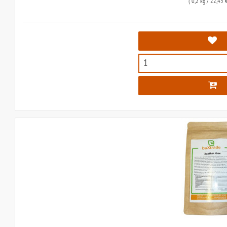
(
0,2 kg
/ 22,45 €