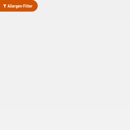
Allergen-Filter
ohne Weizenstärke
laktosefrei
ohne Hefe
ohne Ei
ohne Soja
ohne Haselnüsse
Bio
vegan
ohne Erdnüsse
eiweißarm / PKU
ohne Mandeln