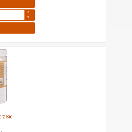
948
erz Bio