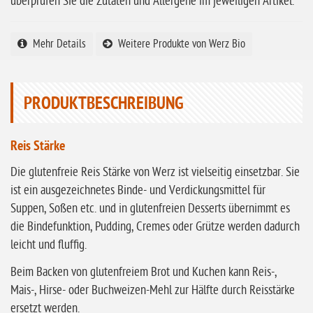
ohne Knoblauch
überprüfen Sie die Zutaten und Allergene im jeweiligen Artikel.
ohne Sellerie
Mehr Details
Weitere Produkte von Werz Bio
glutenfrei
ohne
Sonnenblumen
PRODUKTBESCHREIBUNG
ohne Palmöl
Reis Stärke
Die glutenfreie Reis Stärke von Werz ist vielseitig einsetzbar. Sie
ist ein ausgezeichnetes Binde- und Verdickungsmittel für
Suppen, Soßen etc. und in glutenfreien Desserts übernimmt es
die Bindefunktion, Pudding, Cremes oder Grütze werden dadurch
leicht und fluffig.
Beim Backen von glutenfreiem Brot und Kuchen kann Reis-,
Mais-, Hirse- oder Buchweizen-Mehl zur Hälfte durch Reisstärke
ersetzt werden.