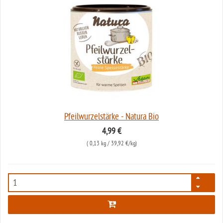
Pfeilwurzelstärke - Natura Bio
4,99 €
(
0,13 kg
/ 39,92 €/kg)
718