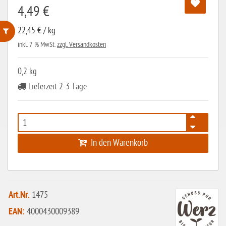
4,49 €
22,45 € / kg
inkl. 7 % MwSt.
zzgl. Versandkosten
ohne Weizenstärke
laktosefrei
0,2 kg
Lieferzeit 2-3 Tage
ohne Hefe
ohne Ei
ohne Soja
In den Warenkorb
ohne Haselnüsse
Bio
vegan
Art.Nr.
1475
ohne Erdnüsse
EAN:
4000430009389
eiweißarm / PKU