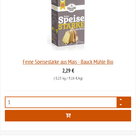
Feine Speisestärke aus Mais - Bauck Mühle Bio
2,29 €
(
0,25 kg
/ 9,16 €/kg)
127