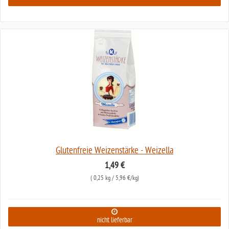
Glutenfreie Weizenstärke - Weizella
1,49 €
(
0,25 kg
/ 5,96 €/kg)
nicht lieferbar