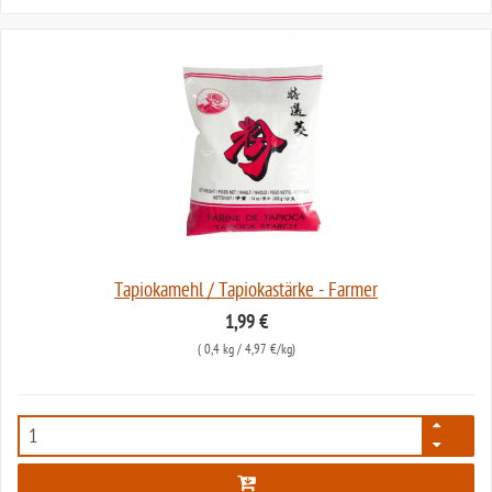
Tapiokamehl / Tapiokastärke - Farmer
1,99 €
(
0,4 kg
/ 4,97 €/kg)
948