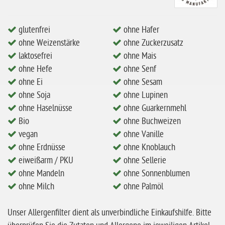
ohne Mandeln
ohne Milch
glutenfrei
ohne Hafer
ohne Weizenstärke
ohne Zuckerzusatz
ohne Hafer
laktosefrei
ohne Mais
ohne Zuckerzusatz
ohne Hefe
ohne Senf
ohne Reis
ohne Ei
ohne Sesam
ohne Soja
ohne Lupinen
ohne Mais
ohne Haselnüsse
ohne Guarkernmehl
ohne Senf
Bio
ohne Buchweizen
vegan
ohne Vanille
ohne Sesam
ohne Erdnüsse
ohne Knoblauch
ohne Lupinen
eiweißarm / PKU
ohne Sellerie
ohne Guarkernmehl
ohne Mandeln
ohne Sonnenblumen
ohne Milch
ohne Palmöl
ohne Buchweizen
ohne Vanille
Unser Allergenfilter dient als unverbindliche Einkaufshilfe. Bitte