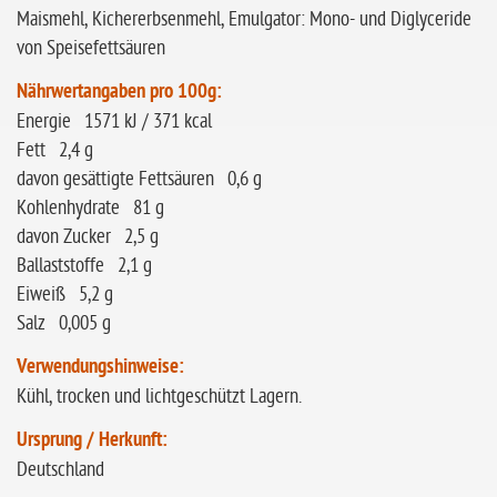
Maismehl, Kichererbsenmehl, Emulgator: Mono- und Diglyceride
von Speisefettsäuren
Nährwertangaben pro 100g:
Energie 1571 kJ / 371 kcal
Fett 2,4 g
davon gesättigte Fettsäuren 0,6 g
Kohlenhydrate 81 g
davon Zucker 2,5 g
Ballaststoffe 2,1 g
Eiweiß 5,2 g
Salz 0,005 g
Verwendungshinweise:
Kühl, trocken und lichtgeschützt Lagern.
Ursprung / Herkunft:
Deutschland