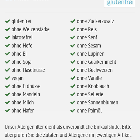
ohne Zuckerzusatz
glutenfrei
ohne Zuckerzusatz
ohne Reis
ohne Weizenstärke
ohne Reis
ohne Mais
laktosefrei
ohne Senf
ohne Senf
ohne Hefe
ohne Sesam
ohne Ei
ohne Lupinen
ohne Sesam
ohne Soja
ohne Guarkernmehl
ohne Lupinen
ohne Haselnüsse
ohne Buchweizen
ohne Guarkernmehl
vegan
ohne Vanille
ohne Erdnüsse
ohne Knoblauch
ohne Buchweizen
ohne Mandeln
ohne Sellerie
ohne Vanille
ohne Milch
ohne Sonnenblumen
ohne Hafer
ohne Palmöl
ohne Knoblauch
ohne Sellerie
Unser Allergenfilter dient als unverbindliche Einkaufshilfe. Bitte
glutenfrei
überprüfen Sie die Zutaten und Allergene im jeweiligen Artikel.