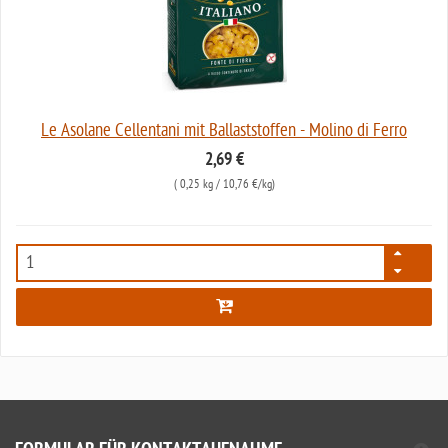
Le Asolane Cellentani mit Ballaststoffen - Molino di Ferro
2,69 €
(
0,25 kg
/ 10,76 €/kg)
2224