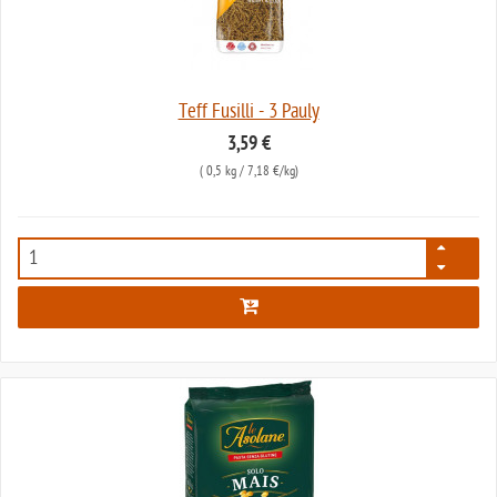
Teff Fusilli - 3 Pauly
3,59 €
(
0,5 kg
/ 7,18 €/kg)
2137