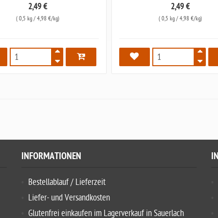
2,49 €
2,49 €
(
0,5 kg
/ 4,98 €/kg)
(
0,5 kg
/ 4,98 €/kg)
6075
6754
INFORMATIONEN
I
Bestellablauf / Lieferzeit
Liefer- und Versandkosten
Glutenfrei einkaufen im Lagerverkauf in Sauerlach