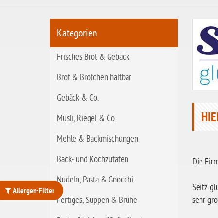
t
a
r
Kategorien
t
s
Frisches Brot & Gebäck
e
i
Brot & Brötchen haltbar
t
Gebäck & Co.
e
HIE
Müsli, Riegel & Co.
Mehle & Backmischungen
Back- und Kochzutaten
Die Fir
Nudeln, Pasta & Gnocchi
Seitz gl
Allergen-Filter
Fertiges, Suppen & Brühe
sehr gro
ohne Weizenstärke