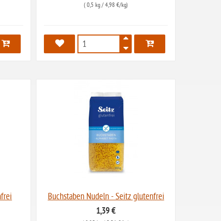
(
0,5 kg
/ 4,98 €/kg)
542
frei
Buchstaben Nudeln - Seitz glutenfrei
1,39 €