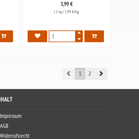
3,99 €
(
1 kg
/ 3,99 €/kg)
7412
Prev
Next
1
2
NHALT
Impressum
AGB
Widerrufsrecht