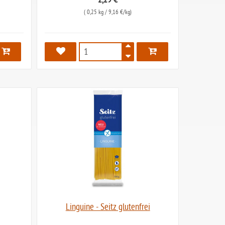
2,29 €
(
0,25 kg
/ 9,16 €/kg)
2439
Linguine - Seitz glutenfrei