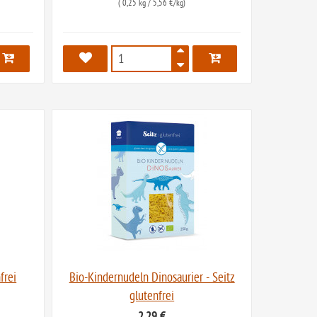
(
0,25 kg
/ 5,56 €/kg)
624
frei
Bio-Kindernudeln Dinosaurier - Seitz
glutenfrei