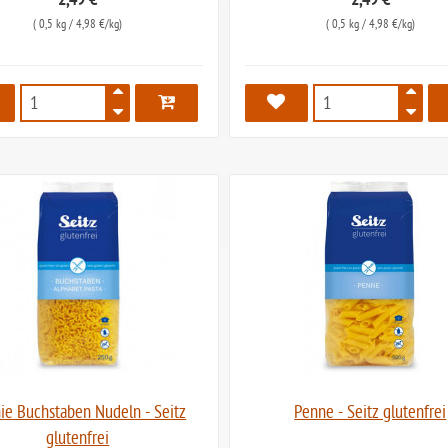
2,49 €
2,49 €
(
0,5 kg
/ 4,98 €/kg)
(
0,5 kg
/ 4,98 €/kg)
1911
1912
ie Buchstaben Nudeln - Seitz
Penne - Seitz glutenfrei
glutenfrei