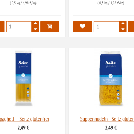
(
0,5 kg
/ 4,98 €/kg)
(
0,5 kg
/ 4,98 €/kg)
540
541
paghetti - Seitz glutenfrei
Suppennudeln - Seitz gluten
2,49 €
2,49 €