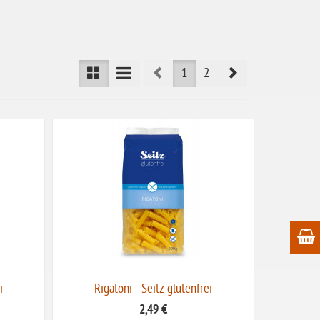
Prev
Next
1
2
i
Rigatoni - Seitz glutenfrei
2,49 €