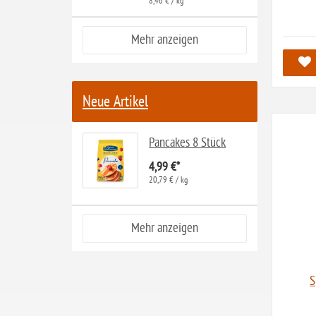
8,46 € / kg
ohne Zuckerzusatz
ohne Reis
Mehr anzeigen
ohne Mais
ohne Senf
Neue Artikel
ohne Sesam
ohne Lupinen
Pancakes 8 Stück
ohne Guarkernmehl
4,99 €
*
20,79 € / kg
ohne Buchweizen
ohne Vanille
Mehr anzeigen
ohne Knoblauch
ohne Sellerie
S
glutenfrei
ohne