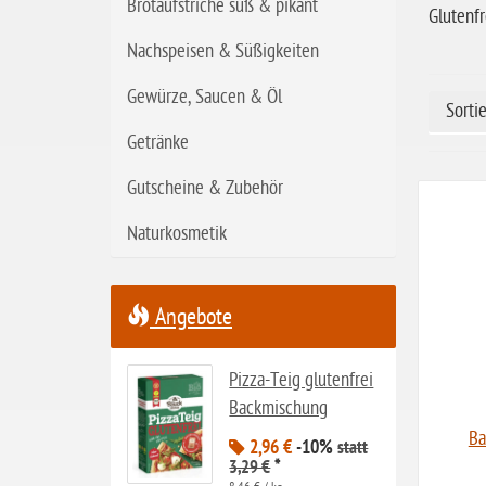
Brotaufstriche süß & pikant
Glutenf
laktosefrei
Nachspeisen & Süßigkeiten
ohne Hefe
Gewürze, Saucen & Öl
ohne Ei
Sorti
Getränke
ohne Soja
ohne Haselnüsse
Gutscheine & Zubehör
Bio
Naturkosmetik
vegan
ohne Erdnüsse
Angebote
eiweißarm / PKU
ohne Mandeln
Pizza-Teig glutenfrei
Backmischung
ohne Milch
Ba
2,96 €
-10%
statt
ohne Hafer
*
3,29 €