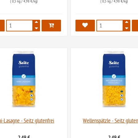
(
0,5 kg
/ 4,98 €/kg)
(
0,5 kg
/ 4,98 €/kg)
543
544
i-Lasagne - Seitz glutenfrei
Wellenspätzle - Seitz gluten