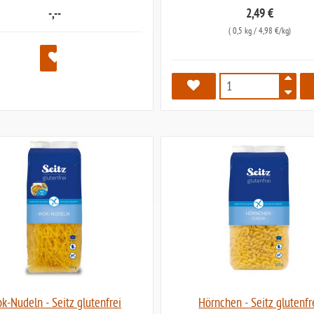
-,--
2,49 €
(
0,5 kg
/ 4,98 €/kg)
5359
k-Nudeln - Seitz glutenfrei
Hörnchen - Seitz glutenfr