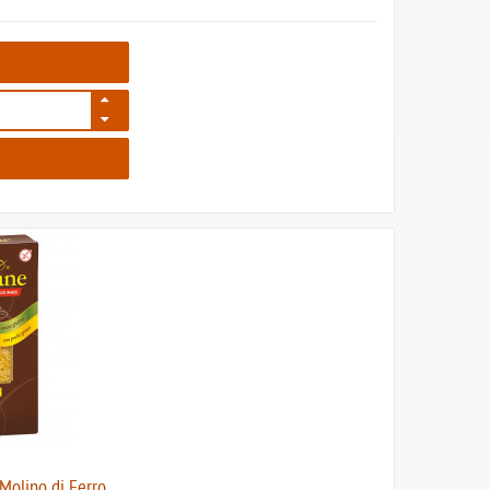
42
Molino di Ferro