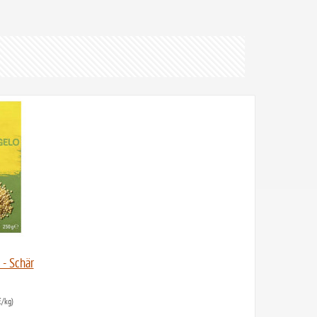
 - Schär
/kg)