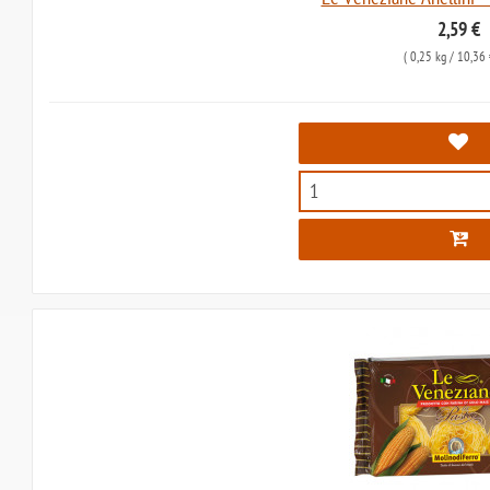
2,59 €
(
0,25 kg
/ 10,36 