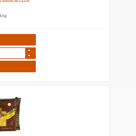
€/kg)
628