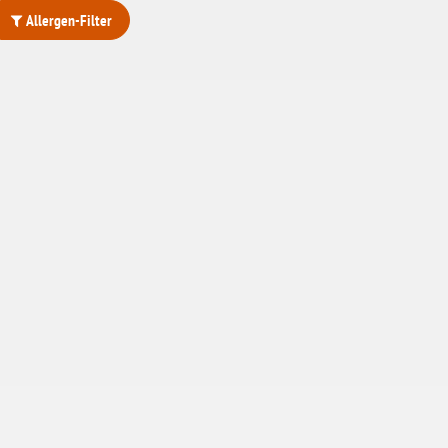
Allergen-Filter
ohne Weizenstärke
laktosefrei
ohne Hefe
ohne Ei
ohne Soja
ohne Haselnüsse
Bio
vegan
ohne Erdnüsse
eiweißarm / PKU
ohne Mandeln