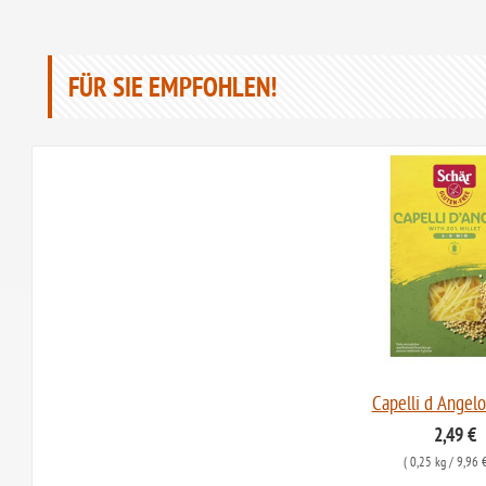
FÜR SIE EMPFOHLEN!
Capelli d Angelo
2,49 €
(
0,25 kg
/ 9,96 €