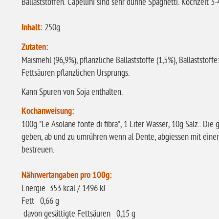
Ballaststoffen. Capellini sind sehr dünne Spaghetti. Kochzeit 3
Inhalt:
250g
Zutaten:
Maismehl (96,9%), pflanzliche Ballaststoffe (1,5%), Ballaststoff
Fettsäuren pflanzlichen Ursprungs.
Kann Spuren von Soja enthalten.
Kochanweisung:
100g "Le Asolane fonte di fibra", 1 Liter Wasser, 10g Salz.. Di
geben, ab und zu umrühren wenn al Dente, abgiessen mit eine
bestreuen.
Nährwertangaben pro 100g:
Energie 353 kcal / 1496 kJ
Fett 0,66 g
davon gesättigte Fettsäuren 0,15 g