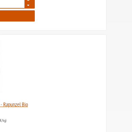
185
 - Rapunzel Bio
€/kg)