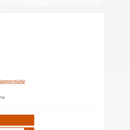
- Hammermühle
/kg)