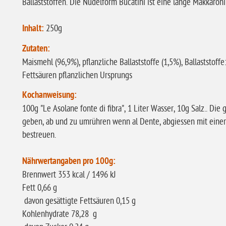
Ballaststoffen. Die Nudelform Bucatini ist eine lange Makkaroni
Inhalt:
250g
Zutaten:
Maismehl (96,9%), pflanzliche Ballaststoffe (1,5%), Ballaststoff
Fettsäuren pflanzlichen Ursprungs
Kochanweisung:
100g "Le Asolane fonte di fibra", 1 Liter Wasser, 10g Salz.. Di
geben, ab und zu umrühren wenn al Dente, abgiessen mit eine
bestreuen.
Nährwertangaben pro 100g:
Brennwert 353 kcal / 1496 kJ
Fett 0,66 g
davon gesättigte Fettsäuren 0,15 g
Kohlenhydrate 78,28 g