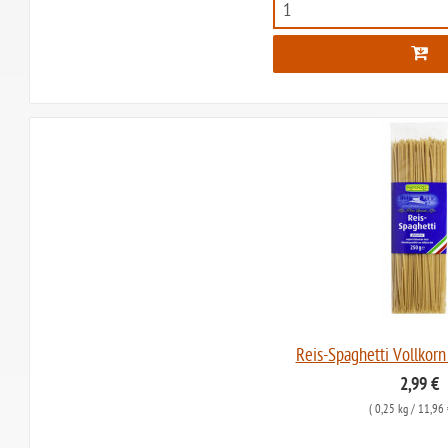
Reis-Spaghetti Vollkorn
2,99 €
(
0,25 kg
/ 11,96 