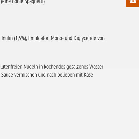
 (eine hohle Spaghetti)
e: Inulin (1,5%), Emulgator: Mono- und Diglyceride von
e glutenfreien Nudeln in kochendes gesalzenes Wasser
r Sauce vermischen und nach belieben mit Käse