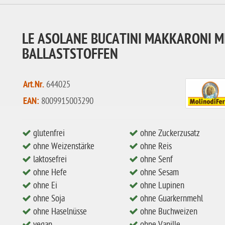
LE ASOLANE BUCATINI MAKKARONI M
BALLASTSTOFFEN
Art.Nr.
644025
EAN:
8009915003290
glutenfrei
ohne Zuckerzusatz
ohne Weizenstärke
ohne Reis
laktosefrei
ohne Senf
ohne Hefe
ohne Sesam
ohne Ei
ohne Lupinen
ohne Soja
ohne Guarkernmehl
ohne Haselnüsse
ohne Buchweizen
vegan
ohne Vanille