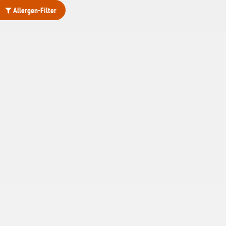
Allergen-Filter
ohne Weizenstärke
laktosefrei
ohne Hefe
ohne Ei
ohne Soja
ohne Haselnüsse
Bio
vegan
ohne Erdnüsse
eiweißarm / PKU
ohne Mandeln