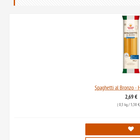
Spaghetti al Bronzo 
2,69 €
(
0,5 kg
/ 5,38 €