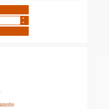
265
glutenfrei