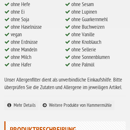
ohne Milch
ohne Hefe
ohne Sesam
ohne Ei
ohne Lupinen
ohne Hafer
ohne Soja
ohne Guarkernmehl
ohne Zuckerzusatz
ohne Haselnüsse
ohne Buchweizen
ohne Reis
vegan
ohne Vanille
ohne Erdnüsse
ohne Knoblauch
ohne Mais
ohne Mandeln
ohne Sellerie
ohne Senf
ohne Milch
ohne Sonnenblumen
ohne Sesam
ohne Hafer
ohne Palmöl
ohne Lupinen
Unser Allergenfilter dient als unverbindliche Einkaufshilfe. Bitte
ohne Guarkernmehl
überprüfen Sie die Zutaten und Allergene im jeweiligen Artikel.
ohne Buchweizen
Mehr Details
Weitere Produkte von Hammermühle
ohne Vanille
ohne Knoblauch
ohne Sellerie