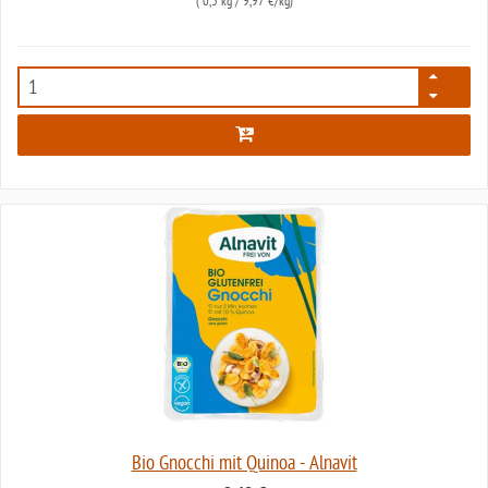
(
0,3 kg
/ 9,97 €/kg)
1317
Bio Gnocchi mit Quinoa - Alnavit