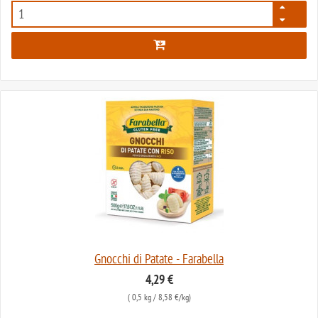
632
Gnocchi di Patate - Farabella
4,29 €
(
0,5 kg
/ 8,58 €/kg)