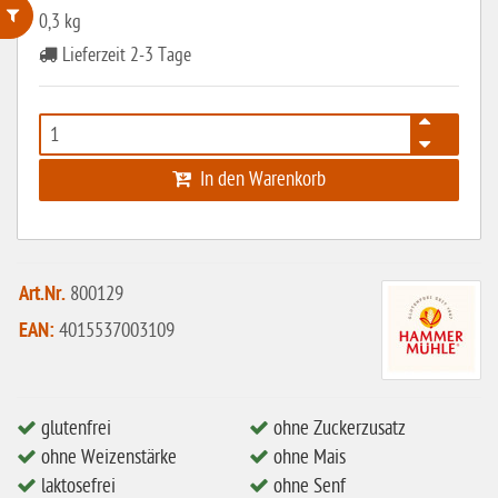
0,3 kg
Lieferzeit 2-3 Tage
ohne Weizenstärke
laktosefrei
ohne Hefe
In den Warenkorb
ohne Ei
ohne Soja
ohne Haselnüsse
Art.Nr.
800129
Bio
EAN:
4015537003109
vegan
ohne Erdnüsse
eiweißarm / PKU
glutenfrei
ohne Zuckerzusatz
ohne Weizenstärke
ohne Mais
ohne Mandeln
laktosefrei
ohne Senf