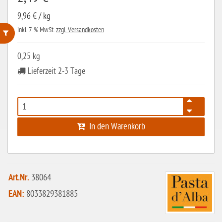
9,96 € / kg
inkl. 7 % MwSt.
zzgl. Versandkosten
ohne Weizenstärke
0,25 kg
Lieferzeit 2-3 Tage
laktosefrei
ohne Hefe
ohne Ei
ohne Soja
In den Warenkorb
ohne Haselnüsse
Bio
Art.Nr.
38064
vegan
EAN:
8033829381885
ohne Erdnüsse
eiweißarm / PKU