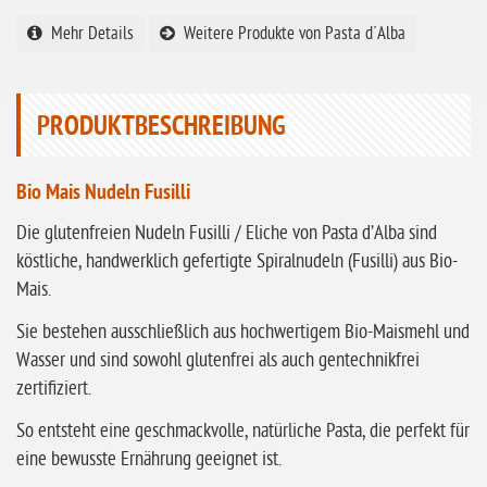
ohne Knoblauch
Mehr Details
Weitere Produkte von Pasta d´Alba
ohne Sellerie
glutenfrei
PRODUKTBESCHREIBUNG
ohne
Sonnenblumen
ohne Palmöl
Bio Mais Nudeln Fusilli
Die glutenfreien Nudeln Fusilli / Eliche von Pasta d’Alba sind
köstliche, handwerklich gefertigte Spiralnudeln (Fusilli) aus Bio-
Mais.
Sie bestehen ausschließlich aus hochwertigem Bio-Maismehl und
Wasser und sind sowohl glutenfrei als auch gentechnikfrei
zertifiziert.
So entsteht eine geschmackvolle, natürliche Pasta, die perfekt für
eine bewusste Ernährung geeignet ist.