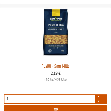
Fusilli - Sam Mills
2,19 €
(
0,5 kg
/ 4,38 €/kg)
1653