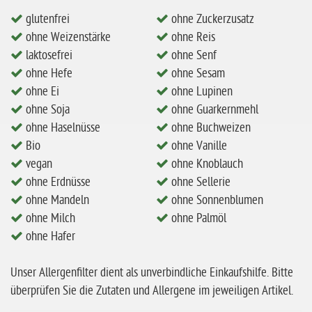
ohne Mandeln
glutenfrei
ohne Zuckerzusatz
ohne Weizenstärke
ohne Reis
ohne Milch
laktosefrei
ohne Senf
ohne Hafer
ohne Hefe
ohne Sesam
ohne Zuckerzusatz
ohne Ei
ohne Lupinen
ohne Soja
ohne Guarkernmehl
ohne Reis
ohne Haselnüsse
ohne Buchweizen
ohne Mais
Bio
ohne Vanille
vegan
ohne Knoblauch
ohne Senf
ohne Erdnüsse
ohne Sellerie
ohne Sesam
ohne Mandeln
ohne Sonnenblumen
ohne Lupinen
ohne Milch
ohne Palmöl
ohne Hafer
ohne Guarkernmehl
ohne Buchweizen
Unser Allergenfilter dient als unverbindliche Einkaufshilfe. Bitte
überprüfen Sie die Zutaten und Allergene im jeweiligen Artikel.
ohne Vanille