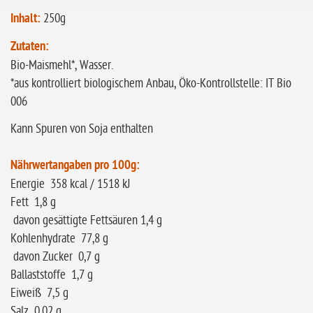
Inhalt:
250g
Zutaten:
Bio-Maismehl*, Wasser.
*aus kontrolliert biologischem Anbau, Öko-Kontrollstelle: IT Bio
006
Kann Spuren von Soja enthalten
Nährwertangaben pro 100g:
Energie 358 kcal / 1518 kJ
Fett 1,8 g
davon gesättigte Fettsäuren 1,4 g
Kohlenhydrate 77,8 g
davon Zucker 0,7 g
Ballaststoffe 1,7 g
Eiweiß 7,5 g
Salz 0,02 g