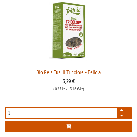
Bio Reis Fusilli Tricolore - Felicia
3,29 €
(
0,25 kg
/ 13,16 €/kg)
1639