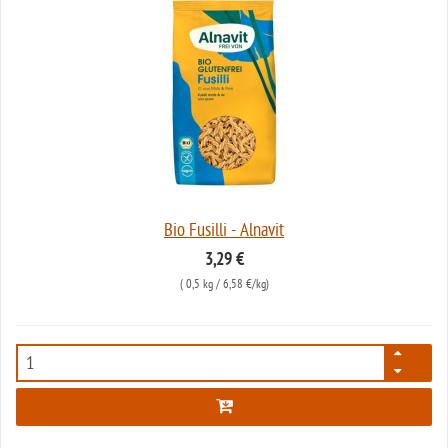
Bio Fusilli - Alnavit
3,29 €
(
0,5 kg
/ 6,58 €/kg)
3671