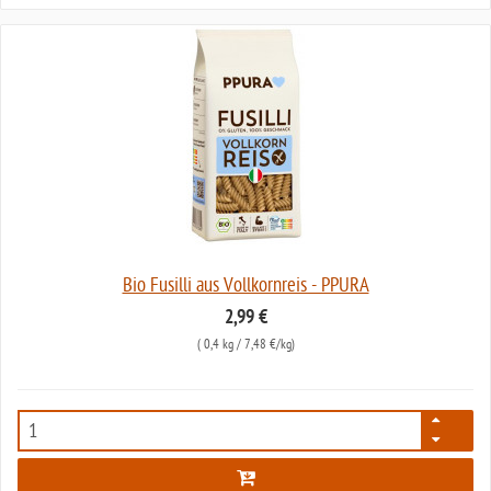
Bio Fusilli aus Vollkornreis - PPURA
2,99 €
(
0,4 kg
/ 7,48 €/kg)
7217