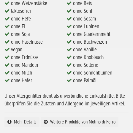
ohne Weizenstärke
ohne Reis
ohne Mandeln
laktosefrei
ohne Senf
ohne Milch
ohne Hefe
ohne Sesam
ohne Hafer
ohne Ei
ohne Lupinen
ohne Soja
ohne Guarkernmehl
ohne Zuckerzusatz
ohne Haselnüsse
ohne Buchweizen
ohne Reis
vegan
ohne Vanille
ohne Mais
ohne Erdnüsse
ohne Knoblauch
ohne Mandeln
ohne Sellerie
ohne Senf
ohne Milch
ohne Sonnenblumen
ohne Sesam
ohne Hafer
ohne Palmöl
ohne Lupinen
Unser Allergenfilter dient als unverbindliche Einkaufshilfe. Bitte
ohne Guarkernmehl
überprüfen Sie die Zutaten und Allergene im jeweiligen Artikel.
ohne Buchweizen
ohne Vanille
Mehr Details
Weitere Produkte von Molino di Ferro
ohne Knoblauch