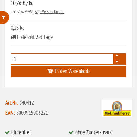
10,76 € / kg
inkl. 7 % MwSt.
zzgl. Versandkosten
0,25 kg
ohne Weizenstärke
Lieferzeit 2-3 Tage
laktosefrei
ohne Hefe
ohne Ei
In den Warenkorb
ohne Soja
ohne Haselnüsse
Bio
Art.Nr.
640412
vegan
EAN:
8009915003221
ohne Erdnüsse
eiweißarm / PKU
glutenfrei
ohne Zuckerzusatz