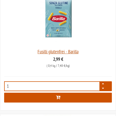
Fusilli glutenfrei - Barilla
2,99 €
(
0,4 kg
/ 7,48 €/kg)
2240