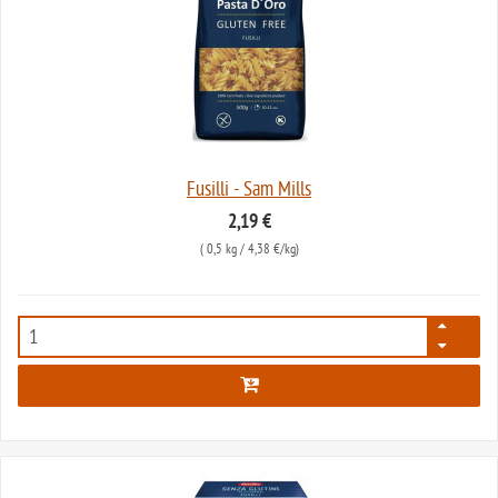
Fusilli - Sam Mills
2,19 €
(
0,5 kg
/ 4,38 €/kg)
1653