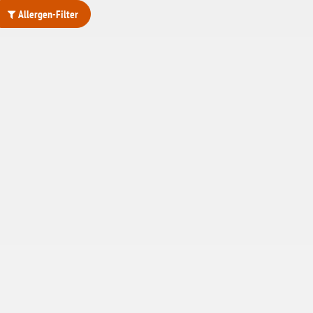
Allergen-Filter
ohne Weizenstärke
laktosefrei
ohne Hefe
ohne Ei
ohne Soja
ohne Haselnüsse
Bio
vegan
ohne Erdnüsse
eiweißarm / PKU
ohne Mandeln