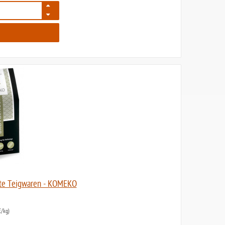
1103
fte Teigwaren - KOMEKO
/kg)