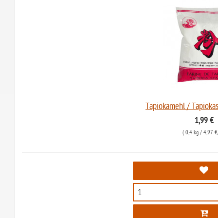
Tapiokamehl / Tapiokas
1,99 €
(
0,4 kg
/ 4,97 €