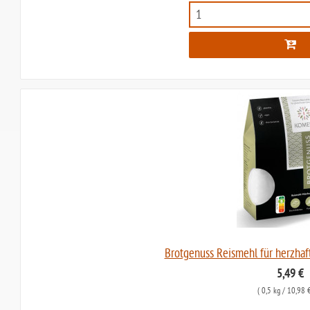
Brotgenuss Reismehl für herzha
5,49 €
(
0,5 kg
/ 10,98 €