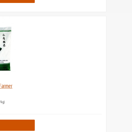
 Farmer
/kg)