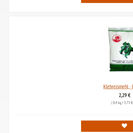
Klebreismehl -
2,29 €
(
0,4 kg
/ 5,73 €