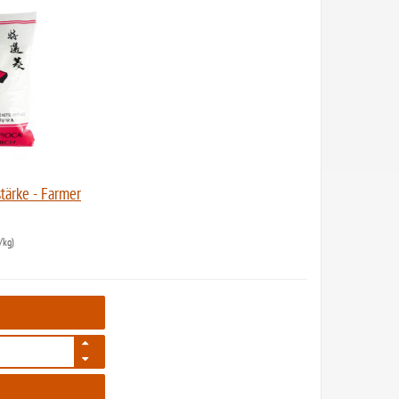
tärke - Farmer
/kg)
948