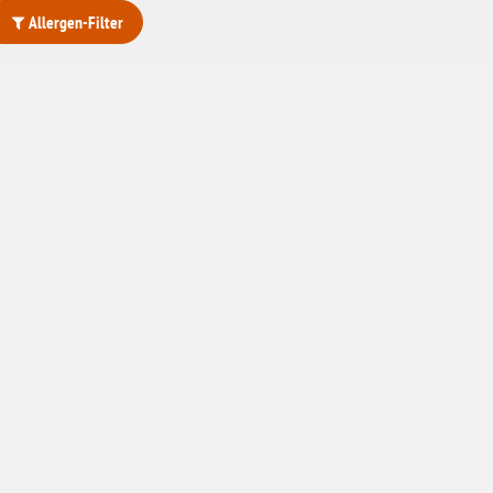
Allergen-Filter
ohne Weizenstärke
laktosefrei
ohne Hefe
ohne Ei
ohne Soja
ohne Haselnüsse
Bio
vegan
ohne Erdnüsse
eiweißarm / PKU
ohne Mandeln