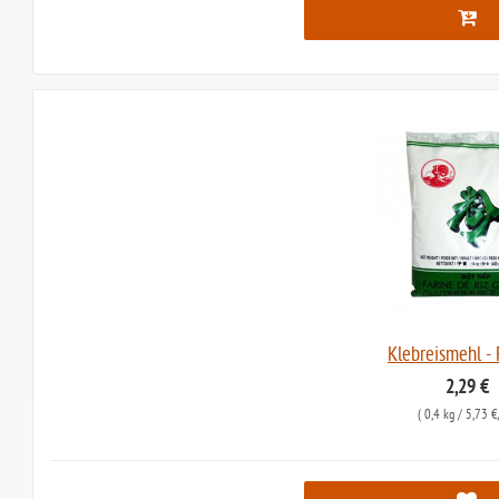
Klebreismehl -
2,29 €
(
0,4 kg
/ 5,73 €