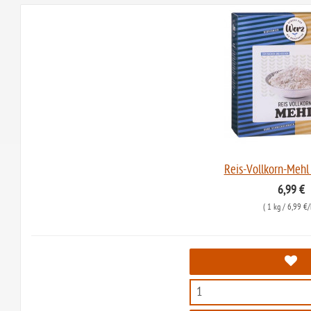
Reis-Vollkorn-Mehl
6,99 €
(
1 kg
/ 6,99 €/