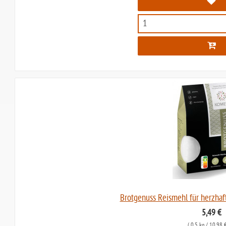
Brotgenuss Reismehl für herzha
5,49 €
(
0,5 kg
/ 10,98 €