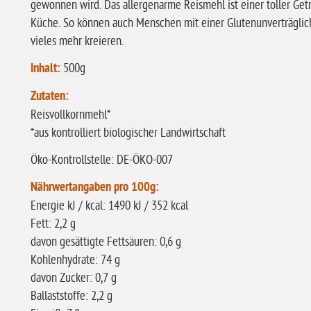
gewonnen wird. Das allergenarme Reismehl ist einer toller Getr
Küche. So können auch Menschen mit einer Glutenunverträglich
vieles mehr kreieren.
Inhalt:
500g
Zutaten:
Reisvollkornmehl*
*aus kontrolliert biologischer Landwirtschaft
Öko-Kontrollstelle: DE-ÖKO-007
Nährwertangaben pro 100g:
Energie kJ / kcal: 1490 kJ / 352 kcal
Fett: 2,2 g
davon gesättigte Fettsäuren: 0,6 g
Kohlenhydrate: 74 g
davon Zucker: 0,7 g
Ballaststoffe: 2,2 g