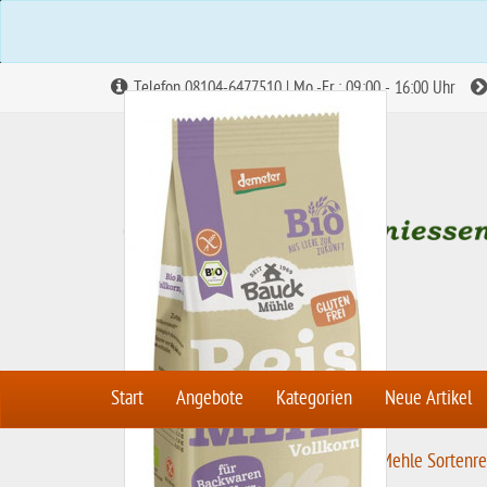
Telefon 08104-6477510 | Mo.-Fr.: 09:00 - 16:00 Uhr
Start
Angebote
Kategorien
Neue Artikel
S
Mehle & Backmischungen
Mehle Sortenre