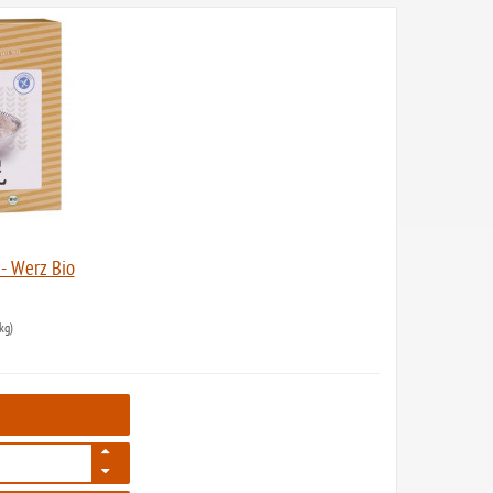
 - Werz Bio
kg)
350