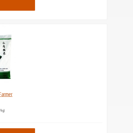
 Farmer
/kg)