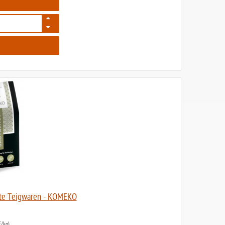
1103
fte Teigwaren - KOMEKO
/kg)