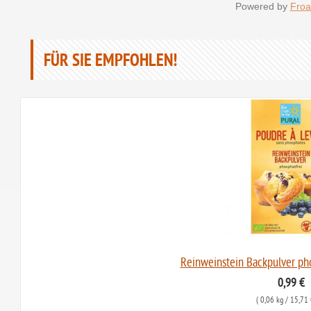
Powered by
Froa
FÜR SIE EMPFOHLEN!
Reinweinstein Backpulver pho
0,99 €
(
0,06 kg
/ 15,71 