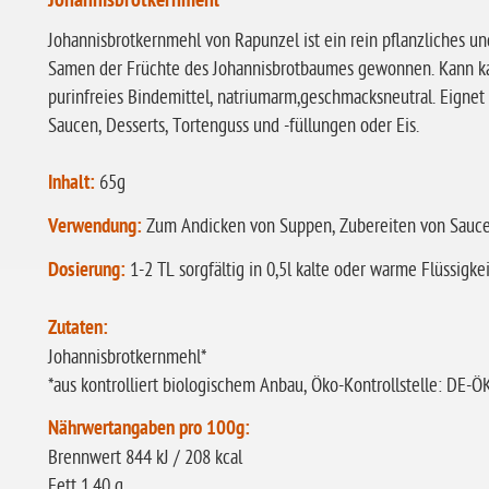
Johannisbrotkernmehl
Johannisbrotkernmehl von Rapunzel ist ein rein pflanzliches u
Samen der Früchte des Johannisbrotbaumes gewonnen. Kann ka
purinfreies Bindemittel, natriumarm,geschmacksneutral. Eigne
Saucen, Desserts, Tortenguss und -füllungen oder Eis.
Inhalt:
65g
Verwendung:
Zum Andicken von Suppen, Zubereiten von Saucen
Dosierung:
1-2 TL sorgfältig in 0,5l kalte oder warme Flüssigkei
Zutaten:
Johannisbrotkernmehl*
*aus kontrolliert biologischem Anbau, Öko-Kontrollstelle: DE-
Nährwertangaben pro 100g:
Brennwert 844 kJ / 208 kcal
Fett 1,40 g