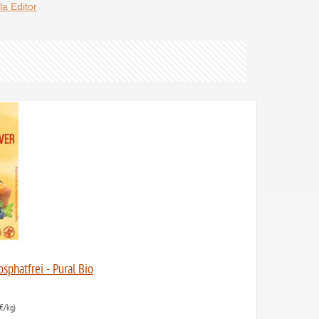
la Editor
sphatfrei - Pural Bio
€/kg)