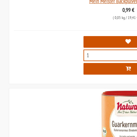
Mein Meister Backpulver
0,99 €
(
0,05 kg
/ 19,41 