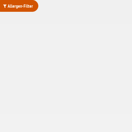
Allergen-Filter
ohne Weizenstärke
laktosefrei
ohne Hefe
ohne Ei
ohne Soja
ohne Haselnüsse
Bio
vegan
ohne Erdnüsse
eiweißarm / PKU
ohne Mandeln