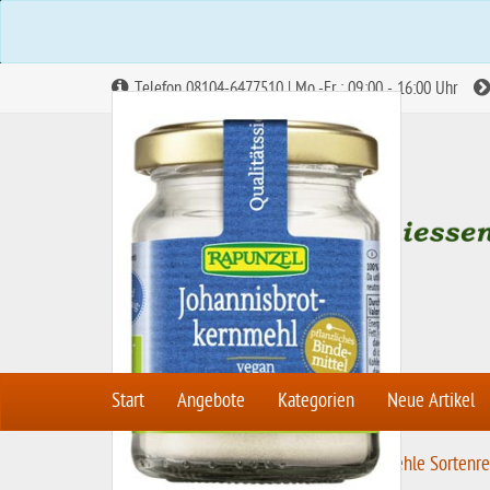
Telefon 08104-6477510 | Mo.-Fr.: 09:00 - 16:00 Uhr
Start
Angebote
Kategorien
Neue Artikel
S
Mehle & Backmischungen
Mehle Sortenre