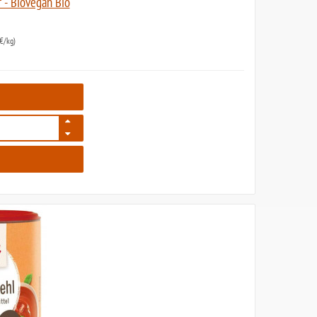
 - Biovegan Bio
€/kg)
512