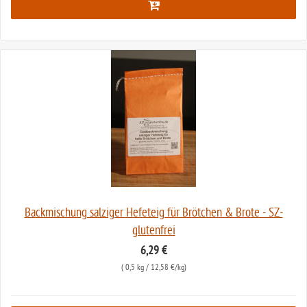
Backmischung salziger Hefeteig für Brötchen & Brote - SZ-
glutenfrei
6,29 €
(
0,5 kg
/ 12,58 €/kg)