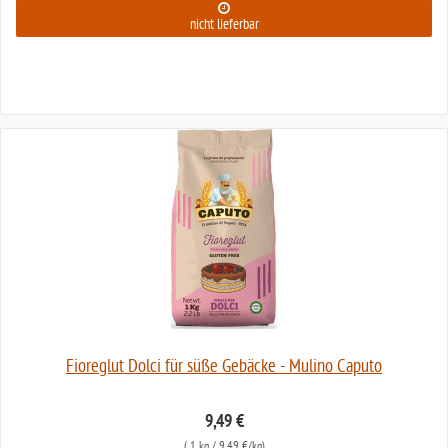
nicht lieferbar
Fioreglut Dolci für süße Gebäcke - Mulino Caputo
9,49 €
(
1 kg
/ 9,49 €/kg)