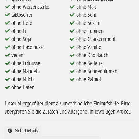
eiweißarm / PKU
ohne Weizenstärke
ohne Mais
ohne Mandeln
laktosefrei
ohne Senf
ohne Hefe
ohne Sesam
ohne Milch
ohne Ei
ohne Lupinen
ohne Hafer
ohne Soja
ohne Guarkernmehl
ohne Zuckerzusatz
ohne Haselnüsse
ohne Vanille
vegan
ohne Knoblauch
ohne Reis
ohne Erdnüsse
ohne Sellerie
ohne Mais
ohne Mandeln
ohne Sonnenblumen
ohne Milch
ohne Senf
ohne Palmöl
ohne Hafer
ohne Sesam
ohne Lupinen
Unser Allergenfilter dient als unverbindliche Einkaufshilfe. Bitte
überprüfen Sie die Zutaten und Allergene im jeweiligen Artikel.
ohne Guarkernmehl
ohne Buchweizen
Mehr Details
ohne Vanille