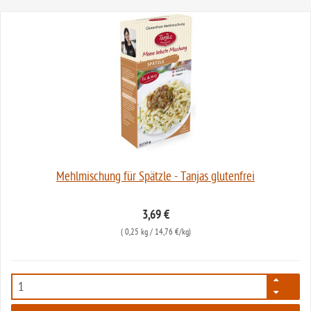
Mehlmischung für Spätzle - Tanjas glutenfrei
3,69 €
(
0,25 kg
/ 14,76 €/kg)
6192