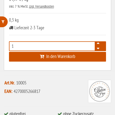
inkl. 7 % MwSt.
zzgl. Versandkosten
0,3 kg
Lieferzeit 2-3 Tage
ohne Weizenstärke
laktosefrei
ohne Hefe
In den Warenkorb
ohne Ei
ohne Soja
ohne Haselnüsse
Art.Nr.
10005
Bio
EAN:
4270005266817
vegan
ohne Erdnüsse
glutenfrei
ohne Zuckerzusatz