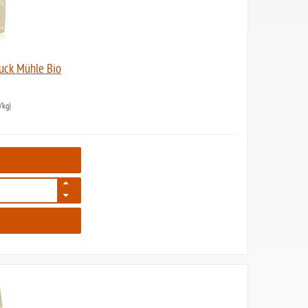
auck Mühle Bio
/kg)
105