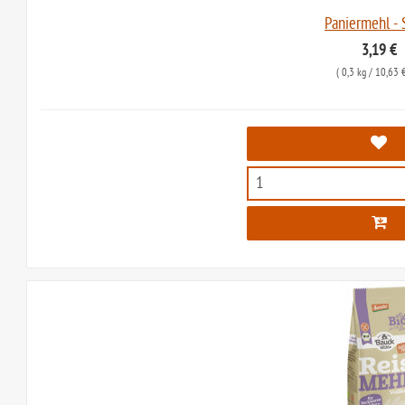
Paniermehl - 
3,19 €
(
0,3 kg
/ 10,63 €