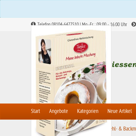
Telefon 08104-6477510 | Mo.-Fr.: 09:00 - 16:00 Uhr
Start
Angebote
Kategorien
Neue Artikel
S
Mehle & Backmischungen
Mehl- & Backm