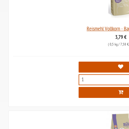
Reismehl Vollkorn - B
3,79 €
(
0,5 kg
/ 7,58 €