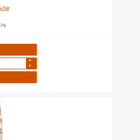
Schär
/kg)
61