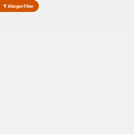
Allergen-Filter
ohne Weizenstärke
laktosefrei
ohne Hefe
ohne Ei
ohne Soja
ohne Haselnüsse
Bio
vegan
ohne Erdnüsse
eiweißarm / PKU
ohne Mandeln