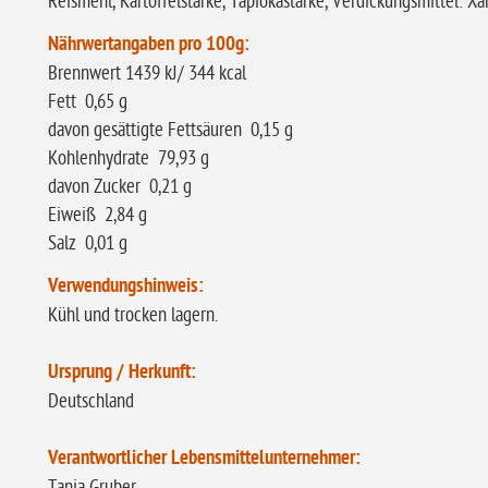
Reismehl, Kartoffelstärke, Tapiokastärke, Verdickungsmittel: X
Nährwertangaben pro 100g:
Brennwert 1439 kJ/ 344 kcal
Fett 0,65 g
davon gesättigte Fettsäuren 0,15 g
Kohlenhydrate 79,93 g
davon Zucker 0,21 g
Eiweiß 2,84 g
Salz 0,01 g
Verwendungshinweis:
Kühl und trocken lagern.
Ursprung / Herkunft:
Deutschland
Verantwortlicher Lebensmittelunternehmer:
Tanja Gruber