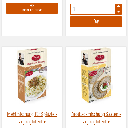
ohne Guarkernmehl
nicht lieferbar
6191
ohne Buchweizen
ohne Vanille
ohne Knoblauch
ohne Sellerie
glutenfrei
ohne
Sonnenblumen
ohne Palmöl
Mehlmischung für Spätzle -
Brotbackmischung Saaten -
Tanjas glutenfrei
Tanjas glutenfrei