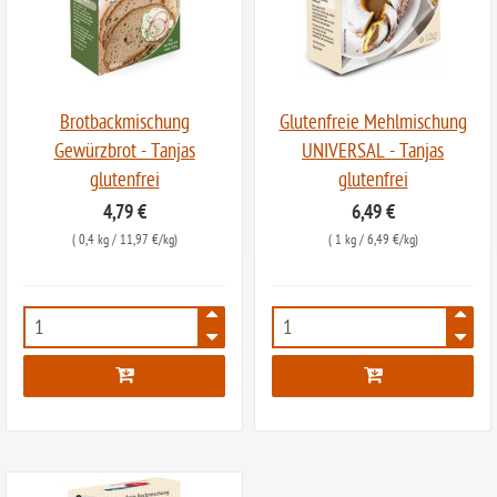
Brotbackmischung
Glutenfreie Mehlmischung
Gewürzbrot - Tanjas
UNIVERSAL - Tanjas
glutenfrei
glutenfrei
4,79 €
6,49 €
(
0,4 kg
/ 11,97 €/kg)
(
1 kg
/ 6,49 €/kg)
6286
6605