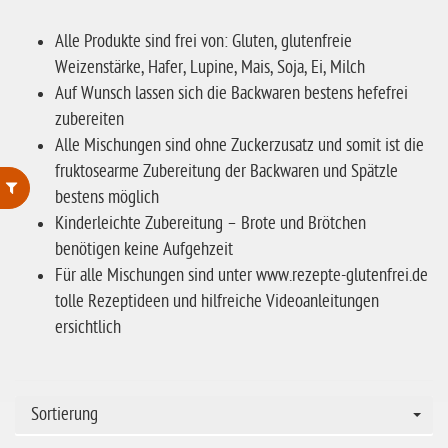
Alle Produkte sind frei von: Gluten, glutenfreie
Weizenstärke, Hafer, Lupine, Mais, Soja, Ei, Milch
Auf Wunsch lassen sich die Backwaren bestens hefefrei
zubereiten
Alle Mischungen sind ohne Zuckerzusatz und somit ist die
fruktosearme Zubereitung der Backwaren und Spätzle
bestens möglich
Kinderleichte Zubereitung – Brote und Brötchen
ohne Weizenstärke
benötigen keine Aufgehzeit
laktosefrei
Für alle Mischungen sind unter www.rezepte-glutenfrei.de
tolle Rezeptideen und hilfreiche Videoanleitungen
ohne Hefe
ersichtlich
ohne Ei
ohne Soja
ohne Haselnüsse
Sortierung
Bio