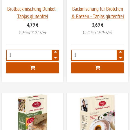
Brotbackmischung Dunkel -
Backmischung für Brötchen
Tanjas glutenfrei
& Brezen - Tanjas glutenfrei
4,79 €
3,69 €
(
0,4 kg
/ 11,97 €/kg)
(
0,25 kg
/ 14,76 €/kg)
6194
6216