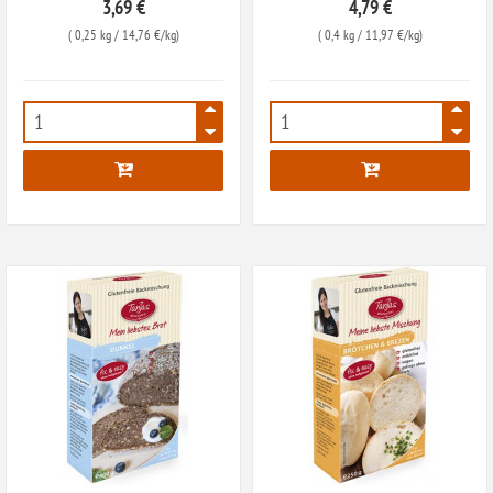
3,69 €
4,79 €
(
0,25 kg
/ 14,76 €/kg)
(
0,4 kg
/ 11,97 €/kg)
6192
6193