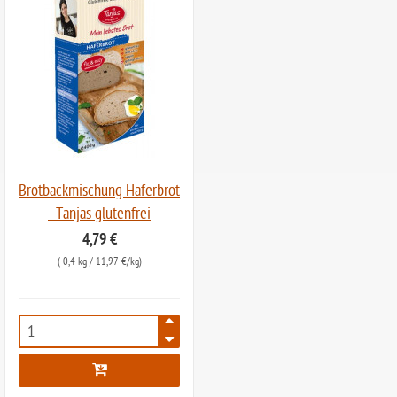
Brotbackmischung Haferbrot
- Tanjas glutenfrei
4,79 €
(
0,4 kg
/ 11,97 €/kg)
7014