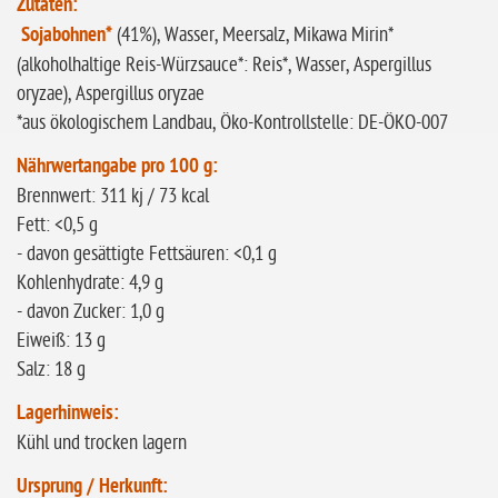
Zutaten:
Sojabohnen*
(41%), Wasser, Meersalz, Mikawa Mirin*
(alkoholhaltige Reis-Würzsauce*: Reis*, Wasser, Aspergillus
oryzae), Aspergillus oryzae
*aus ökologischem Landbau, Öko-Kontrollstelle: DE-ÖKO-007
Nährwertangabe pro 100 g:
Brennwert: 311 kj / 73 kcal
Fett: <0,5 g
- davon gesättigte Fettsäuren: <0,1 g
Kohlenhydrate: 4,9 g
- davon Zucker: 1,0 g
Eiweiß: 13 g
Salz: 18 g
Lagerhinweis:
Kühl und trocken lagern
Ursprung / Herkunft: