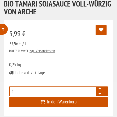
BIO TAMARI SOJASAUCE VOLL-WÜRZIG
VON ARCHE
5,99 €
ohne Weizenstärke
23,96 € / l
laktosefrei
inkl. 7 % MwSt.
zzgl. Versandkosten
ohne Hefe
0,25 kg
ohne Ei
Lieferzeit 2-3 Tage
ohne Soja
ohne Haselnüsse
Bio
In den Warenkorb
vegan
ohne Erdnüsse