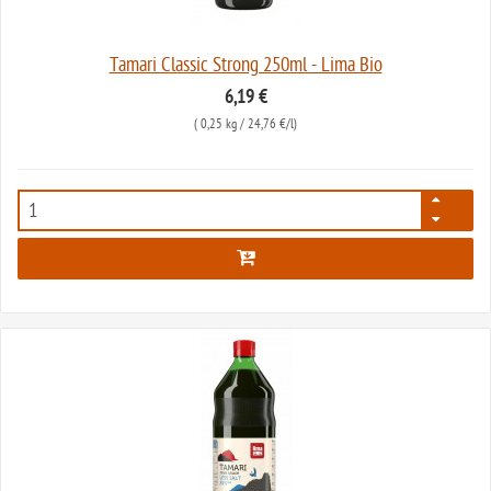
Tamari Classic Strong 250ml - Lima Bio
6,19 €
(
0,25 kg
/ 24,76 €/l)
237