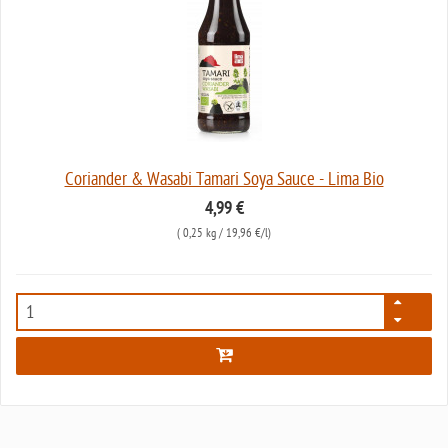
Coriander & Wasabi Tamari Soya Sauce - Lima Bio
4,99 €
(
0,25 kg
/ 19,96 €/l)
6330