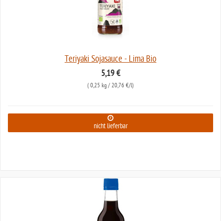
Teriyaki Sojasauce - Lima Bio
5,19 €
(
0,25 kg
/ 20,76 €/l)
nicht lieferbar