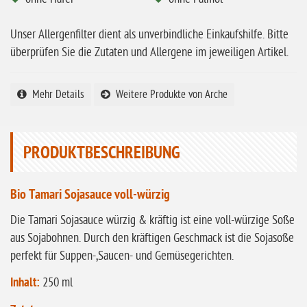
ohne Vanille
Unser Allergenfilter dient als unverbindliche Einkaufshilfe. Bitte
ohne Knoblauch
überprüfen Sie die Zutaten und Allergene im jeweiligen Artikel.
ohne Sellerie
glutenfrei
Mehr Details
Weitere Produkte von Arche
ohne
Sonnenblumen
ohne Palmöl
PRODUKTBESCHREIBUNG
Bio Tamari Sojasauce voll-würzig
Die Tamari Sojasauce würzig & kräftig ist eine voll-würzige Soße
aus Sojabohnen. Durch den kräftigen Geschmack ist die Sojasoße
perfekt für Suppen-,Saucen- und Gemüsegerichten.
Inhalt:
250 ml