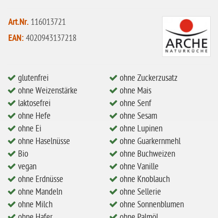
eiweißarm / PKU
Art.Nr.
116013721
ohne Mandeln
EAN:
4020943137218
ohne Milch
ohne Hafer
glutenfrei
ohne Zuckerzusatz
ohne Zuckerzusatz
ohne Weizenstärke
ohne Mais
ohne Reis
laktosefrei
ohne Senf
ohne Hefe
ohne Sesam
ohne Mais
ohne Ei
ohne Lupinen
ohne Senf
ohne Haselnüsse
ohne Guarkernmehl
Bio
ohne Buchweizen
ohne Sesam
vegan
ohne Vanille
ohne Lupinen
ohne Erdnüsse
ohne Knoblauch
ohne Guarkernmehl
ohne Mandeln
ohne Sellerie
ohne Milch
ohne Sonnenblumen
ohne Buchweizen
ohne Hafer
ohne Palmöl