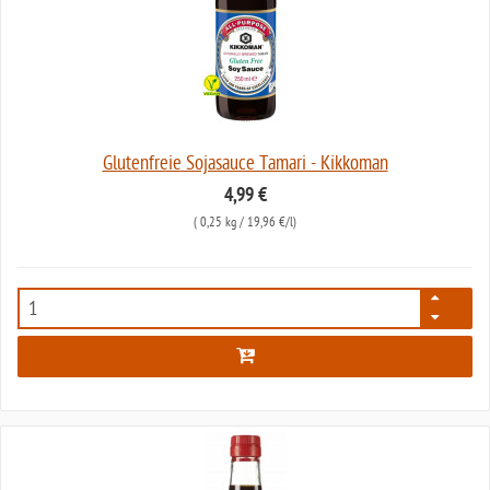
Glutenfreie Sojasauce Tamari - Kikkoman
4,99 €
(
0,25 kg
/ 19,96 €/l)
5990