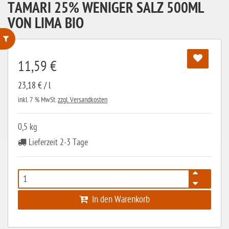
TAMARI 25% WENIGER SALZ 500ML
VON LIMA BIO
ohne Weizenstärke
11,59 €
laktosefrei
23,18 € / l
ohne Hefe
inkl. 7 % MwSt.
zzgl. Versandkosten
ohne Ei
0,5 kg
ohne Soja
Lieferzeit 2-3 Tage
ohne Haselnüsse
Bio
vegan
In den Warenkorb
ohne Erdnüsse
eiweißarm / PKU