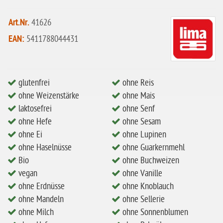
ohne Mandeln
Art.Nr.
41626
ohne Milch
EAN:
5411788044431
ohne Hafer
ohne Zuckerzusatz
glutenfrei
ohne Reis
ohne Reis
ohne Weizenstärke
ohne Mais
ohne Mais
laktosefrei
ohne Senf
ohne Hefe
ohne Sesam
ohne Senf
ohne Ei
ohne Lupinen
ohne Sesam
ohne Haselnüsse
ohne Guarkernmehl
ohne Lupinen
Bio
ohne Buchweizen
vegan
ohne Vanille
ohne Guarkernmehl
ohne Erdnüsse
ohne Knoblauch
ohne Buchweizen
ohne Mandeln
ohne Sellerie
ohne Milch
ohne Sonnenblumen
ohne Vanille