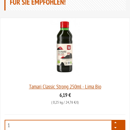
FÜR SIE EMPFOHLEN!
Tamari Classic Strong 250ml - Lima Bio
6,19 €
(
0,25 kg
/ 24,76 €/l)
237