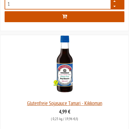
1537
Glutenfreie Sojasauce Tamari - Kikkoman
4,99 €
(
0,25 kg
/ 19,96 €/l)