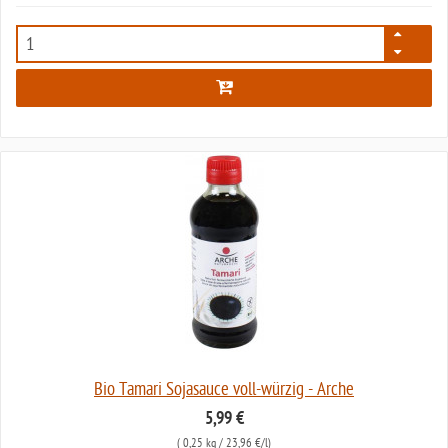
5990
Bio Tamari Sojasauce voll-würzig - Arche
5,99 €
(
0,25 kg
/ 23,96 €/l)