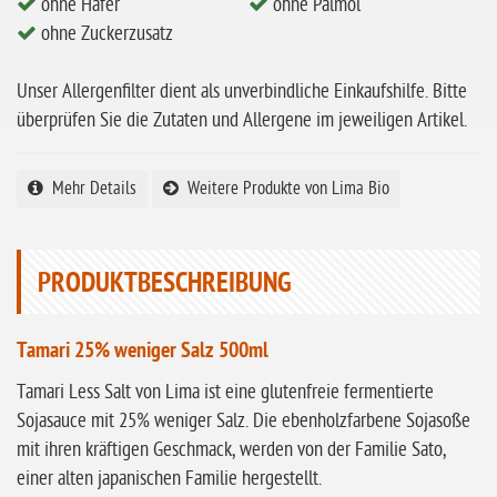
ohne Hafer
ohne Palmöl
ohne Knoblauch
ohne Zuckerzusatz
ohne Sellerie
Unser Allergenfilter dient als unverbindliche Einkaufshilfe. Bitte
glutenfrei
überprüfen Sie die Zutaten und Allergene im jeweiligen Artikel.
ohne
Sonnenblumen
Mehr Details
Weitere Produkte von Lima Bio
ohne Palmöl
PRODUKTBESCHREIBUNG
Tamari 25% weniger Salz 500ml
Tamari Less Salt von Lima ist eine glutenfreie fermentierte
Sojasauce mit 25% weniger Salz. Die ebenholzfarbene Sojasoße
mit ihren kräftigen Geschmack, werden von der Familie Sato,
einer alten japanischen Familie hergestellt.