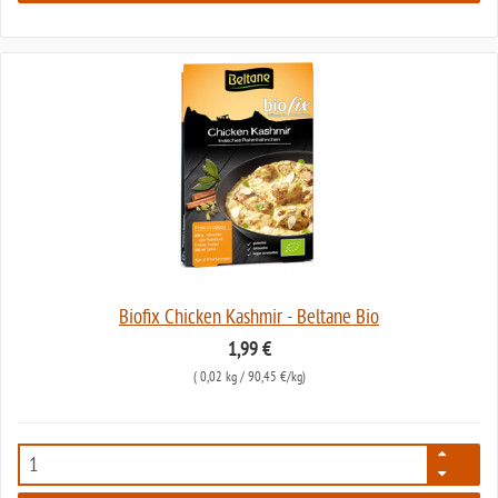
Biofix Chicken Kashmir - Beltane Bio
1,99 €
(
0,02 kg
/ 90,45 €/kg)
4770