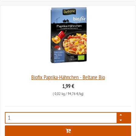
Biofix Paprika-Hähnchen - Beltane Bio
1,99 €
(
0,02 kg
/ 94,76 €/kg)
1619