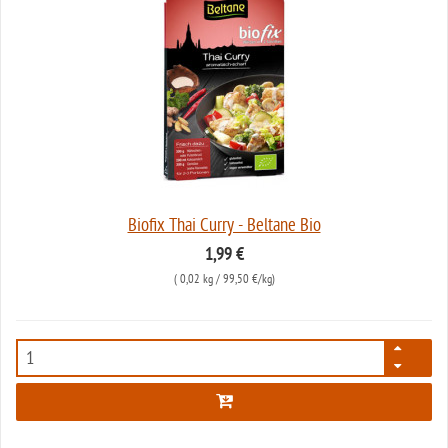
Biofix Thai Curry - Beltane Bio
1,99 €
(
0,02 kg
/ 99,50 €/kg)
648