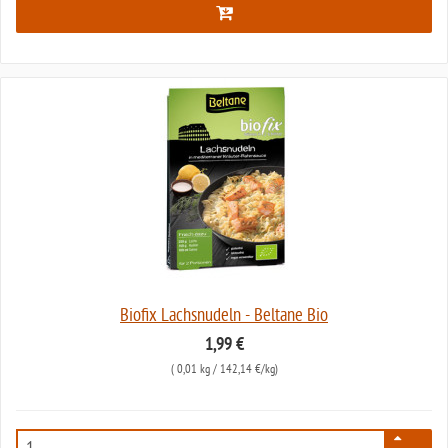
Biofix Lachsnudeln - Beltane Bio
1,99 €
(
0,01 kg
/ 142,14 €/kg)