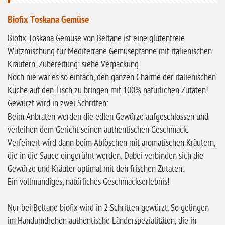
ohne Buchweizen
ohne Vanille
Biofix Toskana Gemüse
ohne Knoblauch
Biofix Toskana Gemüse von Beltane ist eine glutenfreie
Würzmischung für Mediterrane Gemüsepfanne mit italienischen
ohne Sellerie
Kräutern. Zubereitung: siehe Verpackung.
glutenfrei
Noch nie war es so einfach, den ganzen Charme der italienischen
ohne
Küche auf den Tisch zu bringen mit 100% natürlichen Zutaten!
Sonnenblumen
Gewürzt wird in zwei Schritten:
Beim Anbraten werden die edlen Gewürze aufgeschlossen und
ohne Palmöl
verleihen dem Gericht seinen authentischen Geschmack.
Verfeinert wird dann beim Ablöschen mit aromatischen Kräutern,
die in die Sauce eingerührt werden. Dabei verbinden sich die
Gewürze und Kräuter optimal mit den frischen Zutaten.
Ein vollmundiges, natürliches Geschmackserlebnis!
Nur bei Beltane biofix wird in 2 Schritten gewürzt. So gelingen
im Handumdrehen authentische Länderspezialitäten, die in