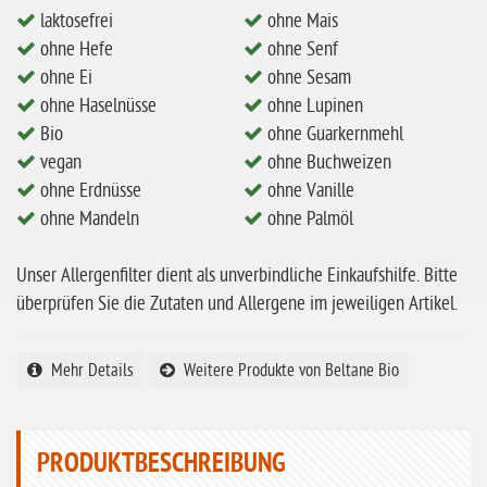
ohne Erdnüsse
laktosefrei
ohne Mais
ohne Hefe
ohne Senf
eiweißarm / PKU
ohne Ei
ohne Sesam
ohne Mandeln
ohne Haselnüsse
ohne Lupinen
Bio
ohne Guarkernmehl
ohne Milch
vegan
ohne Buchweizen
ohne Hafer
ohne Erdnüsse
ohne Vanille
ohne Zuckerzusatz
ohne Mandeln
ohne Palmöl
ohne Reis
Unser Allergenfilter dient als unverbindliche Einkaufshilfe. Bitte
ohne Mais
überprüfen Sie die Zutaten und Allergene im jeweiligen Artikel.
ohne Senf
ohne Sesam
Mehr Details
Weitere Produkte von Beltane Bio
ohne Lupinen
ohne Guarkernmehl
PRODUKTBESCHREIBUNG