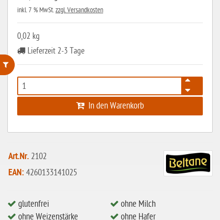
inkl. 7 % MwSt.
zzgl. Versandkosten
0,02 kg
Lieferzeit 2-3 Tage
ohne Weizenstärke
laktosefrei
In den Warenkorb
ohne Hefe
ohne Ei
Art.Nr.
2102
ohne Soja
EAN:
4260133141025
ohne Haselnüsse
Bio
glutenfrei
ohne Milch
vegan
ohne Weizenstärke
ohne Hafer