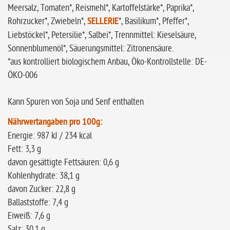
Meersalz, Tomaten*, Reismehl*, Kartoffelstärke*, Paprika*,
Rohrzucker*, Zwiebeln*,
SELLERIE
*, Basilikum*, Pfeffer*,
Liebstöckel*, Petersilie*, Salbei*, Trennmittel: Kieselsäure,
Sonnenblumenöl*, Säuerungsmittel: Zitronensäure.
*aus kontrolliert biologischem Anbau, Öko-Kontrollstelle: DE-
ÖKO-006
Kann Spuren von Soja und Senf enthalten
Nährwertangaben pro 100g:
Energie: 987 kJ / 234 kcal
Fett: 3,3 g
davon gesättigte Fettsäuren: 0,6 g
Kohlenhydrate: 38,1 g
davon Zucker: 22,8 g
Ballaststoffe: 7,4 g
Eiweiß: 7,6 g
Salz: 30,1 g