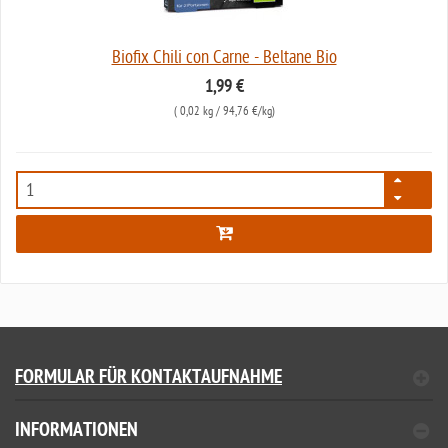
Biofix Chili con Carne - Beltane Bio
1,99 €
(
0,02 kg
/ 94,76 €/kg)
679
FORMULAR FÜR KONTAKTAUFNAHME
INFORMATIONEN