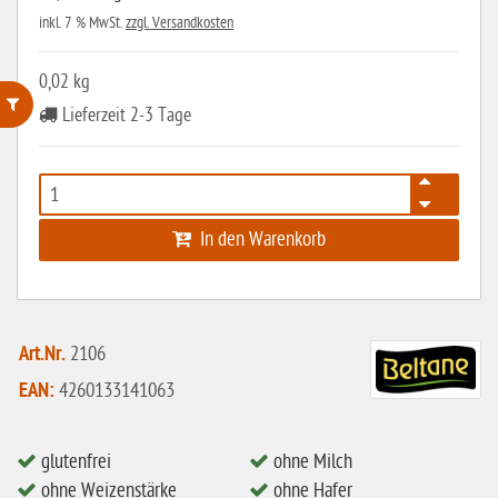
inkl. 7 % MwSt.
zzgl. Versandkosten
0,02 kg
Lieferzeit 2-3 Tage
ohne Weizenstärke
laktosefrei
ohne Hefe
In den Warenkorb
ohne Ei
ohne Soja
ohne Haselnüsse
Art.Nr.
2106
EAN:
4260133141063
Bio
vegan
glutenfrei
ohne Milch
ohne Erdnüsse
ohne Weizenstärke
ohne Hafer