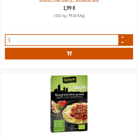
1,99 €
(
0,02 kg
/ 99,50 €/kg)
648