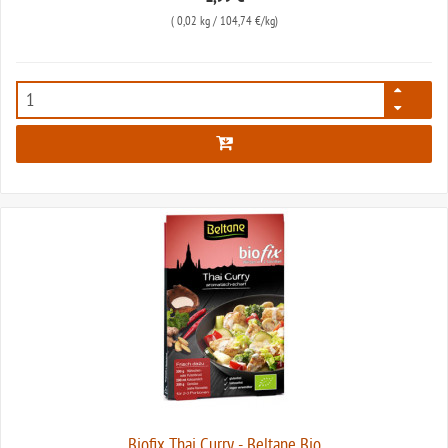
(
0,02 kg
/ 104,74 €/kg)
647
Biofix Thai Curry - Beltane Bio