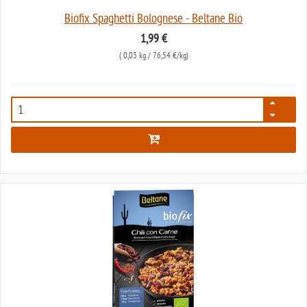
Biofix Spaghetti Bolognese - Beltane Bio
1,99 €
(
0,03 kg
/ 76,54 €/kg)
651