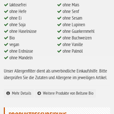
eiweißarm / PKU
laktosefrei
ohne Mais
ohne Hefe
ohne Senf
ohne Mandeln
ohne Ei
ohne Sesam
ohne Milch
ohne Soja
ohne Lupinen
ohne Hafer
ohne Haselnüsse
ohne Guarkernmehl
Bio
ohne Buchweizen
ohne Zuckerzusatz
vegan
ohne Vanille
ohne Reis
ohne Erdnüsse
ohne Palmöl
ohne Mandeln
ohne Mais
ohne Senf
Unser Allergenfilter dient als unverbindliche Einkaufshilfe. Bitte
ohne Sesam
überprüfen Sie die Zutaten und Allergene im jeweiligen Artikel.
ohne Lupinen
Mehr Details
Weitere Produkte von Beltane Bio
ohne Guarkernmehl
ohne Buchweizen
ohne Vanille