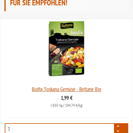
FÜR SIE EMPFOHLEN!
Biofix Toskana Gemüse - Beltane Bio
1,99 €
(
0,02 kg
/ 104,74 €/kg)
647