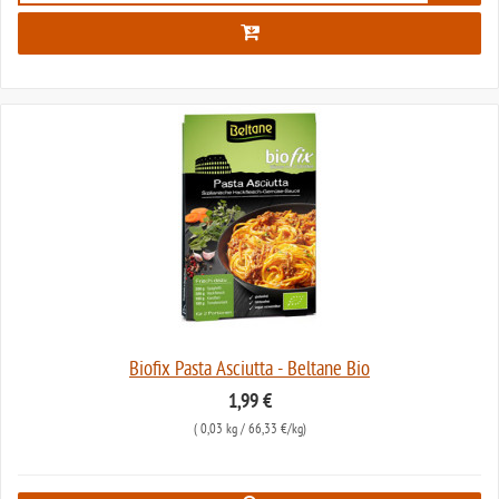
Biofix Pasta Asciutta - Beltane Bio
1,99 €
(
0,03 kg
/ 66,33 €/kg)