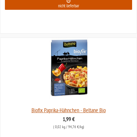
nicht lieferbar
Biofix Paprika-Hähnchen - Beltane Bio
1,99 €
(
0,02 kg
/ 94,76 €/kg)