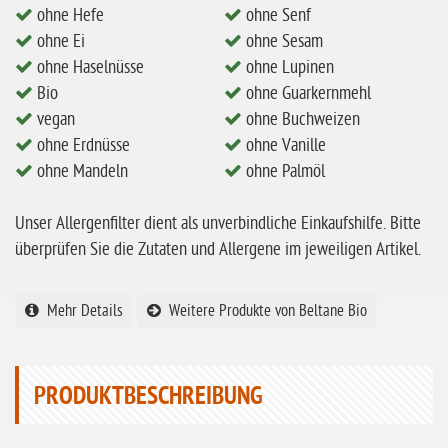
ohne Hefe
ohne Senf
ohne Erdnüsse
ohne Ei
ohne Sesam
eiweißarm / PKU
ohne Haselnüsse
ohne Lupinen
Bio
ohne Guarkernmehl
ohne Mandeln
vegan
ohne Buchweizen
ohne Milch
ohne Erdnüsse
ohne Vanille
ohne Hafer
ohne Mandeln
ohne Palmöl
ohne Zuckerzusatz
Unser Allergenfilter dient als unverbindliche Einkaufshilfe. Bitte
ohne Reis
überprüfen Sie die Zutaten und Allergene im jeweiligen Artikel.
ohne Mais
Mehr Details
Weitere Produkte von Beltane Bio
ohne Senf
ohne Sesam
ohne Lupinen
PRODUKTBESCHREIBUNG
ohne Guarkernmehl