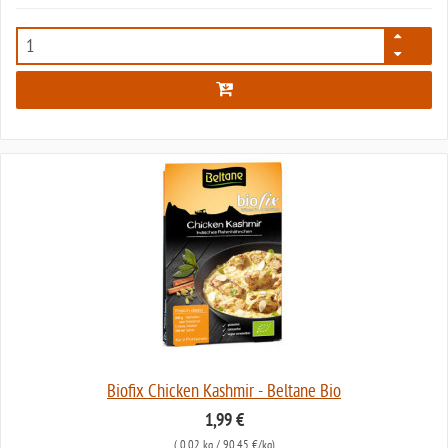
1619
Biofix Chicken Kashmir - Beltane Bio
1,99 €
(
0,02 kg
/ 90,45 €/kg)