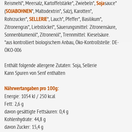
Reismehl*, Meersalz, Kartoffelstärke*, Zwiebeln*,
Soja
sauce*
(
SOJABOHNEN
*, Maltodextrin*, Salz), Karotten*,
Rohrzucker*,
SELLERIE
*, Lauch*, Pfeffer*, Basilikum*,
Zitronengras*, Liebstöckel*, Säuerungsmittel: Zitronensäure,
Sonnenblumenöl*, Zitronenöl*, Trennmittel: Kieselsäure.
*aus kontrolliert biologischem Anbau, Öko-Kontrollstelle: DE-
ÖKO-006
Enthält folgende allergene Zutaten: Soja, Sellerie
Kann Spuren von Senf enthalten
Nährwertangaben pro 100g:
Energie: 1054 kJ / 250 kcal
Fett: 2,6 g
davon gesättigte Fettsäuren: 0,4 g
Kohlenhydrate: 44,8 g
davon Zucker: 15,4 g