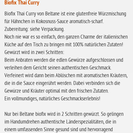
Biofix Thai Curry
ohne Buchweizen
Biofix Thai Curry von Beltane ist eine glutenfreie Würzmischung
ohne Vanille
für Hähnchen in Kokosnuss-Sauce aromatisch-scharf.
ohne Knoblauch
Zubereitung: siehe Verpackung.
ohne Sellerie
Noch nie war es so einfach, den ganzen Charme der italienischen
Küche auf den Tisch zu bringen mit 100% natürlichen Zutaten!
glutenfrei
Gewürzt wird in zwei Schritten:
ohne
Beim Anbraten werden die edlen Gewürze aufgeschlossen und
Sonnenblumen
verleihen dem Gericht seinen authentischen Geschmack.
ohne Palmöl
Verfeinert wird dann beim Ablöschen mit aromatischen Kräutern,
die in die Sauce eingerührt werden. Dabei verbinden sich die
Gewürze und Kräuter optimal mit den frischen Zutaten.
Ein vollmundiges, natürliches Geschmackserlebnis!
Nur bei Beltane biofix wird in 2 Schritten gewürzt. So gelingen
im Handumdrehen authentische Länderspezialitäten, die in
einem umfassenden Sinne gesund sind und hervorragend