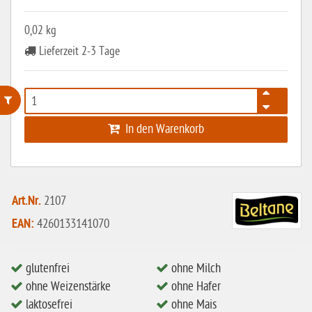
0,02 kg
Lieferzeit 2-3 Tage
In den Warenkorb
ohne Weizenstärke
laktosefrei
ohne Hefe
Art.Nr.
2107
ohne Ei
EAN:
4260133141070
ohne Soja
ohne Haselnüsse
glutenfrei
ohne Milch
Bio
ohne Weizenstärke
ohne Hafer
laktosefrei
ohne Mais
vegan