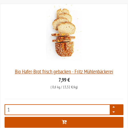
Bio Hafer-Brot frisch gebacken - Fritz Mühlenbäckerei
7,99 €
(
0,6 kg
/ 13,32 €/kg)
1134