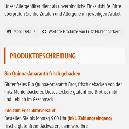
Unser Allergenfilter dient als unverbindliche Einkaufshilfe. Bitte
ohne Vanille
überprüfen Sie die Zutaten und Allergene im jeweiligen Artikel.
ohne Knoblauch
ohne Sellerie
Mehr Details
Weitere Produkte von Fritz Mühlenbäckerei
glutenfrei
ohne
PRODUKTBESCHREIBUNG
Sonnenblumen
ohne Palmöl
Bio Quinoa-Amaranth frisch gebacken
Glutenfreies Bio Quinoa-Amaranth Brot, frisch gebacken von der
Fritz Mühlenbäckerei. Dieses leckere glutenfreie Brot ist mild
und lieblich im Geschmack.
Info zum Frischbrotversand:
Bestellen Sie bis Montag 9.00 Uhr (
inkl. Zahlungseingang
)
frische glutenfreie Backwaren, dann wird Ihre