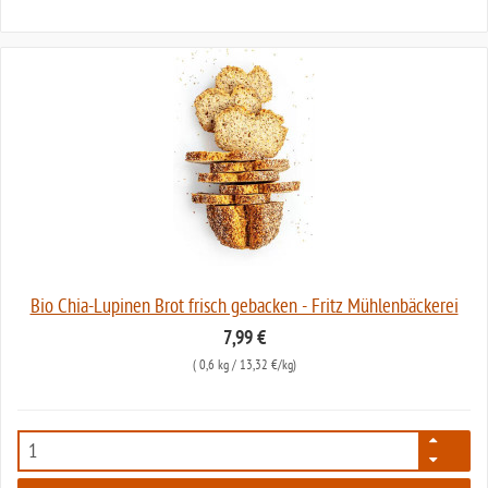
Bio Chia-Lupinen Brot frisch gebacken - Fritz Mühlenbäckerei
7,99 €
(
0,6 kg
/ 13,32 €/kg)
2748