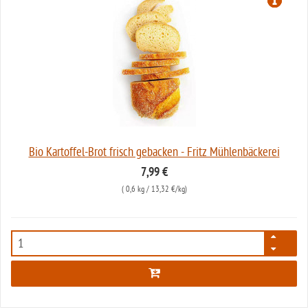
Bio Kartoffel-Brot frisch gebacken - Fritz Mühlenbäckerei
7,99 €
(
0,6 kg
/ 13,32 €/kg)
594