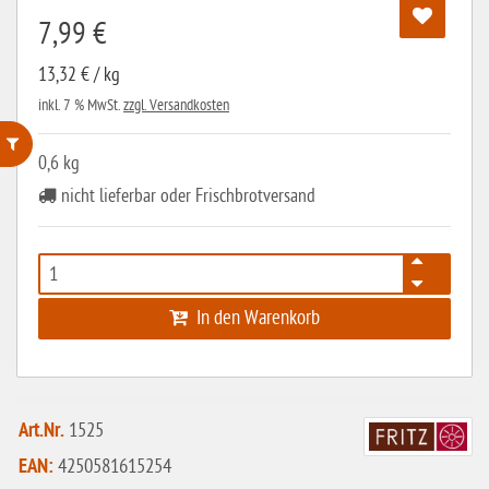
7,99 €
13,32 € / kg
inkl. 7 % MwSt.
zzgl. Versandkosten
0,6 kg
ohne Weizenstärke
nicht lieferbar oder Frischbrotversand
laktosefrei
ohne Hefe
ohne Ei
In den Warenkorb
ohne Soja
ohne Haselnüsse
Bio
Art.Nr.
1525
vegan
EAN:
4250581615254