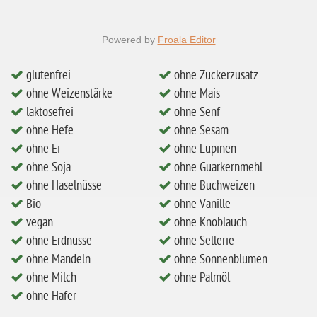
ohne Erdnüsse
eiweißarm / PKU
Powered by
Froala Editor
ohne Mandeln
glutenfrei
ohne Zuckerzusatz
ohne Milch
ohne Weizenstärke
ohne Mais
laktosefrei
ohne Senf
ohne Hafer
ohne Hefe
ohne Sesam
ohne Zuckerzusatz
ohne Ei
ohne Lupinen
ohne Reis
ohne Soja
ohne Guarkernmehl
ohne Haselnüsse
ohne Buchweizen
ohne Mais
Bio
ohne Vanille
ohne Senf
vegan
ohne Knoblauch
ohne Sesam
ohne Erdnüsse
ohne Sellerie
ohne Mandeln
ohne Sonnenblumen
ohne Lupinen
ohne Milch
ohne Palmöl
ohne Guarkernmehl
ohne Hafer
ohne Buchweizen