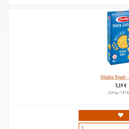
Ditalini Rigati -
3,19 €
(
0,4 kg
/ 7,97 €