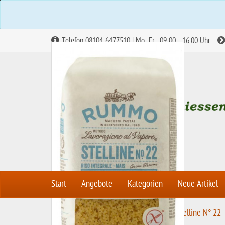
Telefon 08104-6477510 | Mo.-Fr.: 09:00 - 16:00 Uhr
Start
Angebote
Kategorien
Neue Artikel
S
Nudeln, Pasta & Gnocchi
Stelline N° 22