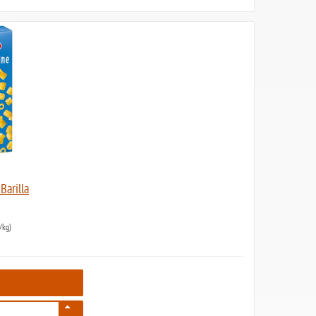
 Barilla
/kg)