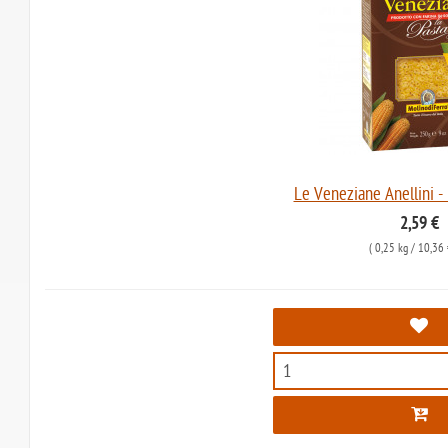
Le Veneziane Anellini - 
2,59 €
(
0,25 kg
/ 10,36 