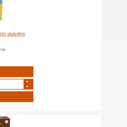
itz glutenfrei
/kg)
624