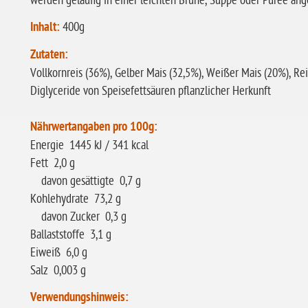
werden geläufig in einer leichten Brühe, Suppe oder Püree ange
Inhalt:
400g
Zutaten:
Vollkornreis (36%), Gelber Mais (32,5%), Weißer Mais (20%), Rei
Diglyceride von Speisefettsäuren pflanzlicher Herkunft
Nährwertangaben pro 100g:
Energie 1445 kJ / 341 kcal
Fett 2,0 g
davon gesättigte 0,7 g
Kohlehydrate 73,2 g
davon Zucker 0,3 g
Ballaststoffe 3,1 g
Eiweiß 6,0 g
Salz 0,003 g
Verwendungshinweis: