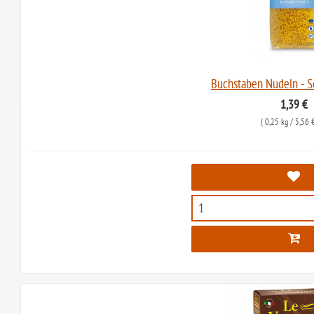
Buchstaben Nudeln - Se
1,39 €
(
0,25 kg
/ 5,56 €