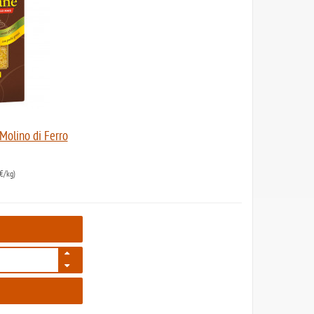
Molino di Ferro
€/kg)
628