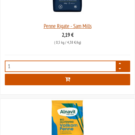
Penne Rigate - Sam Mills
2,19 €
(
0,5 kg
/ 4,38 €/kg)
1654