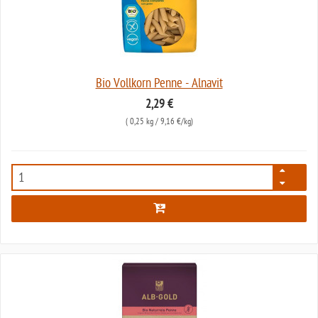
Bio Vollkorn Penne - Alnavit
2,29 €
(
0,25 kg
/ 9,16 €/kg)
3673