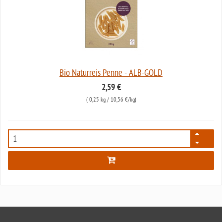
Bio Naturreis Penne - ALB-GOLD
2,59 €
(
0,25 kg
/ 10,36 €/kg)
6335