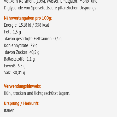
Vollkorn-Reismehl (10%), Wasser, Emulgator: Mono- und
Diglyceride von Speisefettsäure pflanzlichen Ursprungs
Nährwertangaben pro 100g:
Energie 1518 kJ / 358 kcal
Fett 1,5 g
davon gesättigte Fettsäuren 0,3 g
Kohlenhydrate 79 g
davon Zucker <0,5 g
Ballaststoffe 1,1 g
Eiweiß 6,5 g
Salz <0,01 g
Verwendungshinweis:
Kühl, trocken und lichtgeschützt lagern.
Ursprung / Herkunft:
Italien