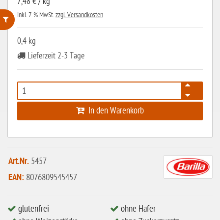
7,48 € / kg
inkl. 7 % MwSt.
zzgl. Versandkosten
ohne Weizenstärke
0,4 kg
Lieferzeit 2-3 Tage
laktosefrei
ohne Hefe
ohne Ei
In den Warenkorb
ohne Soja
ohne Haselnüsse
Bio
Art.Nr.
5457
vegan
EAN:
8076809545457
ohne Erdnüsse
eiweißarm / PKU
glutenfrei
ohne Hafer
ohne Mandeln