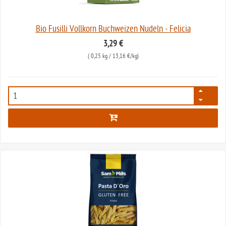
Bio Fusilli Vollkorn Buchweizen Nudeln - Felicia
3,29 €
(
0,25 kg
/ 13,16 €/kg)
1643