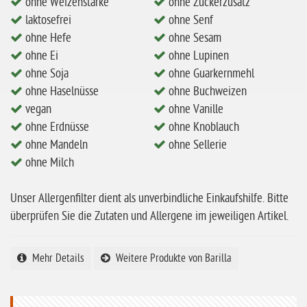
ohne Weizenstärke
ohne Zuckerzusatz
laktosefrei
ohne Senf
ohne Milch
ohne Hefe
ohne Sesam
ohne Hafer
ohne Ei
ohne Lupinen
ohne Zuckerzusatz
ohne Soja
ohne Guarkernmehl
ohne Haselnüsse
ohne Buchweizen
ohne Reis
vegan
ohne Vanille
ohne Mais
ohne Erdnüsse
ohne Knoblauch
ohne Senf
ohne Mandeln
ohne Sellerie
ohne Milch
ohne Sesam
ohne Lupinen
Unser Allergenfilter dient als unverbindliche Einkaufshilfe. Bitte
überprüfen Sie die Zutaten und Allergene im jeweiligen Artikel.
ohne Guarkernmehl
ohne Buchweizen
Mehr Details
Weitere Produkte von Barilla
ohne Vanille
ohne Knoblauch