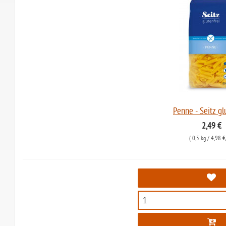
Penne - Seitz gl
2,49 €
(
0,5 kg
/ 4,98 €