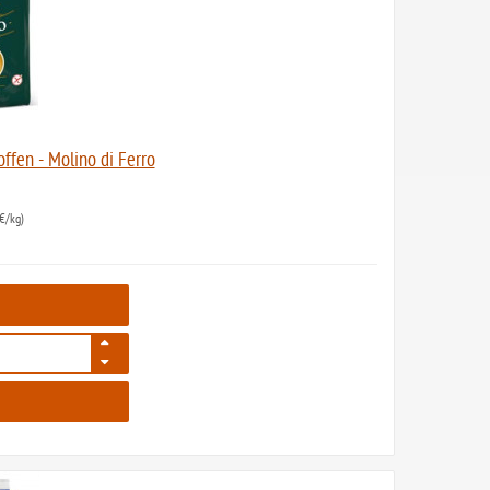
ffen - Molino di Ferro
€/kg)
2219