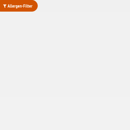
Allergen-Filter
ohne Weizenstärke
laktosefrei
ohne Hefe
ohne Ei
ohne Soja
ohne Haselnüsse
Bio
vegan
ohne Erdnüsse
eiweißarm / PKU
ohne Mandeln