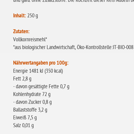
und ganz ohne Zusatzstoffe. Die Kochzeit dieser Reis Nudeln b
Inhalt:
250 g
Zutaten:
Vollkornreismehl*
*aus biologischer Landwirtschaft, Öko-Kontrollstelle:IT-BIO-008
Nährwertangaben pro 100g:
Energie 1481 kJ (350 kcal)
Fett 2,8 g
- davon gesättigte Fette 0,7 g
Kohlenhydrate 72 g
- davon Zucker 0,8 g
Ballaststoffe 3,2 g
Eiweiß 7,5 g
Salz 0,01 g