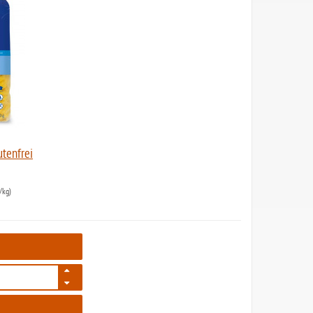
utenfrei
/kg)
5359