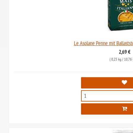
Le Asolane Penne mit Ballaststo
2,69 €
(
0,25 kg
/ 10,76 