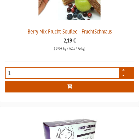
Berry Mix Frucht-Souflee - FruchtSchmaus
2,19 €
(
0,04 kg
/ 62,57 €/kg)
7488