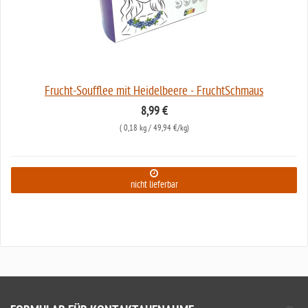
Frucht-Soufflee mit Heidelbeere - FruchtSchmaus
8,99 €
(
0,18 kg
/ 49,94 €/kg)
nicht lieferbar