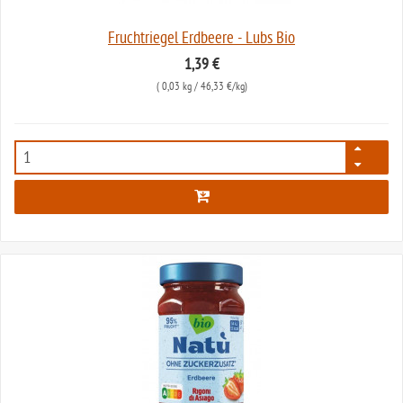
Fruchtriegel Erdbeere - Lubs Bio
1,39 €
(
0,03 kg
/ 46,33 €/kg)
2207