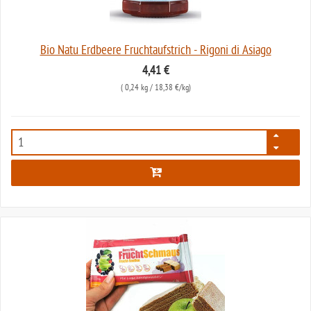
Bio Natu Erdbeere Fruchtaufstrich - Rigoni di Asiago
4,41 €
(
0,24 kg
/ 18,38 €/kg)
6869