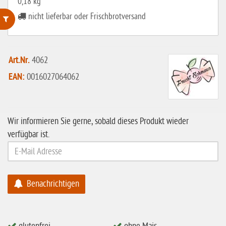
0,18 kg
nicht lieferbar oder Frischbrotversand
ohne Weizenstärke
laktosefrei
Art.Nr.
4062
EAN:
0016027064062
ohne Hefe
ohne Ei
ohne Soja
Wir informieren Sie gerne, sobald dieses Produkt wieder
ohne Haselnüsse
verfügbar ist.
Bio
vegan
Benachrichtigen
ohne Erdnüsse
eiweißarm / PKU
ohne Mandeln