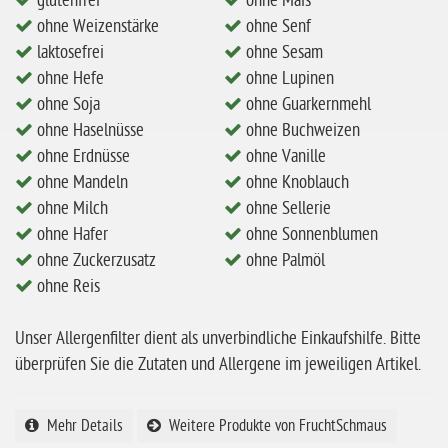
glutenfrei
ohne Mais
ohne Weizenstärke
ohne Senf
ohne Milch
laktosefrei
ohne Sesam
ohne Hafer
ohne Hefe
ohne Lupinen
ohne Zuckerzusatz
ohne Soja
ohne Guarkernmehl
ohne Haselnüsse
ohne Buchweizen
ohne Reis
ohne Erdnüsse
ohne Vanille
ohne Mais
ohne Mandeln
ohne Knoblauch
ohne Milch
ohne Sellerie
ohne Senf
ohne Hafer
ohne Sonnenblumen
ohne Sesam
ohne Zuckerzusatz
ohne Palmöl
ohne Lupinen
ohne Reis
ohne Guarkernmehl
Unser Allergenfilter dient als unverbindliche Einkaufshilfe. Bitte
ohne Buchweizen
überprüfen Sie die Zutaten und Allergene im jeweiligen Artikel.
ohne Vanille
ohne Knoblauch
Mehr Details
Weitere Produkte von FruchtSchmaus