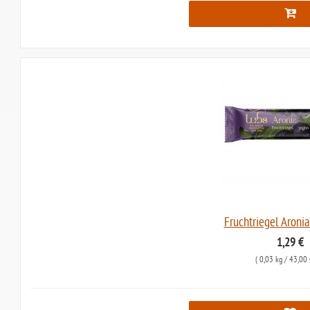
Fruchtriegel Aronia
1,29 €
(
0,03 kg
/ 43,00 