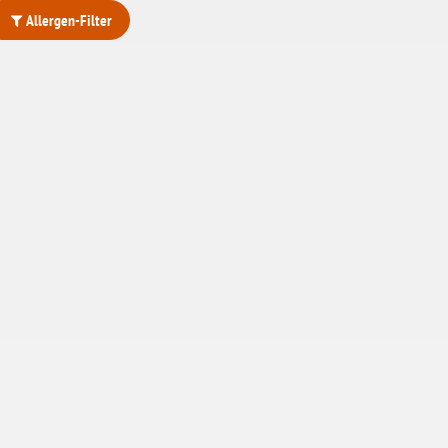
Allergen-Filter
ohne Weizenstärke
laktosefrei
ohne Hefe
ohne Ei
ohne Soja
ohne Haselnüsse
Bio
vegan
ohne Erdnüsse
eiweißarm / PKU
ohne Mandeln