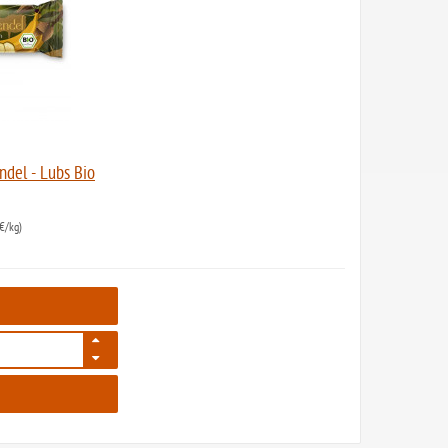
ndel - Lubs Bio
€/kg)
243