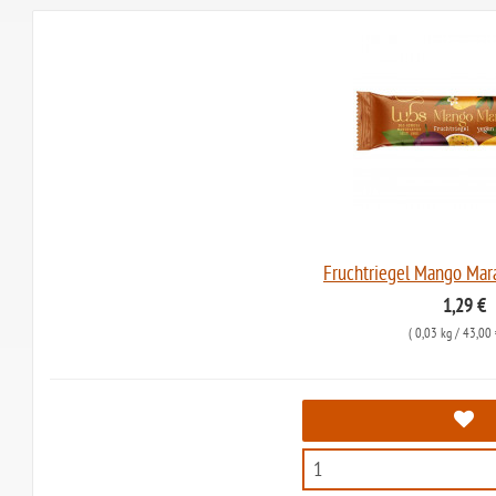
Fruchtriegel Mango Mara
1,29 €
(
0,03 kg
/ 43,00 