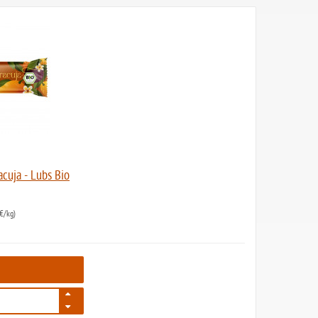
cuja - Lubs Bio
€/kg)
437