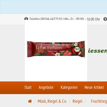
Telefon 08104-6477510 | Mo.-Fr.: 09:00 - 16:00 Uhr
Abbildung ähnlich
Start
Angebote
Kategorien
Neue Artikel
S
Müsli, Riegel & Co.
Riegel
Fruchtrieg