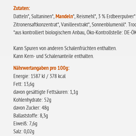
Zutaten:
Datteln*, Sultaninen*,
Mandeln
*, Reismehl*, 3 % Erdbeerpulver*
Zitronensaftkonzentrat*, Vanilleextrakt*, Sonnenblumenöl*. Tro
*aus kontrolliert biologischem Anbau, Öko-Kontrollstelle: DE-
Kann Spuren von anderen Schalenfrüchten enthalten.
Kann Kern- und Schalenanteile enthalten.
Nährwertangaben pro 100g:
Energie: 1587 kJ / 378 kcal
Fett: 13,6g
davon gesättigte Fettsäuren: 1,1g
Kohlenhydrate: 52g
davon Zucker: 48g
Ballaststoffe: 8,3g
Eiweiß: 7,6g
Salz: 0,02g