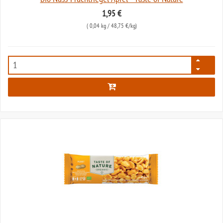
1,95 €
(
0,04 kg
/ 48,75 €/kg)
6946