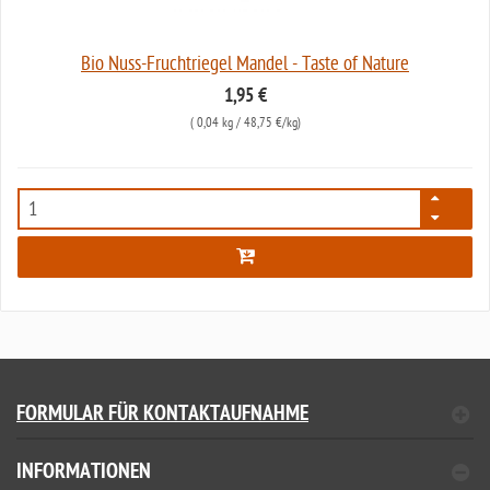
Bio Nuss-Fruchtriegel Mandel - Taste of Nature
1,95 €
(
0,04 kg
/ 48,75 €/kg)
6955
FORMULAR FÜR KONTAKTAUFNAHME
INFORMATIONEN