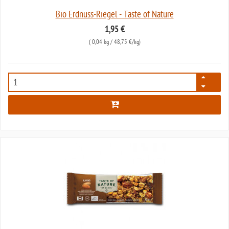
Bio Erdnuss-Riegel - Taste of Nature
1,95 €
(
0,04 kg
/ 48,75 €/kg)
6950