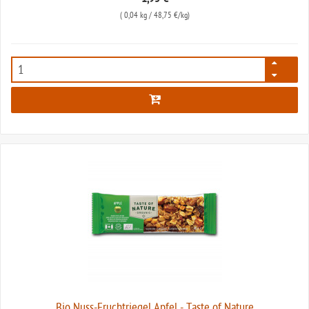
(
0,04 kg
/ 48,75 €/kg)
6943
Bio Nuss-Fruchtriegel Apfel - Taste of Nature