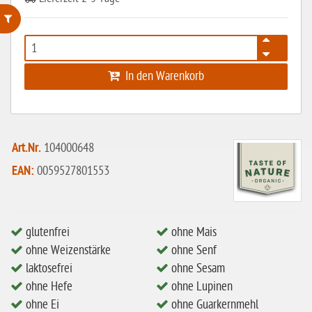
ohne Weizenstärke
laktosefrei
In den Warenkorb
ohne Hefe
ohne Ei
Art.Nr.
104000648
ohne Soja
EAN:
0059527801553
ohne Haselnüsse
Bio
vegan
glutenfrei
ohne Mais
ohne Erdnüsse
ohne Weizenstärke
ohne Senf
laktosefrei
ohne Sesam
eiweißarm / PKU
ohne Hefe
ohne Lupinen
ohne Mandeln
ohne Ei
ohne Guarkernmehl