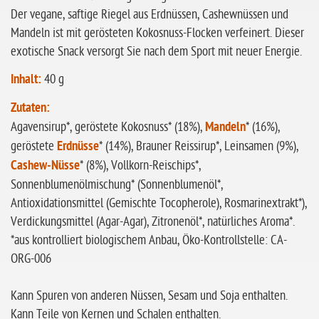
ohne Sellerie
Der vegane, saftige Riegel aus Erdnüssen, Cashewnüssen und
glutenfrei
Mandeln ist mit gerösteten Kokosnuss-Flocken verfeinert. Dieser
exotische Snack versorgt Sie nach dem Sport mit neuer Energie.
ohne
Sonnenblumen
Inhalt:
40 g
ohne Palmöl
Zutaten:
Agavensirup*, geröstete Kokosnuss* (18%),
Mandeln
* (16%),
geröstete
Erdnüsse
* (14%), Brauner Reissirup*, Leinsamen (9%),
Cashew-Nüsse
* (8%), Vollkorn-Reischips*,
Sonnenblumenölmischung* (Sonnenblumenöl*,
Antioxidationsmittel (Gemischte Tocopherole), Rosmarinextrakt*),
Verdickungsmittel (Agar-Agar), Zitronenöl*, natürliches Aroma*.
*aus kontrolliert biologischem Anbau, Öko-Kontrollstelle: CA-
ORG-006
Kann Spuren von anderen Nüssen, Sesam und Soja enthalten.
Kann Teile von Kernen und Schalen enthalten.