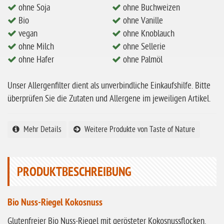
ohne Soja
ohne Buchweizen
ohne Milch
Bio
ohne Vanille
ohne Hafer
vegan
ohne Knoblauch
ohne Zuckerzusatz
ohne Milch
ohne Sellerie
ohne Hafer
ohne Palmöl
ohne Reis
ohne Mais
Unser Allergenfilter dient als unverbindliche Einkaufshilfe. Bitte
überprüfen Sie die Zutaten und Allergene im jeweiligen Artikel.
ohne Senf
ohne Sesam
Mehr Details
Weitere Produkte von Taste of Nature
ohne Lupinen
ohne Guarkernmehl
PRODUKTBESCHREIBUNG
ohne Buchweizen
ohne Vanille
Bio Nuss-Riegel Kokosnuss
ohne Knoblauch
Glutenfreier Bio Nuss-Riegel mit gerösteter Kokosnussflocken.