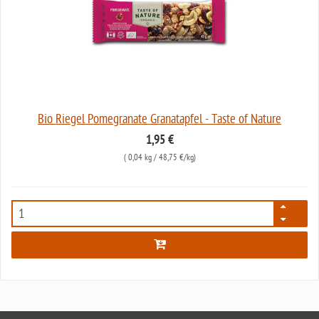
Bio Riegel Pomegranate Granatapfel - Taste of Nature
1,95 €
(
0,04 kg
/ 48,75 €/kg)
6952