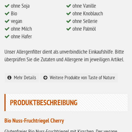
ohne Soja
ohne Vanille
ohne Milch
Bio
ohne Knoblauch
ohne Hafer
vegan
ohne Sellerie
ohne Milch
ohne Palmöl
ohne Zuckerzusatz
ohne Hafer
ohne Reis
Unser Allergenfilter dient als unverbindliche Einkaufshilfe. Bitte
ohne Mais
überprüfen Sie die Zutaten und Allergene im jeweiligen Artikel.
ohne Senf
ohne Sesam
Mehr Details
Weitere Produkte von Taste of Nature
ohne Lupinen
ohne Guarkernmehl
PRODUKTBESCHREIBUNG
ohne Buchweizen
ohne Vanille
Bio Nuss-Fruchtriegel Cherry
ohne Knoblauch
Glutenfreier Bio Nuss-Fruchtriegel mit Kirschen. Der vegane,