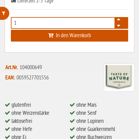
Lieferzeit 2-3 Tage
ohne Weizenstärke
In den Warenkorb
laktosefrei
ohne Hefe
ohne Ei
Art.Nr.
104000649
ohne Soja
EAN:
0059527701556
ohne Haselnüsse
Bio
vegan
glutenfrei
ohne Mais
ohne Weizenstärke
ohne Senf
ohne Erdnüsse
laktosefrei
ohne Lupinen
eiweißarm / PKU
ohne Hefe
ohne Guarkernmehl
ohne Ei
ohne Buchweizen
ohne Mandeln