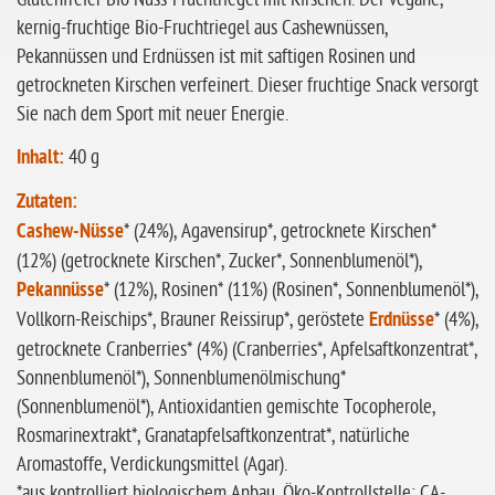
ohne Sellerie
kernig-fruchtige Bio-Fruchtriegel aus Cashewnüssen,
Pekannüssen und Erdnüssen ist mit saftigen Rosinen und
glutenfrei
getrockneten Kirschen verfeinert. Dieser fruchtige Snack versorgt
ohne
Sie nach dem Sport mit neuer Energie.
Sonnenblumen
Inhalt:
40 g
ohne Palmöl
Zutaten:
Cashew-Nüsse
* (24%), Agavensirup*, getrocknete Kirschen*
(12%) (getrocknete Kirschen*, Zucker*, Sonnenblumenöl*),
Pekannüsse
* (12%), Rosinen* (11%) (Rosinen*, Sonnenblumenöl*),
Vollkorn-Reischips*, Brauner Reissirup*, geröstete
Erdnüsse
* (4%),
getrocknete Cranberries* (4%) (Cranberries*, Apfelsaftkonzentrat*,
Sonnenblumenöl*), Sonnenblumenölmischung*
(Sonnenblumenöl*), Antioxidantien gemischte Tocopherole,
Rosmarinextrakt*, Granatapfelsaftkonzentrat*, natürliche
Aromastoffe, Verdickungsmittel (Agar).
*aus kontrolliert biologischem Anbau, Öko-Kontrollstelle: CA-