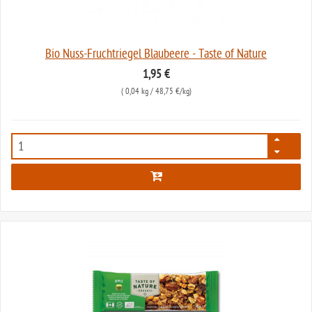
Bio Nuss-Fruchtriegel Blaubeere - Taste of Nature
1,95 €
(
0,04 kg
/ 48,75 €/kg)
6944