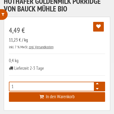
HOTHAFER GOLDENMILK PORRIDGE
VON BAUCK MÜHLE BIO
ohne Weizenstärke
4,49 €
laktosefrei
11,23 € / kg
ohne Hefe
inkl. 7 % MwSt.
zzgl. Versandkosten
ohne Ei
0,4 kg
ohne Soja
Lieferzeit 2-3 Tage
ohne Haselnüsse
Bio
vegan
In den Warenkorb
ohne Erdnüsse
eiweißarm / PKU