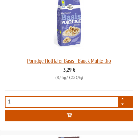
Porridge HotHafer Basis - Bauck Mühle Bio
3,29 €
(
0,4 kg
/ 8,23 €/kg)
2993