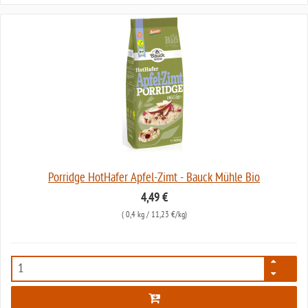
Porridge HotHafer Apfel-Zimt - Bauck Mühle Bio
4,49 €
(
0,4 kg
/ 11,23 €/kg)
2995