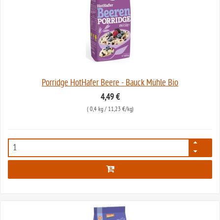
Porridge HotHafer Beere - Bauck Mühle Bio
4,49 €
(
0,4 kg
/ 11,23 €/kg)
2992