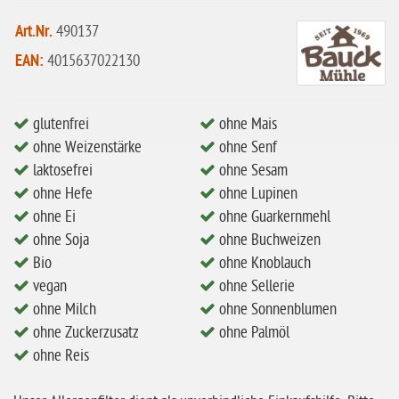
ohne Mandeln
Art.Nr.
490137
ohne Milch
EAN:
4015637022130
ohne Hafer
ohne Zuckerzusatz
glutenfrei
ohne Mais
ohne Reis
ohne Weizenstärke
ohne Senf
laktosefrei
ohne Sesam
ohne Mais
ohne Hefe
ohne Lupinen
ohne Senf
ohne Ei
ohne Guarkernmehl
ohne Sesam
ohne Soja
ohne Buchweizen
Bio
ohne Knoblauch
ohne Lupinen
vegan
ohne Sellerie
ohne Guarkernmehl
ohne Milch
ohne Sonnenblumen
ohne Buchweizen
ohne Zuckerzusatz
ohne Palmöl
ohne Reis
ohne Vanille
ohne Knoblauch