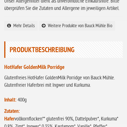
Unser Allergenfilter dient als unverbindliche Einkaufshilfe. Bitte
überprüfen Sie die Zutaten und Allergene im jeweiligen Artikel.
ohne Sellerie
glutenfrei
Mehr Details
Weitere Produkte von Bauck Mühle Bio
ohne
Sonnenblumen
ohne Palmöl
PRODUKTBESCHREIBUNG
HotHafer GoldenMilk Porridge
Glutenfreies HotHafer GoldenMilk Porridge von Bauck Mühle.
Glutenfreier Haferbrei mit Ingwer und Kurkuma.
Inhalt:
400g
Zutaten:
Hafer
vollkornflocken** glutenfrei 90%, Dattelpulver*, Kurkuma*
0,8%, Zimt*, Ingwer* 0,35%, Kardamom*, Vanille*, Pfeffer*