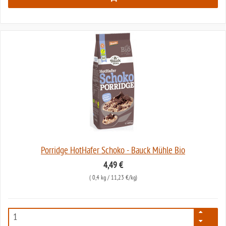
Porridge HotHafer Schoko - Bauck Mühle Bio
4,49 €
(
0,4 kg
/ 11,23 €/kg)
2994