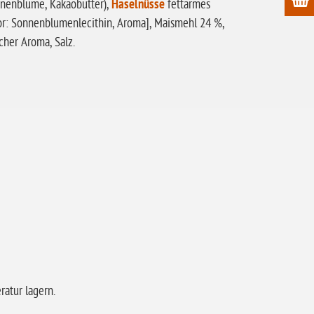
nnenblume, Kakaobutter),
Haselnüsse
fettarmes
r: Sonnenblumenlecithin, Aroma], Maismehl 24 %,
icher Aroma, Salz.
atur lagern.