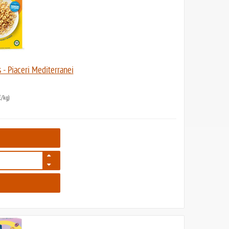
 - Piaceri Mediterranei
/kg)
7807