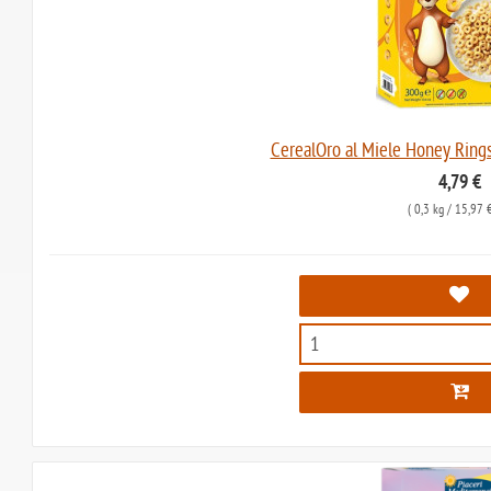
CerealOro al Miele Honey Rings
4,79 €
(
0,3 kg
/ 15,97 €