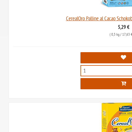
CerealOro Palline al Cacao Schokobä
5,29 €
(
0,3 kg
/ 17,63 €