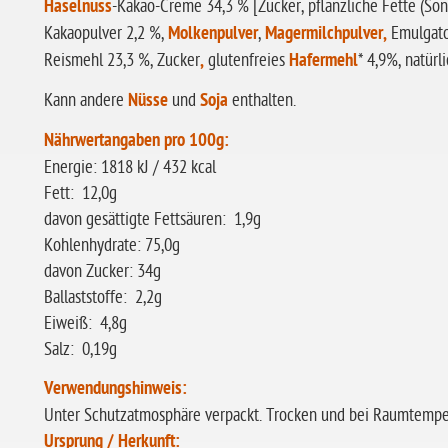
Haselnuss
-Kakao-Creme 34,3 % [Zucker, pflanzliche Fette (So
Kakaopulver 2,2 %,
Molkenpulver
,
Magermilchpulver,
Emulgato
Reismehl 23,3 %, Zucker
,
glutenfreies
Hafermehl
* 4,9%, natürl
Kann andere
Nüsse
und
Soja
enthalten.
Nährwertangaben pro 100g:
Energie: 1818 kJ / 432 kcal
Fett: 12,0g
davon gesättigte Fettsäuren: 1,9g
Kohlenhydrate: 75,0g
davon Zucker: 34g
Ballaststoffe: 2,2g
Eiweiß: 4,8g
Salz: 0,19g
Verwendungshinweis:
Unter Schutzatmosphäre verpackt. Trocken und bei Raumtemper
Ursprung / Herkunft: