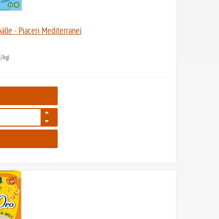
lle - Piaceri Mediterranei
/kg)
7805