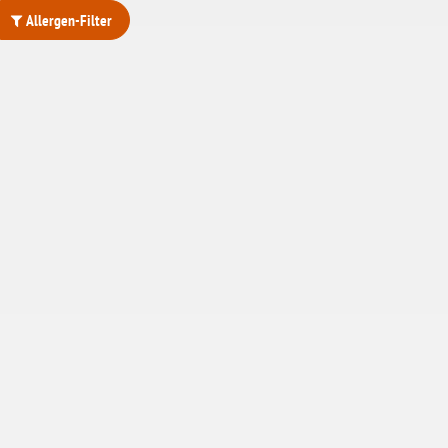
Allergen-Filter
ohne Weizenstärke
laktosefrei
ohne Hefe
ohne Ei
ohne Soja
ohne Haselnüsse
Bio
vegan
ohne Erdnüsse
eiweißarm / PKU
ohne Mandeln