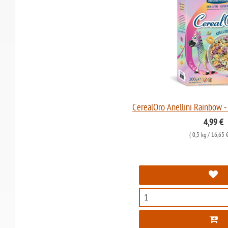
CerealOro Anellini Rainbow -
4,99 €
(
0,3 kg
/ 16,63 €