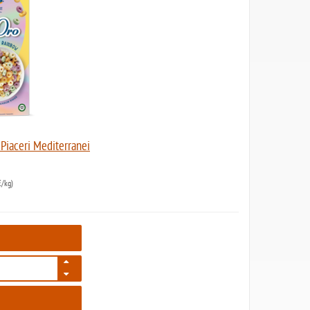
 Piaceri Mediterranei
/kg)
7812