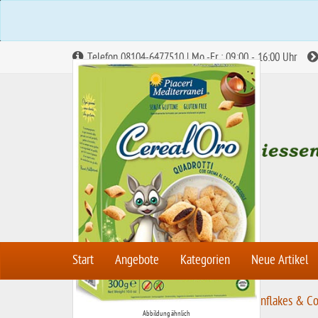
Telefon 08104-6477510 | Mo.-Fr.: 09:00 - 16:00 Uhr
Start
Angebote
Kategorien
Neue Artikel
S
Müsli, Riegel & Co.
Müsli, Cornflakes & Co
Abbildung ähnlich