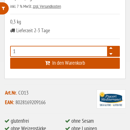
inkl. 7 % MwSt.
zzgl. Versandkosten
ohne Weizenstärke
0,3 kg
Lieferzeit 2-3 Tage
laktosefrei
ohne Hefe
ohne Ei
ohne Soja
In den Warenkorb
ohne Haselnüsse
Bio
Art.Nr.
CO13
vegan
EAN:
8028169209166
ohne Erdnüsse
eiweißarm / PKU
glutenfrei
ohne Sesam
ohne Mandeln
ohne Weizenstärke
ohne Lupinen