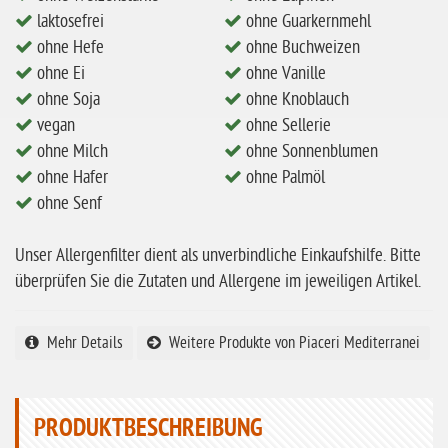
ohne Milch
laktosefrei
ohne Guarkernmehl
ohne Hefe
ohne Buchweizen
ohne Hafer
ohne Ei
ohne Vanille
ohne Zuckerzusatz
ohne Soja
ohne Knoblauch
vegan
ohne Sellerie
ohne Reis
ohne Milch
ohne Sonnenblumen
ohne Mais
ohne Hafer
ohne Palmöl
ohne Senf
ohne Senf
ohne Sesam
Unser Allergenfilter dient als unverbindliche Einkaufshilfe. Bitte
ohne Lupinen
überprüfen Sie die Zutaten und Allergene im jeweiligen Artikel.
ohne Guarkernmehl
Mehr Details
Weitere Produkte von Piaceri Mediterranei
ohne Buchweizen
ohne Vanille
ohne Knoblauch
PRODUKTBESCHREIBUNG