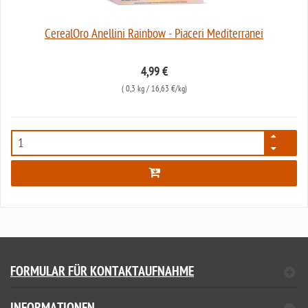
CerealOro Anellini Rainbow - Piaceri Mediterranei
4,99 €
(
0,3 kg
/ 16,63 €/kg)
7812
FORMULAR FÜR KONTAKTAUFNAHME