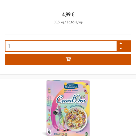
4,99 €
(
0,3 kg
/ 16,63 €/kg)
7808