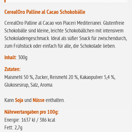
ohne Sellerie
CerealOro Palline al Cacao Schokobälle
glutenfrei
ohne
CerealOro Palline al Cacao von Piaceri Mediterranei. Glutenfreie
Sonnenblumen
Schokobälle sind kleine, leichte Schokobällchen mit intensivem
Schokoladengeschmack. Ideal als süßer Snack für zwischendurch,
ohne Palmöl
zum Frühstück oder einfach für alle, die Schokolade lieben.
Inhalt
: 300g
Zutaten:
Maismehl 50 %, Zucker, Reismehl 20 %, Kakaopulver 5,4 %,
Glukosesirup, Salz, Aroma.
Kann
Soja
und
Nüsse
enthalten.
Nährwertangaben pro 100g:
Energie: 1637 kJ / 386 kcal
Fett: 2,7g