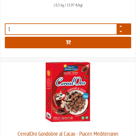
(
0,3 kg
/ 15,97 €/kg)
7807
CerealOro Gondoline al Cacao - Piaceri Mediterranei