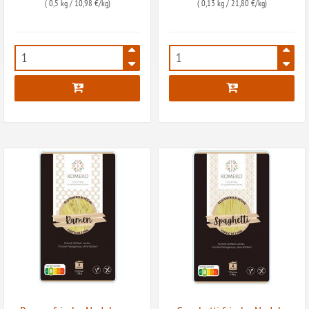
(
0,5 kg
/ 10,98 €/kg)
(
0,13 kg
/ 21,80 €/kg)
2636
5792