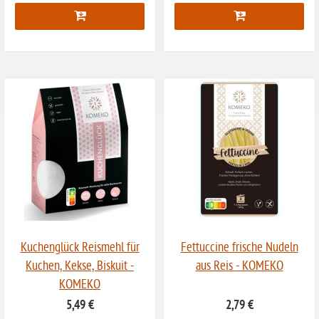
ohne Vanille
ohne Knoblauch
ohne Sellerie
glutenfrei
ohne
Sonnenblumen
ohne Palmöl
Kuchenglück Reismehl für
Fettuccine frische Nudeln
Kuchen, Kekse, Biskuit -
aus Reis - KOMEKO
KOMEKO
5,49 €
2,79 €