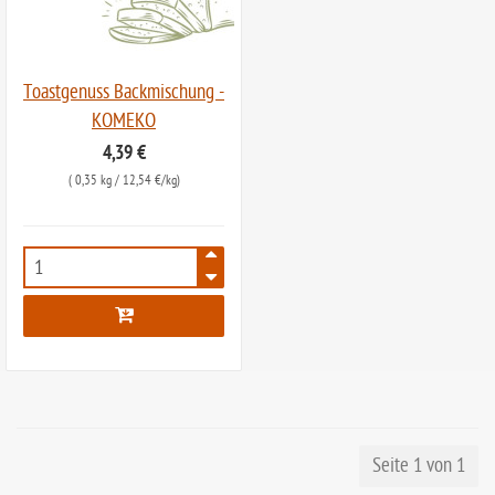
Toastgenuss Backmischung -
KOMEKO
4,39 €
(
0,35 kg
/ 12,54 €/kg)
6600
Seite 1 von 1