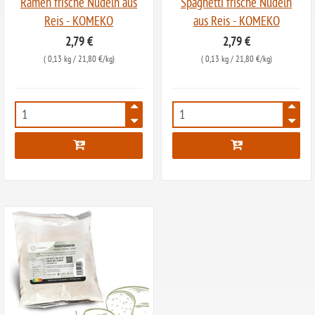
Ramen frische Nudeln aus
Spaghetti frische Nudeln
Reis - KOMEKO
aus Reis - KOMEKO
2,79 €
2,79 €
(
0,13 kg
/ 21,80 €/kg)
(
0,13 kg
/ 21,80 €/kg)
6118
6119