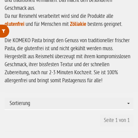
und traditionell vermahlen. Das macht den besonderen
Geschmack aus.
Da nur Reismehl verarbeitet wird sind die Produkte alle
glutenfrei
und für Menschen mit
Zöliakie
bestens geeignet.
Die KOMEKO Pasta bringt den Genuss von traditioneller frischer
ohne Weizenstärke
Pasta, die glutenfrei ist und nicht gekühlt werden muss.
laktosefrei
Hergestellt aus Reismehl überzeugt mit ihrem kompromisslosen
Geschmack, ihrer bissfesten Textur und der schnellen
ohne Hefe
Zubereitung, nach nur 2-3 Minuten Kochzeit. Sie ist 100%
ohne Ei
allergenfrei und bringt somit Pastagenuss für alle!
ohne Soja
ohne Haselnüsse
Sortierung
Bio
Seite 1 von 1
vegan
ohne Erdnüsse