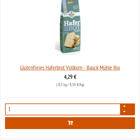
Glutenfreies Haferbrot Vollkorn - Bauck Mühle Bio
4,29 €
(
0,5 kg
/ 8,58 €/kg)
2308