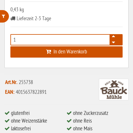
0,43 kg
Lieferzeit 2-3 Tage
ohne Weizenstärke
laktosefrei
ohne Hefe
In den Warenkorb
ohne Ei
ohne Soja
Art.Nr.
255738
ohne Haselnüsse
EAN:
4015637822891
Bio
vegan
glutenfrei
ohne Zuckerzusatz
ohne Erdnüsse
ohne Weizenstärke
ohne Reis
eiweißarm / PKU
laktosefrei
ohne Mais