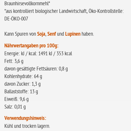
Braunhirsevollkornmehl*
*aus kontrolliert biologischer Landwirtschaft, Öko-Kontrollstelle:
DE-ÖKO-007
Kann Spuren von
Soja
,
Senf
und
Lupinen
haben.
Nährwertangaben pro 100g:
Energie: kJ / kcal: 1491 kJ / 353 kcal
Fett: 3,6 g
davon gesättigte Fettsäuren: 0,8 g
Kohlenhydrate: 64 g
davon Zucker: 1,3 g
Ballaststoffe: 13 g
Eiweiß: 9,6 g
Salz: 0,01 g
Verwendungshinweis:
Kühl und trocken lagern.