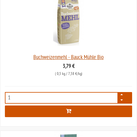
Buchweizenmehl - Bauck Mühle Bio
3,79 €
(
0,5 kg
/ 7,58 €/kg)
106