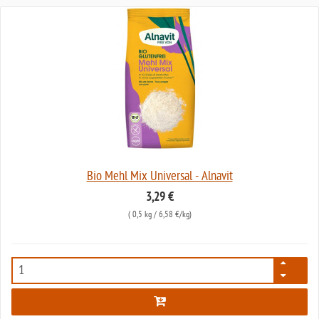
Bio Mehl Mix Universal - Alnavit
3,29 €
(
0,5 kg
/ 6,58 €/kg)
5771