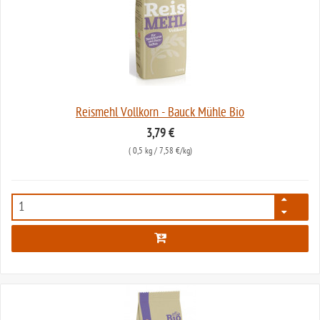
Reismehl Vollkorn - Bauck Mühle Bio
3,79 €
(
0,5 kg
/ 7,58 €/kg)
105