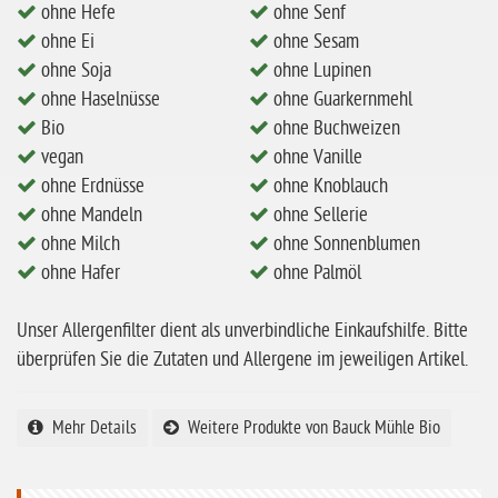
ohne Mandeln
ohne Hefe
ohne Senf
ohne Ei
ohne Sesam
ohne Milch
ohne Soja
ohne Lupinen
ohne Hafer
ohne Haselnüsse
ohne Guarkernmehl
Bio
ohne Buchweizen
ohne Zuckerzusatz
vegan
ohne Vanille
ohne Reis
ohne Erdnüsse
ohne Knoblauch
ohne Mais
ohne Mandeln
ohne Sellerie
ohne Milch
ohne Sonnenblumen
ohne Senf
ohne Hafer
ohne Palmöl
ohne Sesam
Unser Allergenfilter dient als unverbindliche Einkaufshilfe. Bitte
ohne Lupinen
überprüfen Sie die Zutaten und Allergene im jeweiligen Artikel.
ohne Guarkernmehl
ohne Buchweizen
Mehr Details
Weitere Produkte von Bauck Mühle Bio
ohne Vanille
ohne Knoblauch