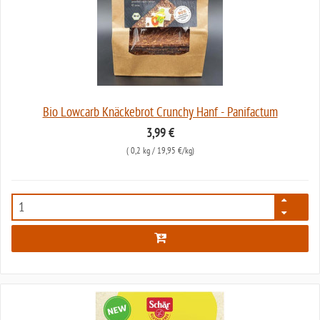
Bio Lowcarb Knäckebrot Crunchy Hanf - Panifactum
3,99 €
(
0,2 kg
/ 19,95 €/kg)
5679