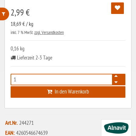
2,99 €
18,69 € / kg
ohne Weizenstärke
inkl. 7 % MwSt.
zzgl. Versandkosten
laktosefrei
ohne Hefe
0,16 kg
Lieferzeit 2-3 Tage
ohne Ei
ohne Soja
ohne Haselnüsse
In den Warenkorb
Bio
vegan
ohne Erdnüsse
Art.Nr.
244271
eiweißarm / PKU
EAN:
4260546674639