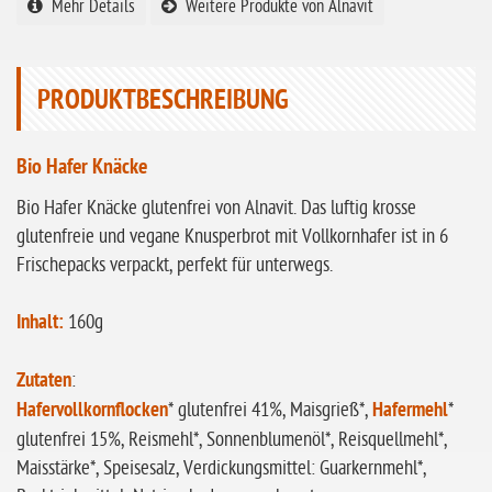
Mehr Details
Weitere Produkte von Alnavit
ohne Sellerie
glutenfrei
PRODUKTBESCHREIBUNG
ohne
Sonnenblumen
Bio Hafer Knäcke
ohne Palmöl
Bio Hafer Knäcke glutenfrei von Alnavit. Das luftig krosse
glutenfreie und vegane Knusperbrot mit Vollkornhafer ist in 6
Frischepacks verpackt, perfekt für unterwegs.
Inhalt:
160g
Zutaten
:
Hafervollkornflocken
* glutenfrei 41%, Maisgrieß*,
Hafermehl
*
glutenfrei 15%, Reismehl*, Sonnenblumenöl*, Reisquellmehl*,
Maisstärke*, Speisesalz, Verdickungsmittel: Guarkernmehl*,