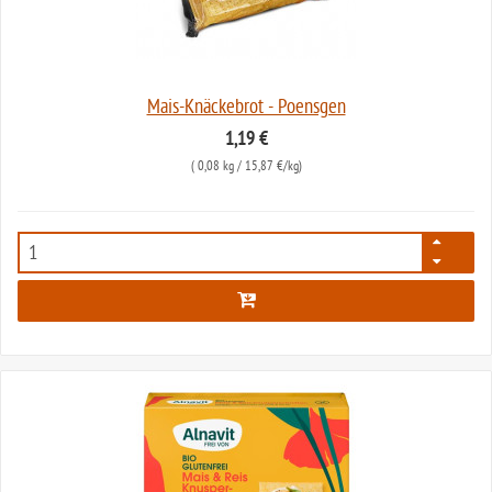
Mais-Knäckebrot - Poensgen
1,19 €
(
0,08 kg
/ 15,87 €/kg)
1433