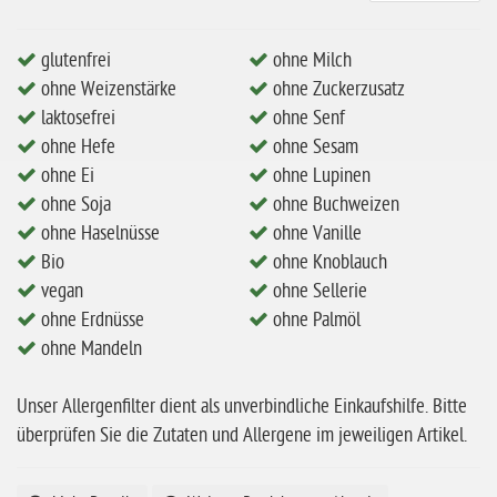
ohne Mandeln
ohne Milch
glutenfrei
ohne Milch
ohne Hafer
ohne Weizenstärke
ohne Zuckerzusatz
laktosefrei
ohne Senf
ohne Zuckerzusatz
ohne Hefe
ohne Sesam
ohne Reis
ohne Ei
ohne Lupinen
ohne Mais
ohne Soja
ohne Buchweizen
ohne Haselnüsse
ohne Vanille
ohne Senf
Bio
ohne Knoblauch
ohne Sesam
vegan
ohne Sellerie
ohne Erdnüsse
ohne Palmöl
ohne Lupinen
ohne Mandeln
ohne Guarkernmehl
ohne Buchweizen
Unser Allergenfilter dient als unverbindliche Einkaufshilfe. Bitte
überprüfen Sie die Zutaten und Allergene im jeweiligen Artikel.
ohne Vanille
ohne Knoblauch