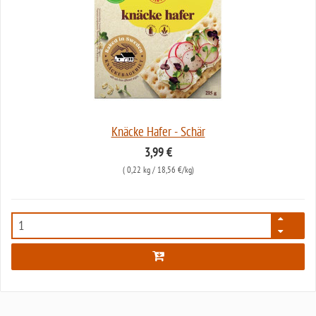
Knäcke Hafer - Schär
3,99 €
(
0,22 kg
/ 18,56 €/kg)
7460