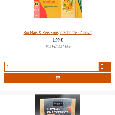
Bio Mais & Reis Knusperschnitte - Alnavit
1,99 €
(
0,15 kg
/ 13,27 €/kg)
5678