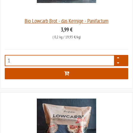
Bio Lowcarb Brot - das Kernige - Panifactum
3,99 €
(
0,2 kg
/ 19,95 €/kg)
5688