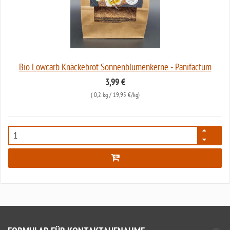
Bio Lowcarb Knäckebrot Sonnenblumenkerne - Panifactum
3,99 €
(
0,2 kg
/ 19,95 €/kg)
5692