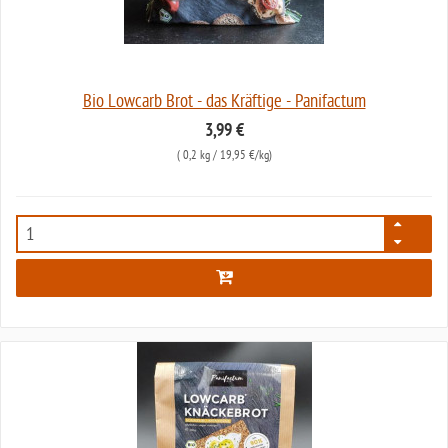
Bio Lowcarb Brot - das Kräftige - Panifactum
3,99 €
(
0,2 kg
/ 19,95 €/kg)
5689