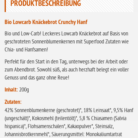
PRODUKTBESCHREIBUNG
ohne Sellerie
glutenfrei
Bio Lowcarb Knäckebrot Crunchy Hanf
ohne
Sonnenblumen
Bio und Low-Carb! Leckeres Lowcarb Knäckebrot auf Basis von
geschroteten Sonnenblumenkernen mit Superfood Zutaten wie
ohne Palmöl
Chia- und Hanfsamen!
Perfekt für den Start in den Tag, unterwegs bei der Arbeit oder
zum Abendbrot. Sowohl süß, als auch herzhaft belegt ein voller
Genuss und das ganz ohne Reue!
Inhalt:
200g
Zutaten:
42% Sonnenblumenkerne (geschrotet)*, 18% Leinsaat*, 9,5% Hanf
(ungeschält)*, Kokosmehl (teilentölt)*, 5,8 % Chiasamen (Salvia
hispanica)*, Flohsamenschalen*, Kakaopulver*, Steinsalz,
Johannisbrotkernmehl*, Säuerungsmittel: Monokaliumtartrat