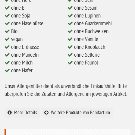
ohne Hefe
ohne Senf
ohne Ei
ohne Sesam
ohne Milch
ohne Soja
ohne Lupinen
ohne Hafer
ohne Haselnüsse
ohne Guarkernmehl
ohne Zuckerzusatz
Bio
ohne Buchweizen
vegan
ohne Vanille
ohne Reis
ohne Erdnüsse
ohne Knoblauch
ohne Mais
ohne Mandeln
ohne Sellerie
ohne Milch
ohne Palmöl
ohne Senf
ohne Hafer
ohne Sesam
ohne Lupinen
Unser Allergenfilter dient als unverbindliche Einkaufshilfe. Bitte
überprüfen Sie die Zutaten und Allergene im jeweiligen Artikel.
ohne Guarkernmehl
ohne Buchweizen
Mehr Details
Weitere Produkte von Panifactum
ohne Vanille
ohne Knoblauch