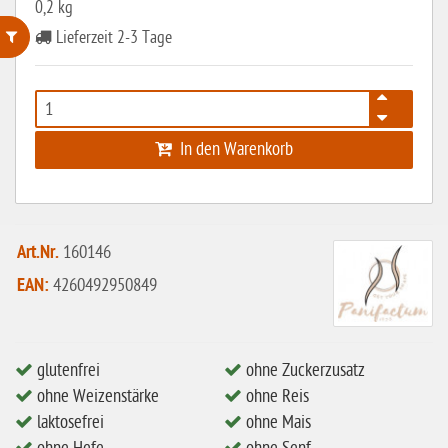
0,2 kg
Lieferzeit 2-3 Tage
ohne Weizenstärke
laktosefrei
In den Warenkorb
ohne Hefe
ohne Ei
ohne Soja
Art.Nr.
160146
ohne Haselnüsse
EAN:
4260492950849
Bio
vegan
ohne Erdnüsse
glutenfrei
ohne Zuckerzusatz
ohne Weizenstärke
ohne Reis
eiweißarm / PKU
laktosefrei
ohne Mais
ohne Mandeln