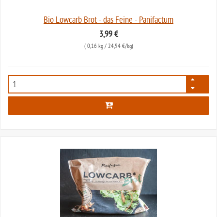
Bio Lowcarb Brot - das Feine - Panifactum
3,99 €
(
0,16 kg
/ 24,94 €/kg)
5687