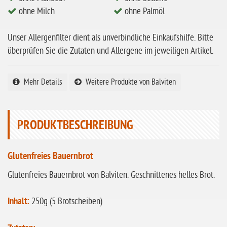
ohne Hafer
ohne Milch
ohne Palmöl
ohne Zuckerzusatz
Unser Allergenfilter dient als unverbindliche Einkaufshilfe. Bitte
ohne Reis
überprüfen Sie die Zutaten und Allergene im jeweiligen Artikel.
ohne Mais
ohne Senf
Mehr Details
Weitere Produkte von Balviten
ohne Sesam
ohne Lupinen
PRODUKTBESCHREIBUNG
ohne Guarkernmehl
ohne Buchweizen
Glutenfreies Bauernbrot
ohne Vanille
Glutenfreies Bauernbrot von Balviten. Geschnittenes helles Brot.
ohne Knoblauch
Inhalt:
250g (5 Brotscheiben)
ohne Sellerie