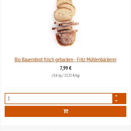
Bio Bauernbrot frisch gebacken - Fritz Mühlenbäckerei
7,99 €
(
0,6 kg
/ 13,32 €/kg)
1771