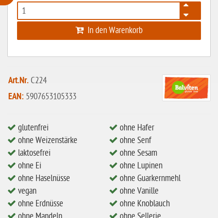
ohne Weizenstärke
In den Warenkorb
laktosefrei
ohne Hefe
ohne Ei
Art.Nr.
C224
ohne Soja
EAN:
5907653105333
ohne Haselnüsse
Bio
glutenfrei
ohne Hafer
vegan
ohne Weizenstärke
ohne Senf
laktosefrei
ohne Sesam
ohne Erdnüsse
ohne Ei
ohne Lupinen
eiweißarm / PKU
ohne Haselnüsse
ohne Guarkernmehl
vegan
ohne Vanille
ohne Mandeln
ohne Erdnüsse
ohne Knoblauch
ohne Milch
ohne Mandeln
ohne Sellerie