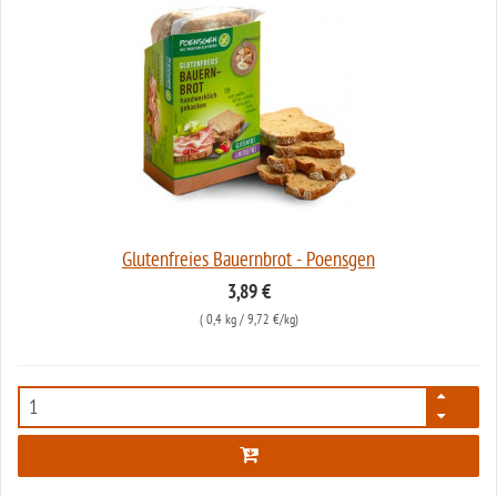
Glutenfreies Bauernbrot - Poensgen
3,89 €
(
0,4 kg
/ 9,72 €/kg)
4856