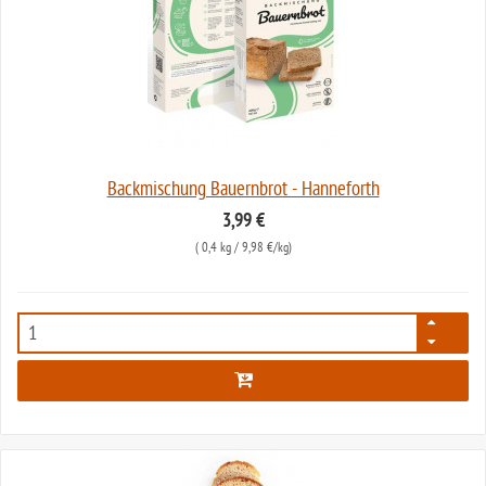
Backmischung Bauernbrot - Hanneforth
3,99 €
(
0,4 kg
/ 9,98 €/kg)
484