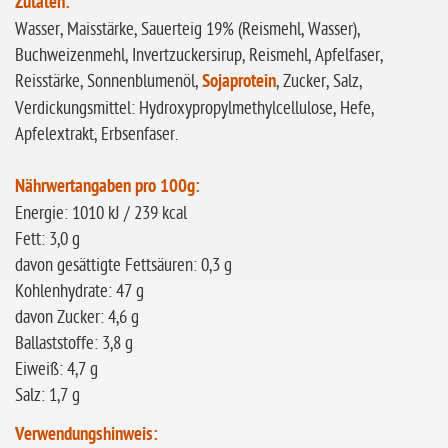
glutenfrei
Zutaten:
Wasser, Maisstärke, Sauerteig 19% (Reismehl, Wasser),
ohne
Buchweizenmehl, Invertzuckersirup, Reismehl, Apfelfaser,
Sonnenblumen
Reisstärke, Sonnenblumenöl,
Sojaprotein
, Zucker, Salz,
ohne Palmöl
Verdickungsmittel: Hydroxypropylmethylcellulose, Hefe,
Apfelextrakt, Erbsenfaser.
Nährwertangaben pro 100g:
Energie: 1010 kJ / 239 kcal
Fett: 3,0 g
davon gesättigte Fettsäuren: 0,3 g
Kohlenhydrate: 47 g
davon Zucker: 4,6 g
Ballaststoffe: 3,8 g
Eiweiß: 4,7 g
Salz: 1,7 g
Verwendungshinweis: