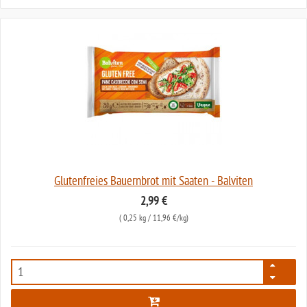
Glutenfreies Bauernbrot mit Saaten - Balviten
2,99 €
(
0,25 kg
/ 11,96 €/kg)
5635