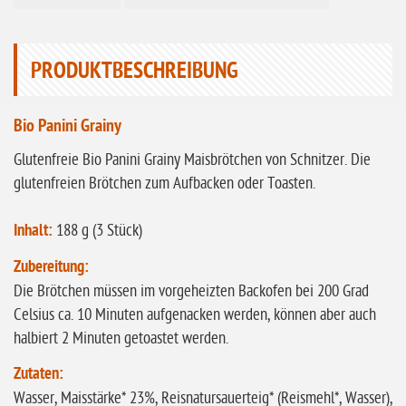
ohne Knoblauch
ohne Sellerie
PRODUKTBESCHREIBUNG
glutenfrei
ohne
Bio Panini Grainy
Sonnenblumen
Glutenfreie Bio Panini Grainy Maisbrötchen von Schnitzer. Die
ohne Palmöl
glutenfreien Brötchen zum Aufbacken oder Toasten.
Inhalt:
188 g (3 Stück)
Zubereitung:
Die Brötchen müssen im vorgeheizten Backofen bei 200 Grad
Celsius ca. 10 Minuten aufgenacken werden, können aber auch
halbiert 2 Minuten getoastet werden.
Zutaten:
Wasser, Maisstärke* 23%, Reisnatursauerteig* (Reismehl*, Wasser),