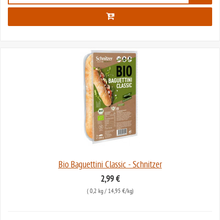
Bio Baguettini Classic - Schnitzer
2,99 €
(
0,2 kg
/ 14,95 €/kg)