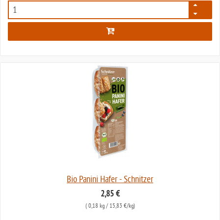
5701
Bio Panini Hafer - Schnitzer
2,85 €
(
0,18 kg
/ 15,83 €/kg)