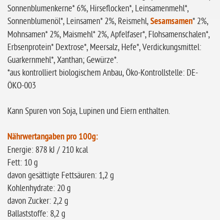
Sonnenblumenkerne* 6%, Hirseflocken*, Leinsamenmehl*,
Sonnenblumenöl*, Leinsamen* 2%, Reismehl,
Sesamsamen
* 2%,
Mohnsamen* 2%, Maismehl* 2%, Apfelfaser*, Flohsamenschalen*,
Erbsenprotein* Dextrose*, Meersalz, Hefe*, Verdickungsmittel:
Guarkernmehl*, Xanthan; Gewürze*.
*aus kontrolliert biologischem Anbau, Öko-Kontrollstelle: DE-
ÖKO-003
Kann Spuren von Soja, Lupinen und Eiern enthalten.
Nährwertangaben pro 100g:
Energie: 878 kJ / 210 kcal
Fett: 10 g
davon gesättigte Fettsäuren: 1,2 g
Kohlenhydrate: 20 g
davon Zucker: 2,2 g
Ballaststoffe: 8,2 g