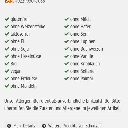
EAN:
4022993047066
ohne Mandeln
glutenfrei
ohne Milch
ohne Milch
ohne Weizenstärke
ohne Hafer
ohne Hafer
laktosefrei
ohne Senf
ohne Zuckerzusatz
ohne Ei
ohne Lupinen
ohne Soja
ohne Buchweizen
ohne Reis
ohne Haselnüsse
ohne Vanille
ohne Mais
Bio
ohne Knoblauch
ohne Senf
vegan
ohne Sellerie
ohne Erdnüsse
ohne Palmöl
ohne Sesam
ohne Mandeln
ohne Lupinen
Unser Allergenfilter dient als unverbindliche Einkaufshilfe. Bitte
ohne Guarkernmehl
überprüfen Sie die Zutaten und Allergene im jeweiligen Artikel.
ohne Buchweizen
ohne Vanille
Mehr Details
Weitere Produkte von Schnitzer