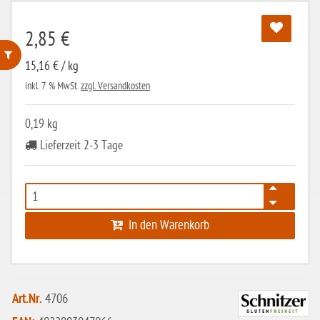
2,85 €
15,16 € / kg
ohne Weizenstärke
inkl. 7 % MwSt.
zzgl. Versandkosten
laktosefrei
0,19 kg
ohne Hefe
Lieferzeit 2-3 Tage
ohne Ei
ohne Soja
ohne Haselnüsse
In den Warenkorb
Bio
vegan
ohne Erdnüsse
Art.Nr.
4706
eiweißarm / PKU