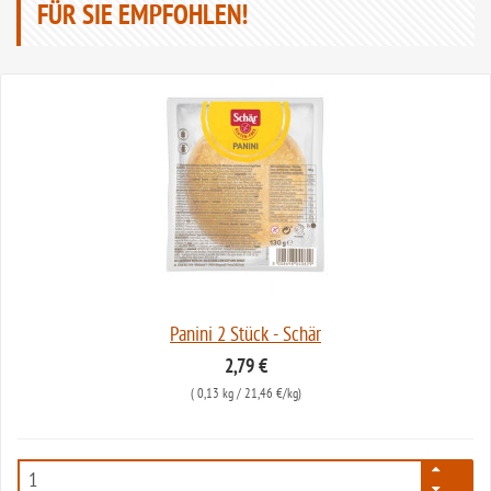
FÜR SIE EMPFOHLEN!
Panini 2 Stück - Schär
2,79 €
(
0,13 kg
/ 21,46 €/kg)
31