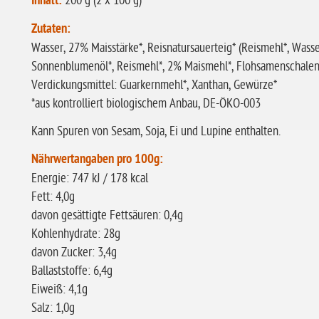
Inhalt:
200 g (2 x 100 g)
Zutaten:
Wasser, 27% Maisstärke*, Reisnatursauerteig* (Reismehl*, Wass
Sonnenblumenöl*, Reismehl*, 2% Maismehl*, Flohsamenschalen*,
Verdickungsmittel: Guarkernmehl*, Xanthan, Gewürze*
*aus kontrolliert biologischem Anbau, DE-ÖKO-003
Kann Spuren von Sesam, Soja, Ei und Lupine enthalten.
Nährwertangaben pro 100g:
Energie: 747 kJ / 178 kcal
Fett: 4,0g
davon gesättigte Fettsäuren: 0,4g
Kohlenhydrate: 28g
davon Zucker: 3,4g
Ballaststoffe: 6,4g
Eiweiß: 4,1g
Salz: 1,0g