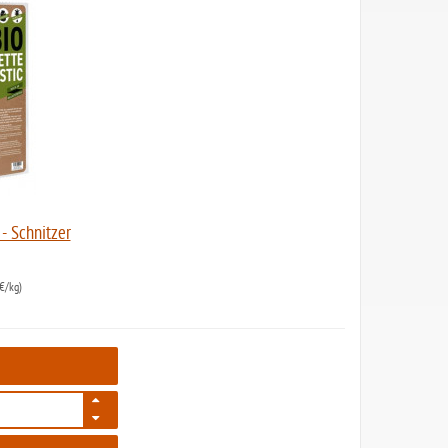
- Schnitzer
€/kg)
1649