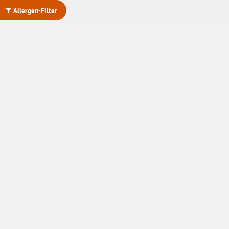
Allergen-Filter
ohne Weizenstärke
laktosefrei
ohne Hefe
ohne Ei
ohne Soja
ohne Haselnüsse
Bio
vegan
ohne Erdnüsse
eiweißarm / PKU
ohne Mandeln