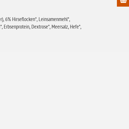
er), 6% Hirseflocken*, Leinsamenmehl*,
 Erbsenprotein, Dextrose*, Meersalz, Hefe*,