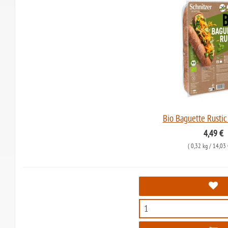
Bio Baguette Rustic 
4,49 €
(
0,32 kg
/ 14,03 