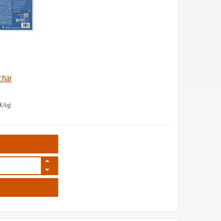
chär
€/kg)
29