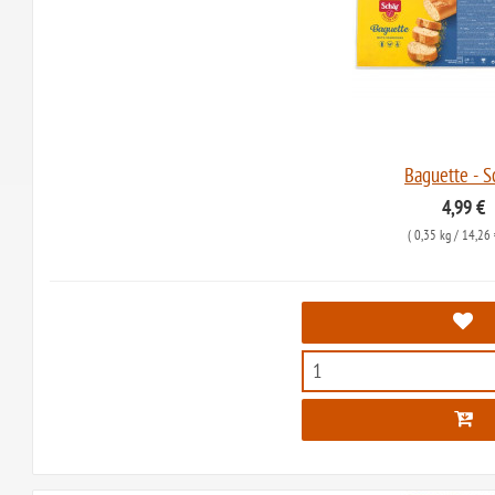
Baguette - S
4,99 €
(
0,35 kg
/ 14,26 