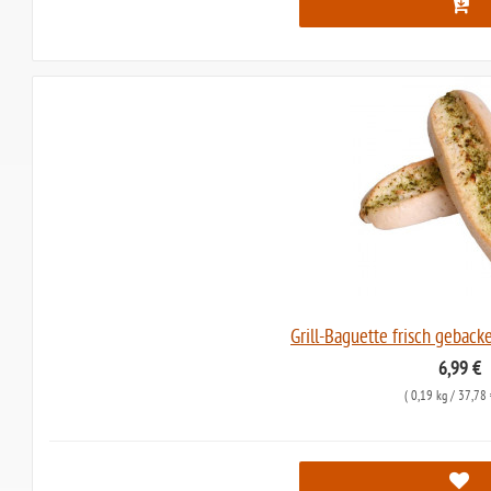
Grill-Baguette frisch geback
6,99 €
(
0,19 kg
/ 37,78 