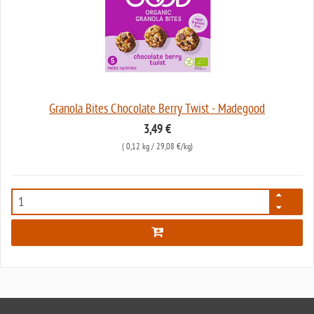
Granola Bites Chocolate Berry Twist - Madegood
3,49 €
(
0,12 kg
/ 29,08 €/kg)
7867