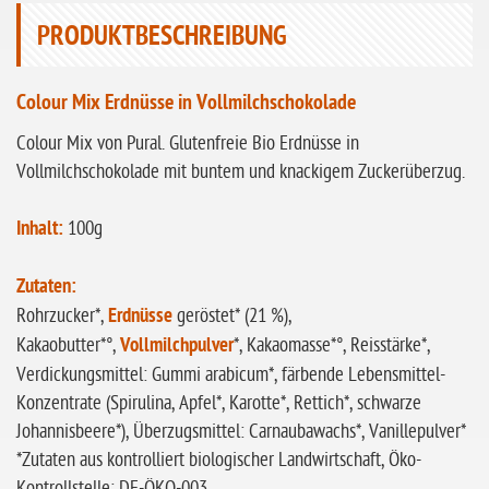
ohne Sellerie
PRODUKTBESCHREIBUNG
glutenfrei
ohne
Colour Mix Erdnüsse in Vollmilchschokolade
Sonnenblumen
Colour Mix von Pural. Glutenfreie Bio Erdnüsse in
ohne Palmöl
Vollmilchschokolade mit buntem und knackigem Zuckerüberzug.
Inhalt:
100g
Zutaten:
Rohrzucker*,
Erdnüsse
geröstet* (21 %),
Kakaobutter*°,
Vollmilchpulver
*, Kakaomasse*°, Reisstärke*,
Verdickungsmittel: Gummi arabicum*, färbende Lebensmittel-
Konzentrate (Spirulina, Apfel*, Karotte*, Rettich*, schwarze
Johannisbeere*), Überzugsmittel: Carnaubawachs*, Vanillepulver*
*Zutaten aus kontrolliert biologischer Landwirtschaft, Öko-
Kontrollstelle: DE-ÖKO-003