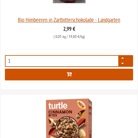
Bio Himbeeren in Zartbitterschokolade - Landgarten
2,99 €
(
0,05 kg
/ 59,80 €/kg)
2236