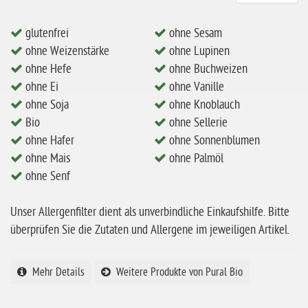
ohne Milch
glutenfrei
ohne Sesam
ohne Hafer
ohne Weizenstärke
ohne Lupinen
ohne Hefe
ohne Buchweizen
ohne Zuckerzusatz
ohne Ei
ohne Vanille
ohne Reis
ohne Soja
ohne Knoblauch
ohne Mais
Bio
ohne Sellerie
ohne Hafer
ohne Sonnenblumen
ohne Senf
ohne Mais
ohne Palmöl
ohne Sesam
ohne Senf
ohne Lupinen
Unser Allergenfilter dient als unverbindliche Einkaufshilfe. Bitte
ohne Guarkernmehl
überprüfen Sie die Zutaten und Allergene im jeweiligen Artikel.
ohne Buchweizen
ohne Vanille
Mehr Details
Weitere Produkte von Pural Bio
ohne Knoblauch