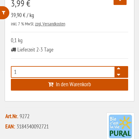
3,99 €
39,90 € / kg
inkl. 7 % MwSt.
zzgl. Versandkosten
ohne Weizenstärke
laktosefrei
0,1 kg
ohne Hefe
Lieferzeit 2-3 Tage
ohne Ei
ohne Soja
ohne Haselnüsse
In den Warenkorb
Bio
vegan
ohne Erdnüsse
Art.Nr.
9272
EAN:
3184340092721
eiweißarm / PKU
ohne Mandeln