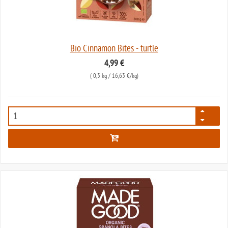
Bio Cinnamon Bites - turtle
4,99 €
(
0,3 kg
/ 16,63 €/kg)
7503