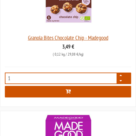
Granola Bites Chocolate Chip - Madegood
3,49 €
(
0,12 kg
/ 29,08 €/kg)
7866