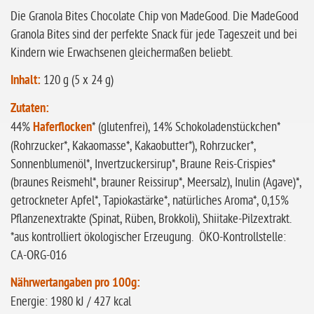
Sonnenblumen
Die Granola Bites Chocolate Chip von MadeGood. Die MadeGood
Granola Bites sind der perfekte Snack für jede Tageszeit und bei
ohne Palmöl
Kindern wie Erwachsenen gleichermaßen beliebt.
Inhalt:
120 g (5 x 24 g)
Zutaten:
44%
Haferflocken
* (glutenfrei), 14% Schokoladenstückchen*
(Rohrzucker*, Kakaomasse*, Kakaobutter*), Rohrzucker*,
Sonnenblumenöl*, Invertzuckersirup*, Braune Reis-Crispies*
(braunes Reismehl*, brauner Reissirup*, Meersalz), Inulin (Agave)*,
getrockneter Apfel*, Tapiokastärke*, natürliches Aroma*, 0,15%
Pflanzenextrakte (Spinat, Rüben, Brokkoli), Shiitake-Pilzextrakt.
*aus kontrolliert ökologischer Erzeugung. ÖKO-Kontrollstelle:
CA-ORG-016
Nährwertangaben pro 100g:
Energie: 1980 kJ / 427 kcal