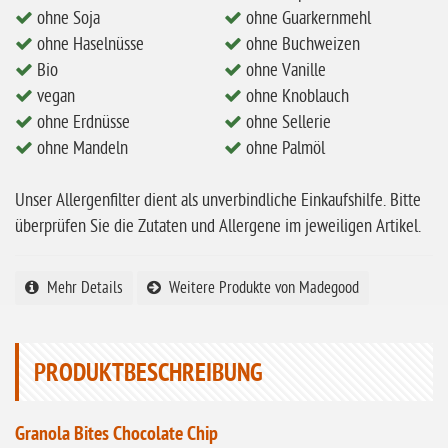
ohne Zuckerzusatz
ohne Soja
ohne Guarkernmehl
ohne Haselnüsse
ohne Buchweizen
ohne Reis
Bio
ohne Vanille
ohne Mais
vegan
ohne Knoblauch
ohne Senf
ohne Erdnüsse
ohne Sellerie
ohne Mandeln
ohne Palmöl
ohne Sesam
ohne Lupinen
Unser Allergenfilter dient als unverbindliche Einkaufshilfe. Bitte
ohne Guarkernmehl
überprüfen Sie die Zutaten und Allergene im jeweiligen Artikel.
ohne Buchweizen
Mehr Details
Weitere Produkte von Madegood
ohne Vanille
ohne Knoblauch
ohne Sellerie
PRODUKTBESCHREIBUNG
glutenfrei
Granola Bites Chocolate Chip
ohne