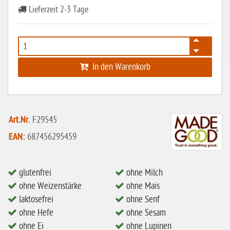
Lieferzeit 2-3 Tage
laktosefrei
ohne Hefe
ohne Ei
In den Warenkorb
ohne Soja
ohne Haselnüsse
Bio
Art.Nr.
F29545
vegan
EAN:
687456295459
ohne Erdnüsse
eiweißarm / PKU
glutenfrei
ohne Milch
ohne Mandeln
ohne Weizenstärke
ohne Mais
ohne Milch
laktosefrei
ohne Senf
ohne Hefe
ohne Sesam
ohne Hafer
ohne Ei
ohne Lupinen