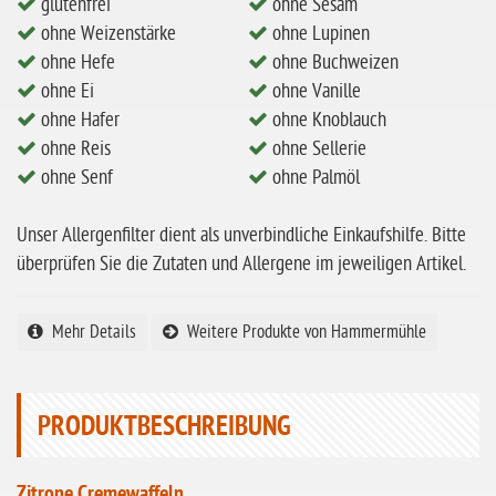
glutenfrei
ohne Sesam
ohne Milch
ohne Weizenstärke
ohne Lupinen
ohne Hafer
ohne Hefe
ohne Buchweizen
ohne Zuckerzusatz
ohne Ei
ohne Vanille
ohne Hafer
ohne Knoblauch
ohne Reis
ohne Reis
ohne Sellerie
ohne Mais
ohne Senf
ohne Palmöl
ohne Senf
Unser Allergenfilter dient als unverbindliche Einkaufshilfe. Bitte
ohne Sesam
überprüfen Sie die Zutaten und Allergene im jeweiligen Artikel.
ohne Lupinen
ohne Guarkernmehl
Mehr Details
Weitere Produkte von Hammermühle
ohne Buchweizen
ohne Vanille
PRODUKTBESCHREIBUNG
ohne Knoblauch
ohne Sellerie
Zitrone Cremewaffeln