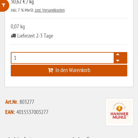
30,62 € / kg
inkl. 7 % MwSt.
zzgl. Versandkosten
ohne Weizenstärke
0,07 kg
laktosefrei
Lieferzeit 2-3 Tage
ohne Hefe
ohne Ei
ohne Soja
In den Warenkorb
ohne Haselnüsse
Bio
vegan
Art.Nr.
803277
ohne Erdnüsse
EAN:
4015537003277
eiweißarm / PKU
ohne Mandeln