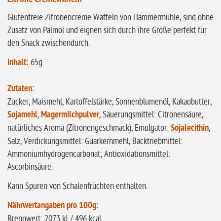
glutenfrei
Glutenfreie Zitronencreme Waffeln von Hammermühle, sind ohne
Zusatz von Palmöl und eignen sich durch ihre Größe perfekt für
ohne
den Snack zwischendurch.
Sonnenblumen
ohne Palmöl
Inhalt:
65g
Zutaten:
Zucker, Maismehl, Kartoffelstärke, Sonnenblumenöl, Kakaobutter,
Sojamehl
,
Magermilchpulver
, Säuerungsmittel: Citronensäure,
natürliches Aroma (Zitronengeschmack), Emulgator:
Sojalecithin
,
Salz, Verdickungsmittel: Guarkernmehl, Backtriebmittel:
Ammoniumhydrogencarbonat; Antioxidationsmittel:
Ascorbinsäure.
Kann Spuren von Schalenfrüchten enthalten.
Nährwertangaben pro 100g:
Brennwert: 2073 kJ / 496 kcal