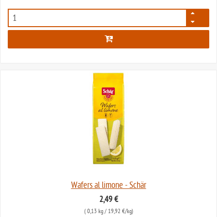
996
Wafers al limone - Schär
2,49 €
(
0,13 kg
/ 19,92 €/kg)