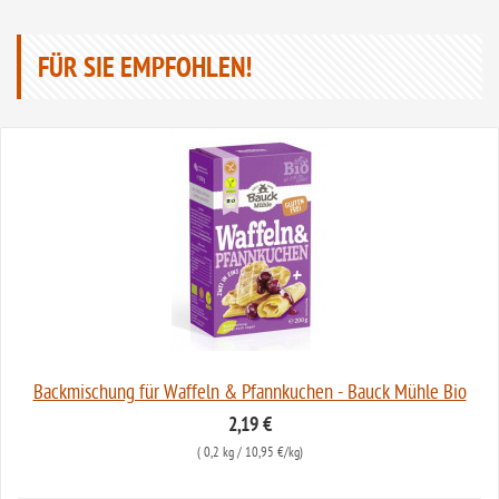
FÜR SIE EMPFOHLEN!
Backmischung für Waffeln & Pfannkuchen - Bauck Mühle Bio
2,19 €
(
0,2 kg
/ 10,95 €/kg)