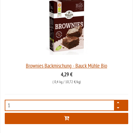
Brownies Backmischung - Bauck Mühle Bio
4,29 €
(
0,4 kg
/ 10,72 €/kg)
122