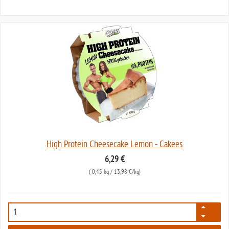
High Protein Cheesecake Lemon - Cakees
6,29 €
(
0,45 kg
/ 13,98 €/kg)
4872