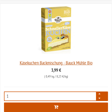
Käsekuchen Backmischung - Bauck Mühle Bio
3,99 €
(
0,49 kg
/ 8,23 €/kg)
2581