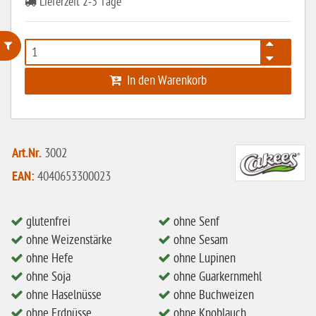
Lieferzeit 2-3 Tage
ohne Weizenstärke
In den Warenkorb
laktosefrei
ohne Hefe
ohne Ei
Art.Nr.
3002
EAN:
4040653300023
ohne Soja
ohne Haselnüsse
glutenfrei
ohne Senf
Bio
ohne Weizenstärke
ohne Sesam
vegan
ohne Hefe
ohne Lupinen
ohne Soja
ohne Guarkernmehl
ohne Erdnüsse
ohne Haselnüsse
ohne Buchweizen
eiweißarm / PKU
ohne Erdnüsse
ohne Knoblauch