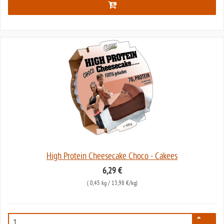
High Protein Cheesecake Choco - Cakees
6,29 €
(
0,45 kg
/ 13,98 €/kg)