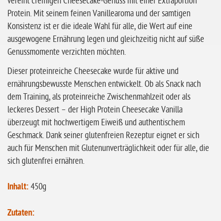
vereint cremigen Cheesecake-Genuss mit einer Extraportion
ohne Knoblauch
Protein. Mit seinem feinen Vanillearoma und der samtigen
ohne Sellerie
Konsistenz ist er die ideale Wahl für alle, die Wert auf eine
glutenfrei
ausgewogene Ernährung legen und gleichzeitig nicht auf süße
Genussmomente verzichten möchten.
ohne
Sonnenblumen
Dieser proteinreiche Cheesecake wurde für aktive und
ernährungsbewusste Menschen entwickelt. Ob als Snack nach
ohne Palmöl
dem Training, als proteinreiche Zwischenmahlzeit oder als
leckeres Dessert – der High Protein Cheesecake Vanilla
überzeugt mit hochwertigem Eiweiß und authentischem
Geschmack. Dank seiner glutenfreien Rezeptur eignet er sich
auch für Menschen mit Glutenunverträglichkeit oder für alle, die
sich glutenfrei ernähren.
Inhalt:
450g
Zutaten: