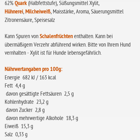
62%
Quark
(Halbfettstufe), Süßungsmittel Xylit,
Hühnerei
,
Milcheiweiß
, Maisstärke, Aroma, Säuerungsmittel
Zitronensäure, Speisesalz
Kann Spuren von
Schalenfrüchten
enthalten. Kann bei
übermäßigem Verzehr abführend wirken. Bitte von Ihrem Hund
vernhalten - Xylit ist für Hunde lebensgefährlich.
Nährwertangaben pro 100g:
Energie 682 kJ / 163 kcal
Fett 4,4 g
davon gesättigte Fettsäuren 2,5 g
Kohlenhydrate 23,2 g
davon Zucker 2,8 g
davon mehrwertige Alkohole 18,3 g
Eiweiß 15,3 g
Salz 0,33 g