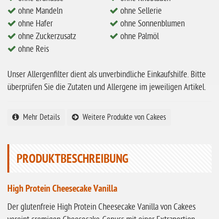
ohne Mandeln
ohne Mandeln
ohne Sellerie
ohne Hafer
ohne Sonnenblumen
ohne Milch
ohne Zuckerzusatz
ohne Palmöl
ohne Hafer
ohne Reis
ohne Zuckerzusatz
Unser Allergenfilter dient als unverbindliche Einkaufshilfe. Bitte
ohne Reis
überprüfen Sie die Zutaten und Allergene im jeweiligen Artikel.
ohne Mais
ohne Senf
Mehr Details
Weitere Produkte von Cakees
ohne Sesam
ohne Lupinen
PRODUKTBESCHREIBUNG
ohne Guarkernmehl
ohne Buchweizen
High Protein Cheesecake Vanilla
ohne Vanille
Der glutenfreie High Protein Cheesecake Vanilla von Cakees